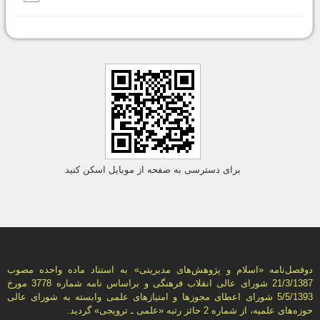
برای دسترسی به صفحه از موبایل اسکن کنید
دوفصل‌نامه «اسلام و پژوهش‌های مديريتی» به استناد ماده واحده مصوب
21/3/1387 شورای عالی انقلاب فرهنگی و براساس نامه شماره 3778 مورخ
5/5/1393 شورای اعطای مجوزها و امتيازهای علمی وابسته به شورای عالی
حوزه‌های علميه، از شماره 2 حائز رتبه «علمی ـ ترويجی» گرديد.