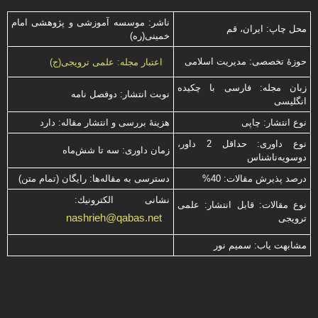
ناشر: موسسه آموزشی و پژوهشی امام
محل چاپ: ایران، قم
خمینی(ره)
حوزۀ تخصصی: مدیریت اسلامی
اعتبار مجله: علمی ترویجی(ج)
زبان مجله: فارسی با چكیده
نوبت انتشار: دوفصل نامه
انگلیسی
نوع انتشار: چاپی
هزینۀ بررسی و انتشار مقاله: دارد
نوع داوری: حداقل 2 داور،
زمان داوری: سه تا شش‌ماه
دوسویه‌ناشناس
درصد پذیرش مقالات: 40%
دسترسی به مقاله‌ها: رایگان (تمام متن)
نشانی الكترونیك:
نوع مقالات: قابل انتشار: علمی
nashrieh@qabas.net
ترویجی
مشابهت ياب: سميم نور