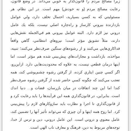
زيرا مصالح مردم را قانون‌گذار به خوبي مي‌داند. در وضع قانون،
رعايت مصالح مردم (و نه خودش) مهم است. در اين نظام، هر
مسئوليتي كه به كسي بسپاريد، احتمال تخلف دارد، ولي عوامل
بازدارندة بيروني كارساز و راه‌چاره اصلي نيست، بلكه يك عامل
دروني نيز لازم دارد. البته عوامل بيروني هم في‌الجمله نقش‌هايي
دارند، مثلاً تشويق مؤثر است؛ نيروهاي انتظامي، گاهي واقعاً
فداكاري‌هايي مي‌كنند و از رشوه‌هاي سنگين صرف‌نظر مي‌كنند؛ تنبيه،
مواخذه، بازداشت و مجازات‌هاي پيش‌بيني شده هم مؤثر است، اما
اينها درمان قطعي نيست، به علاوه كه محدوديت‌هايي دارد. ازاين‌رو،
اگر كسي چنين ايثاري كرده، از گرفتن رشوه چشم‌پوشي كند، همه
تعجب مي‌كنند كه چگونه كسي حاضر شده از گرفتن رشوه صرف‌نظر
كند! اما اين چند اتفاقات در ميان بازرسان، قضات و... دنيا اندك
است. بنابراين، در قانون‌گذاري همه اين فرآيندها را بايد رعايت كرد و
از قانون‌گذاري تا اجرا و نظارت بايد سازوكارهاي لازم را پيش‌بيني
كرد. اما روح همه اينها و آن چيزي كه مي‌تواند تأثير آنها را تضمين كند،
عامل معنوي و دروني است. اين عامل دروني، دين و ترس از خدا،
توجه‌هاي مربوط به دين، فرهنگ و معارف ناب الهي است.