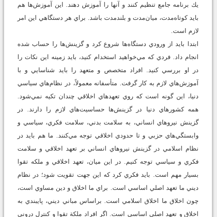
يك برنامه جامع تنظيم كنند و آنها را آموزش دهند. اين آموزش‌ها هم
بايد كوتاه‌مدت، ميان‌مدت و بلندمدت باشد. براي هر دستگاهي اين امر
لازم است.
ابتدا بايد از ورودي دستگاه‌ها شروع كرد و گزينش‌ها را حساب شده
انجام داد. فردي كه مي‌خواهيد استخدام كنيد، بايد زمينه اين نكات را
در او بررسي كنيد. افراد متخصص و متعهد را بايد شناسايي و با
آموزش‌هاي لازم به كار گرفت. متأسفانه معمولاً، در نظام‌هاي سياسي
دنيا، اين گونه است كه روي تعهدهاي اخلاقي چندان تكيه نمي‌شود.
همه كشورهاي دنيا در گزينش‌ها حساسيت‌هاي لازم را دارند. در
گزينش نيروهاي انساني، به سلامت بدني، سلامت فكري، سياسي و
وابستگي‌هاي حزبي و تا حدودي اخلاقي توجه مي‌كنند. ما هم بايد در
نظام اسلامي در گزينش نيروهاي انساني بر تعهد اخلاقي و سلامت
فكري و سياسي توجه كنيم. در اين ميان، تعهد اخلاقي و ملكه تقوا
بسيار مهم است. بايد فكري كرد كه اين جهت تقويت شود؛ در نظام
ديني ما تعهد اصلي اساسي است. براي ما اخلاق و دين مساوي است،
چون اخلاق ما اخلاق اسلامي است. براساس مباني ديني، پايبندي به
اخلاق و تعهد اصلي اساسي است. اگر افراد ملكة تقوا و كنترل دروني