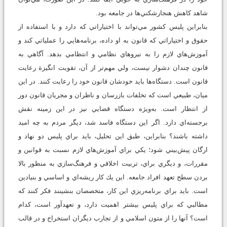
شاهد كاهش هنجارشكني‌ها در جامعه بود.
بنابراين پليس كشور مي‌تواند با اختياراتي كه دارد و با استفاده از
حقوق و اختياراتي كه قانون به او داده، برنامه‌هايي را عملياتي كند و
آموزش‌هاي لازم را به نيروهاي نظامي و انتظامي بدهد. آگاهي به
قانون چندان دشوار نيست، ولي مهم‌تر از آن، تقويت انگيزة رعايت
قانون است. دستگاه‌ها بايد خودشان قانون خود را رعايت كنند. در اين
ميان، طبيعي است كه تخلفات بازرسان و ناظران و مجريان قانون دور
از انتظار است. به‌ويژه دستگاه قضايي نيز در اين زمينه نقش
برجسته‌اي دارد. اگر اين دستگاه فاسد شد، ديگر مردم به چه اميد
داشته باشند؟ بنابراين، طبق اين تحليل، بايد براي پليس دو نهاد و
ارگان پيش‌بيني شود؛ يكي براي آموزش‌هاي لازم نسبت به قوانين و
مقررات، و ديگري براي، تربيت اخلاقي و فرهنگ‌سازي به منظور بالا
بردن سطح تعهد افراد جامعه. اين يك كار ريشه‌اي و اساسي و بنيادين
است. بايد براي برنامه‌ريزي اين كار، متخصصان بنشينند فكر كنند كه
مطالبي كه براي پليس بيشتر اهميت دارد، و تعهدآور است، كدام
است؟ آنها را از متون اسلامي و از تجارب ديگران استخراج و در قالب