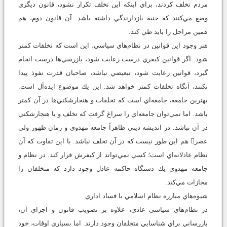
مردم تخلف كردند، براي اينكه اين تخلف تكرار نشود، قانون ديگري
وضع مي‌كنند كه جنبة بازدارندگي داشته باشد. آن قانون دوم، هم
همين مراحل را بايد طي كند.
هنر وجود اين قوانين در نظام‌هاي سياسي، اين است كه تخلفات كمتر
شود. اگر قوانين كيفري درست رعايت شود، بازرسي‌ها درست انجام
گيرد، قوانين رعايت شود، تبعيضي نباشد، صاحبان قدرت نفوذ پيدا
نكنند، آنگاه تخلفات كمتر خواهد شد. اين يك موضوع ايده‌آل است.
بهترين جامعه‌، جامعه‌اي است كه تخلفات و هنجارشكني‌ها در آن كمتر
باشد. اما نمي‌توان جامعه‌اي را سراغ گرفت كه تخلف و يا هنجارشكني
در آن نباشد. در انديشه ديني ظاهراً جامعه مهدوي و زمان ظهور ولي
عصر هم اين طور نيست كه در آن تخلف نباشد. با اين تفاوت كه آن
نظام عادلانه‌اي است؛ كسي نمي‌تواند از كيفرش فرار كند. در نظام و
جامعه مهدوي يك دستگاه حاكمه عادل وجود دارد كه متخلفان را
مجازات مي‌كند.
شيوه‌هاي مبارزه نظام اسلامي با فساد اداري
در نظام‌هاي سياسي عادي، علاوه بر تصويب قانون و اجراي آن،
بازرساني براي شناسايي متخلفان وجود دارند. اما بسياري اوقات، خود