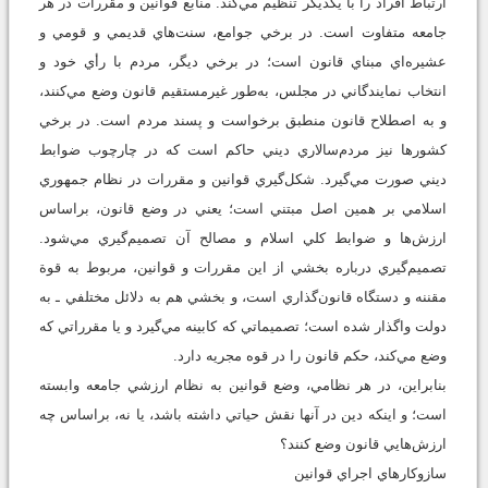
ارتباط افراد را با يكديگر تنظيم مي‌كند. منابع قوانين و مقررات در هر
جامعه متفاوت است. در برخي جوامع، سنت‌هاي قديمي و قومي و
عشيره‌اي مبناي قانون است؛ در برخي ديگر، مردم با رأي خود و
انتخاب نمايندگاني در مجلس، به‌طور غيرمستقيم قانون وضع مي‌كنند،
و به اصطلاح قانون منطبق برخواست و پسند مردم است. در برخي
كشورها نيز مردم‌سالاري ديني حاكم است كه در چارچوب ضوابط
ديني صورت مي‌گيرد. شكل‌گيري قوانين و مقررات در نظام جمهوري
اسلامي بر همين اصل مبتني است؛ يعني در وضع قانون، براساس
ارزش‌ها و ضوابط كلي اسلام و مصالح آن تصميم‌گيري مي‌شود.
تصميم‌گيري درباره بخشي از اين مقررات و قوانين، مربوط به قوة
مقننه و دستگاه قانون‌گذاري است، و بخشي هم به دلائل مختلفي ـ به
دولت واگذار شده است؛ تصميماتي كه كابينه مي‌گيرد و يا مقرراتي كه
وضع مي‌كند، حكم قانون را در قوه مجريه دارد.
بنابراين، در هر نظامي، وضع قوانين به نظام ارزشي جامعه وابسته
است؛ و اينكه دين در آنها نقش حياتي داشته باشد، يا نه، براساس چه
ارزش‌هايي قانون وضع كنند؟
سازوكارهاي اجراي قوانين