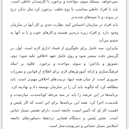
نمي‌خواهد. مسئلة سوم، مؤاخذه و برخورد با كارمندان خاطي است.
بايد با افراد خاطي متناسب با نوع تخلف، برخورد كرد مثل تذكر، درج
در پروند، و يا تنبيه‌هاي شديدتر.
بايد افراد در سازمان احساس كنند نظارت جدي بر كار آنها در سازمان
وجود دارد. و افراد زيره ذره‌بين هستند و كارهاي خوب و يا بد آنها به
چشم مي‌آيد.
بنابراين، سه عامل براي جلوگيري از فساد اداري لازم است: اول، در
گزينش دقت بيشتر شود و روي عامل تعهد اخلاقي تكيه شود؛ دوم،
تشويق و پاداش؛ و سوم، مواخذه و برخورد. علاوه بر اينكه
فرهنگ‌سازي و ارائه آموزش‌هاي لازم براي اطلاع از قوانين و مقررات
ضروري است. از ميان همه اينها، تربيت‌هاي اخلاقي مهم‌تر است. بايد
مطالعه كرد كه چگونه بايد آن را در سازمان توسعه داد و نهادينه كرد.
برنامه‌ها در اين عرصه را بايد در سه مرحله كوتاه‌مدت، ميان‌مدت و
بلندمدت اجرا كرد. همه اين برنامه‌ها براي اين است كه كار پليس و
اهميت كار او، كه تأمين امنيت جامعه است، داراي نقشي بسيار حياتي
است. نقش پليس و دستگاه قضايي درحفظ دستاوردهاي جامعه
اسلامي بسيار حساس و سرنوشت‌ساز است.