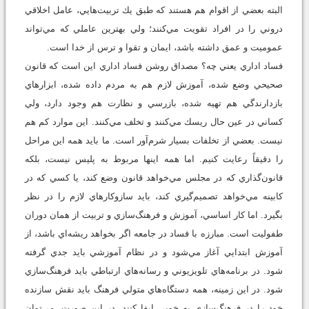
البته بعضي از اقوام هم هستند كه طبق يك تربيت‌هايي، عامل اخلاقي
دروني را در افراد تقويت مي‌كنند؛ ولي بهترين عاملي كه مي‌تواند
عموميت و عمق داشته باشد، ايمان و تقوا و ترس از خدا است.
فساد اداري يعني چه؟ مصداق روشن فساد اداري اين است كه قانون
صحيحي وضع شده، آموزش لازم هم به مردم داده شده، ابزارهاي
بازدارندگي هم تهيه شده، بازرسي و نظارت هم وجود دارد، ولي
كساني در عين حال ريسك مي‌كنند و تخلف مي‌كنند. اين موارد كم هم
نيست. بعضي از تخلفات بسيار شرم‌آور است. ما بايد همه اين مراحل
را دقيقاً رعايت كنيم. اما همه اينها مربوط به پليس نيست، بلكه
قانون‌گذاري كه در مجلس مي‌خواهد قانون وضع كند، يا كسي كه در
كابينه مي‌خواهد تصميم‌گيري كند، بايد سازوكارهاي لازم را در نظر
بگيرد. اما كار اساسي، آموزش و فرهنگ‌سازي و تربيت از همان دوران
طفوليت است. مبارزه با فساد در جامعه اگر بخواهد ريشه‌اي باشد، از
آموزش ابتدايي آغاز مي‌شود و در نظام آموزشي بايد جدي گرفته
شود. در برنامه‌هاي تلويزيوني و رسانه‌هاي ارتباطي بايد فرهنگ‌سازي
شود. در اين زمينه، همه دستگاه‌هاي متولي فرهنگ بايد نقش سازنده
خود را در فرهنگ‌سازي به خوبي ايفا كنند. در اين صورت، مي‌توان