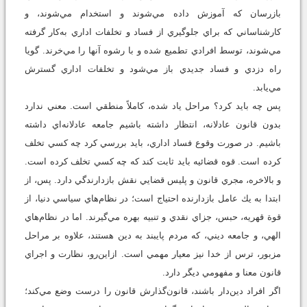
بازرسان كه آموزش داده مي‌شوند و استخدام مي‌شوند، و
كارشناساني كه براي جلوگيري از فساد و تخلفات اداري به‌كار گرفته
مي‌شوند، توسط افرادي تطميع شده و با رشوه آنها را مي‌خرند. گويا
راه دزدي و فساد جديدي باز مي‌شود و تخلفات اداري گسترش
مي‌يابد.
پس چه بايد كرد؟ مراحل ياد شده، كاملاً منطقي است. معني ندارد
بدون قانون عادلانه، انتظار داشته باشيم جامعه عادلانه‌اي داشته
باشيم. در صورت وقوع فساد اداري، بايد بررسي كرد چه كسي تخلف
كرده است. قوه قضائيه بايد ثابت كند كه چه كسي تخلف كرده است.
و بالاخره، مجري قانون و پليس قضايي نقش بازدارندگي دارد. پس، از
ابتدا به يك عامل بازدارنده احتياج است؛ در نظام‌هاي سياسي دنيا، از
قوة قهريه، حبس، جزاي نقدي و تنبيه بهره مي‌گيرند. اما در نظام‌هاي
الهي، و جامعه ديني، كه مردم پايبند به دين هستند، علاوه بر مراحل
مزبور، ترس از خدا نيز معيار مهمي است. از‌اين‌رو، نظارت و اجراي
قانون معنا و مفهومي ديگر دارد.
اگر افراد دين‌دار باشند، قانون‌گذارش قانون را درست وضع مي‌كند؛