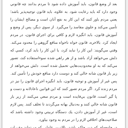
بعد از وضع قانون، بايد آموزش داده شود تا مردم بدانند چه قانوني
وجود دارد كه بايد رعايت شود. به علاوه، بايد قانون توجيه‌پذير باشد؛
يعني مردم باور كنند كه اين كار به نفع آنان است و مصالح ايشان را
تأمين مي‌كند و جلوي مفاسد را مي‌گيرد. از سوي ديگر، پس از وضع و
آموزش قانون، بايد انگيزه لازم و كافي براي اجراي قانون، در مردم
ايجاد كرد. بالاخره، قانون خواه ناخواه منافع گروهي را محدود مي‌كند.
وقتي مي‌گويند: اين كار را نبايد كرد، يا اين كار را بايد كرد، كسي كه
دلش مي‌خواهد آزاد باشد و از هر راهي شده سوءاستفاده كند، تصور
مي‌كند كه به او محدوديت‌هايي تحميل شده است. دلش مي‌خواهد از
زير بار قانون شانه خالي كند و دوست دارد منافع خودش را تأمين كند.
پس غير از آموزش و توجيه قانون، بايد انگيزه اجراي قانون را نيز در
مردم زنده كرد. اگر مردم تصور كنند كه اين قوانين ناعادلانه و دست و
پا گير است، قانون بي‌فايده است و مردم سعي مي‌كنند از زير بار
قانون شانه خالي كنند و به‌دنبال بهانه مي‌گردند تا تخلف كنند. پس لازم
است، غير از آموزش دادن، يك دستگاه تربيتي وجود داشته باشد كه
صلاحيت‌هاي اخلاقي لازم را در مردم به وجود بياورد.
در جامعه‌اي كه دين حاكم باشد، بالاترين عاملي كه مي‌تواند مقررات