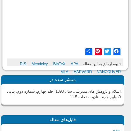
Share
Pinterest
Twitter
Facebook
شیوه ارجاع به این مقاله:
APA
BibTeX
Mendeley
RIS
MLA
HARVARD
VANCOUVER
منتشر شده در
اسلام و پژوهش های مدیریتی، سال 1393، جلد چهارم، شماره دوم، پیاپی
9، پاییز و زمستان
، صفحات 5-11
فایل‌های مقاله