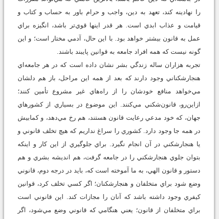
را نهادينه كند، تعهد به دين، واجب و حرام باور به حساب و كتاب و
قيامت و عذاب ابدي است. هر قدر اينها قوي‌تر باشد، انگيزه براي
عمل به قانون بيشتر خواهد بود. با اين حال، آدمي مختار است؛ و اين
گونه نيست كه همه افراد جامعه به قوانين پايبند باشند.
تجربه هزاران ساله زندگي بشر نشان داده است كه در هر جامعه‌اي
هنجارشكناني وجود دارند كه بعد از همه اين مراحل، باز هم دلشان
مي‌خواهد منافع خودشان را از راه‌هاي غير مشروع تأمين كنند؛
ازاين‌رو، قانو‌ن‌شكني مي‌كنند. اين موضوع در بسياري از كشورهاي
جهان، كه خود مدعي رعايت قانون هستند، هم رخ مي‌دهد، و كمابيش
در همه جا وجود دارد. كشوري را سراغ نداريم كه هيچ تخلف قانوني و
يا هنجارشكني در آن انجام نگيرد. براي جلوگيري از اين كار و اينكه
بتوان جلوي هنجارشكني را در جامعه گرفت، هم انديشه بشري و هم
دستور و قانون الهي، به ما آموخته است كه، بايد در درجه دوم، قانوني
وضع شود براي متخلفان و هنجارشكنان؛ اگر كسي تخلف كرد، قوانين
كيفري وجود داشته باشد كه آنان را مجازات كند. اين قانوني است
براي متخلفان از قانون؛ يعني هنگامي كه قانوني وضع مي‌شود، اگر