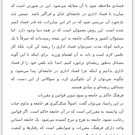
فسادي ملاحظه شود با آن مقابله مي‌شود. اين در صورتي است كه
مبارزه با فساد اداري در جامعه‌اي جدّي و فراگير باشد. سپس بايد
بازخورد آن بررسي شود كه در اثر اين مبارزات، چه قدر فساد كمتر
شده است. اين روش معمولي است كه در همه دنيا وجود دارد. اما
مسئولان كشور و نخبگان جامعه به اين نتيجه رسيده‌اند كه صرفاً با يك
برنامه كوتاه مدت نمي‌توان فساد اداري را ريشه كن كرد، بلكه كار
علمي لازم است و بايد به آن اهتمام ورزيد. براي اينكه با اين گونه
مسائل به‌طور ريشه‌اي برخورد كنيم، ابتدا بايد تلقي خود را از فساد
اداري بدانيم و اينكه چرا فساد اداري در جامعه‌اي پيدا مي‌شود، و
چگونه مي‌توان از آن جلوگيري كرد، و سؤالاتي از اين دست كه
مسائلي ريشه‌اي و بنيادي هستند.
فرهنگ حاكم بر جامعه و منبع تدوين قوانين و مقررات
در اين راستا، مي‌توان گفت: اصولاً شكل‌گيري هر جامعه و تداوم حيات
آن، وابسته به مقرراتي است كه در آن جامعه حاكم است. اگر قوانين
رعايت نشود، جامعه به هرج و مرج كشيده مي‌شود. يك جامعه انسانيِ
واحد داراي فرهنگ، مقررات و ضوابطي است كه رفتارها و كيفيت