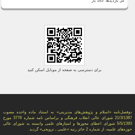
کل بازدیدها:
183 بار
برای دسترسی به صفحه از موبایل اسکن کنید
دوفصل‌نامه «اسلام و پژوهش‌های مديريتی» به استناد ماده واحده مصوب
21/3/1387 شورای عالی انقلاب فرهنگی و براساس نامه شماره 3778 مورخ
5/5/1393 شورای اعطای مجوزها و امتيازهای علمی وابسته به شورای عالی
حوزه‌های علميه، از شماره 2 حائز رتبه «علمی ـ ترويجی» گرديد.