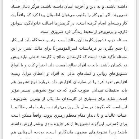
داشته باشند، و به دين و آخرت ايمان داشته باشند، هرگز دنبال فساد
نمي‌روند. اگر اين كار را بكنيم، مي‌توان اطمينان پيدا كرد كه واقعاً يك
كار ريشه‌اي انجام گرفته است. در گزينش‌ها اصالت خانوادگي، سوابق
كاري، و پرس‌وجو از محيط زندگي فرد ضروري است.
مسئله دوم، تشويق كارمندان صالح است. رئيس دستگاه بايد اين كار
را جدي بگيرد. در فرمايشات اميرالمؤمنين براي مالك اشتر، بر اين
مسئله تأكيد شده است كه كارمندان صالح با كارمند خاطي نبايد پيش
تو يكسان باشند. بايد به افراد صالح اهميت داد، احترام كرد، و با انواع
تشويق‌‌هاي رواني و كمك‌هاي مالي به افراد و اعطاي مزايا، زمينه
افزايش تعهد فرد را در سازمان افزايش داد. دربارة نوع تشويق هم
بايد تحقيقات ميداني صورت گيرد كه چه نوع تشويقي بيشتر مؤثر
است، شايد براي بسياري از كارمندان ما، يكي از بهترين تشويق‌ها،
اين است كه بگويند در سال يك روز مي‌توانيد به زيات امام رضا و يا
عتبات عاليات و يا ديدار مقام معظم رهبري برويد. واقعاً ممكن است
براي كساني، اين‌گونه تشويق‌ها از هر جايزه مادي بيشتر ارزش داشته
باشد؛ زيرا تشويق‌هاي معنوي، ماندگارتر است، بودجه آن‌چناني هم