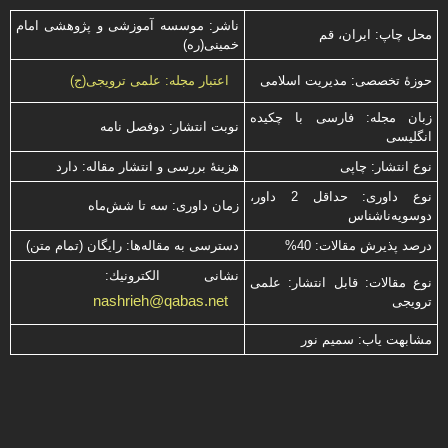
ناشر: موسسه آموزشی و پژوهشی امام
محل چاپ: ایران، قم
خمینی(ره)
حوزۀ تخصصی: مدیریت اسلامی
اعتبار مجله: علمی ترویجی(ج)
زبان مجله: فارسی با چكیده
نوبت انتشار: دوفصل نامه
انگلیسی
نوع انتشار: چاپی
هزینۀ بررسی و انتشار مقاله: دارد
نوع داوری: حداقل 2 داور،
زمان داوری: سه تا شش‌ماه
دوسویه‌ناشناس
درصد پذیرش مقالات: 40%
دسترسی به مقاله‌ها: رایگان (تمام متن)
نشانی الكترونیك:
نوع مقالات: قابل انتشار: علمی
nashrieh@qabas.net
ترویجی
مشابهت ياب: سميم نور