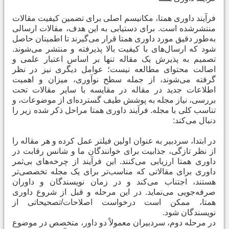
فرآیند داوری همتا، مکانیسم اصلی برای تضمین کیفیت مقالات
منتشرشده است. برای دستیابی به این هدف، مقالات ارسالی
به‌طور دقیق مورد داوری همتا قرار می‌گیرند تا اطمینان حاصل
شود که ارسال‌های با کیفیت بالا پذیرفته و منتشر می‌شوند.
تصمیم به پذیرش یک مقاله تنها بر اساس اعتبار علمی و
اصالت محتوای مطالعه نیست؛ عوامل دیگری نیز در نظر
گرفته می‌شوند، از جمله سطح نوآوری، میزان و اهمیت
اطلاعات جدید در مقاله در مقایسه با سایر مقالات تحت
بررسی، نیاز مجله به پوشش طیف گسترده‌ای از موضوعات، و
تناسب کلی با مجله. فرآیند داوری همتا مراحل ذکر شده زیر را
دنبال می‌کند
:
در ابتدا، سردبیر به عنوان اولین فیلتر عمل کرده و هر مقاله را
از نظر تازگی، جذابیت برای خوانندگان ما و شانس رقابت در
داوری همتا ارزیابی می‌کنند. این فرآیند از چرخه‌های بی‌ثمر
داوری برای مقالاتی که مناسب‌تر برای یک مجله تخصصی‌تر
هستند، اجتناب می‌کند و در زمان نویسندگان و داوران
صرفه‌جویی می‌نماید. در این مرحله و قبل از شروع داوری
همتا، ممکن است درخواست اصلاحات/تصحیحاتی از
نویسندگان شود
.
در مرحله دوم، سردبیران معمولاً دو داور، متخصص در موضوع