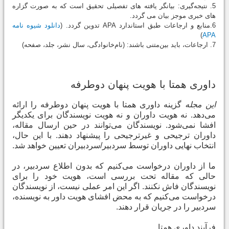
5. نتیجه‌گیری: بیانگر یافته ‏های تفصیلی تحقیق است که به صورت گزاره
‏های خبری موجز بیان می‏ گردد.
6.منابع و ارجاعات طبق استاندارد APA تدوین گردد. (
دانلود شیوه نامه
)
APA
7. ارجاعات، باید بین‌متنی باشند: (نام‌خانوادگی، سال نشر، جلد، صفحه)
داوری همتا با هویت پنهان دوطرفه
این مجله
گزینه داوری همتا با هویت پنهان دوطرفه را ارائه
می‌دهد. نه هویت داوران و نه هویت نویسندگان برای یکدیگر
افشا نمی‌شود. نویسندگان می‌توانند در حین ارسال مقاله،
داوران ترجیحی و غیرترجیحی را پیشنهاد دهند. با این حال،
انتخاب نهایی داوران توسط سردبیر/سردبیران تعیین خواهد شد
.
ما از داوران درخواست می‌کنیم که بدون اطلاع سردبیر، در
حالی که مقاله تحت بررسی است، هویت خود را برای
نویسندگان فاش نکنند. اگر این امر عملی نیست، از نویسندگان
درخواست می‌کنیم که به محض افشای هویت داور به نویسنده،
سردبیر را در جریان قرار دهند
.
فرآیند داوری همتا