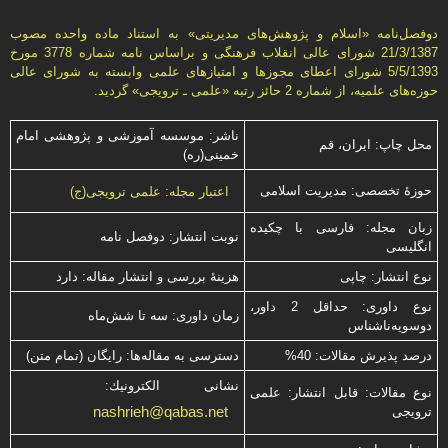
دوفصل‌نامه «اسلام و پژوهش‌های مديريتی» به استناد ماده واحده مصوب
21/3/1387 شورای عالی انقلاب فرهنگی و براساس نامه شماره 3778 مورخ
5/5/1393 شورای اعطای مجوزها و امتيازهای علمی وابسته به شورای عالی
حوزه‌های علميه، از شماره 2 حائز رتبه «علمی ـ ترويجی» گرديد.
ناشر: موسسه آموزشی و پژوهشی امام
محل چاپ: ایران، قم
خمینی(ره)
حوزۀ تخصصی: مدیریت اسلامی
اعتبار مجله: علمی ترویجی(ج)
زبان مجله: فارسی با چكیده
نوبت انتشار: دوفصل نامه
انگلیسی
نوع انتشار: چاپی
هزینۀ بررسی و انتشار مقاله: دارد
نوع داوری: حداقل 2 داور،
زمان داوری: سه تا شش‌ماه
دوسویه‌ناشناس
درصد پذیرش مقالات: 40%
دسترسی به مقاله‌ها: رایگان (تمام متن)
نشانی الكترونیك:
نوع مقالات: قابل انتشار: علمی
nashrieh@qabas.net
ترویجی