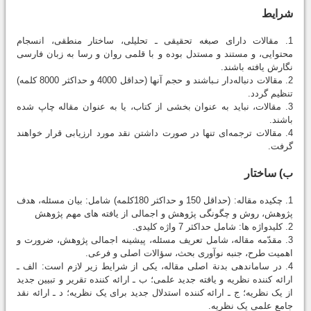
شرایط
1. مقالات دارای صبغه تحقیقی ـ تحلیلی، ساختار منطقی، انسجام
محتوایی، و مستند و مستدل بوده و با قلمی روان و رسا به زبان فارسی
نگارش یافته باشند.
2. مقالات دنباله‌دار نـباشند و حجم آنها (حداقل 4000 و حداکثر 8000 کلمه)
تنظیم گردد.
3. مقالات، نباید به عنوان بخشی از کتاب، یا به عنوان مقاله چاپ شده
باشند.
4. مقالات ترجمه‌ای تنها در صورت داشتن نقد مورد ارزیابی قرار خواهند
گرفت.
ب) ساختار
1. چکیده مقاله: (حداقل 150 و حداکثر 180کلمه) شامل: بیان مسئله، هدف
پژوهش، روش و چگونگی پژوهش و اجمالی از یافته‏ های مهم پژوهش
2. کلیدواژه ‏ها: شامل حداکثر 7 واژه کلیدی.
3. مقدّمه مقاله، شامل تعریف مسئله، پیشینه اجمالی پژوهش، ضرورت و
اهمیت طرح، جنبه نوآوری بحث، سؤالات اصلی و فرعی.
4. در سامان‏دهی بدنة اصلی مقاله، یکی از شرایط زیر لازم است: الف ـ
ارائه کننده نظریه و یافته جدید علمی؛ ب ـ ارائه کننده تقریر و تبیین جدید
از یک نظریه؛ ج ـ ارائه کننده استدلال جدید برای یک نظریه؛ د ـ ارائه نقد
جامع علمی یک نظریه.