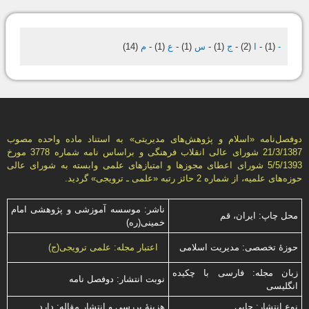
-
(1)
-
ا
(2)
-
ج
(1)
-
س
(1)
-
ع
(1)
-
م
(14)
دوفصل‌نامه «اسلام و پژوهش‌های مديريتی» به استناد ماده واحده مصوب
21/3/1387 شورای عالی انقلاب فرهنگی و براساس نامه شماره 3778 مورخ
5/5/1393 شورای اعطای مجوزها و امتيازهای علمی وابسته به شورای عالی
حوزه‌های علميه، از شماره 2 حائز رتبه «علمی ـ ترويجی» گرديد.
ناشر: موسسه آموزشی و پژوهشی امام
محل چاپ: ایران، قم
خمینی(ره)
حوزۀ تخصصی: مدیریت اسلامی
اعتبار مجله: علمی ترویجی(ج)
زبان مجله: فارسی با چكیده
نوبت انتشار: دوفصل نامه
انگلیسی
نوع انتشار: چاپی
هزینۀ بررسی و انتشار مقاله: دارد