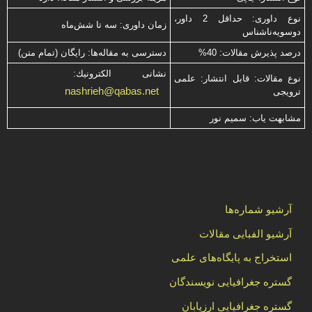
نوع داوری: حداقل 2 داور،
زمان داوری: سه تا شش‌ماه
دوسویه‌ناشناس
درصد پذیرش مقالات: 40%
دسترسی به مقاله‌ها: رایگان (تمام متن)
نشانی الكترونیك:
نوع مقالات: قابل انتشار: علمی
nashrieh@qabas.net
ترویجی
مشابهت ياب: سميم نور
آرشیو شماره‌ها
آرشیو الفبایی مقالات
استخراج به پایگاه‌های علمی
گستره جغرافیایی نویسندگان
گستره جغرافیایی ارزیابان