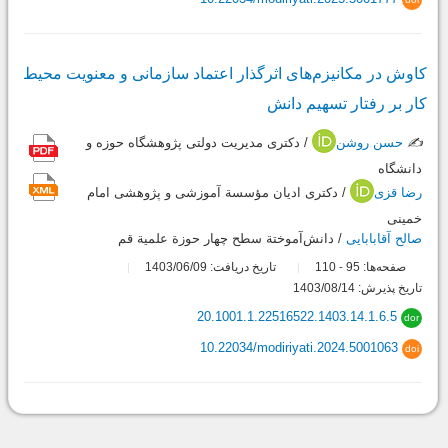
کاوش در مکانیزم‌های اثرگذار اعتماد سازمانی و معنویت محیط
کار بر رفتار تسهیم دانش
✍️
حسن روشن
/ دکتری مدیریت دولتی پژوهشگاه حوزه و
دانشگاه
رضا قزی
/ دکتری ادیان مؤسسة آموزشی و پژوهشی امام
خمینی
صالح آقابابایی
/ دانش‌آموختة سطح چهار حوزة علمیة قم
صفحه‌ها:
95
110
تاریخ دریافت: 1403/06/09
-
تاریخ پذیرش: 1403/08/14
20.1001.1.22516522.1403.14.1.6.5
dor
10.22034/modiriyati.2024.5001063
doi