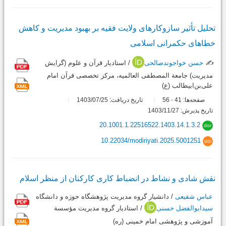
تحلیل تأثیر سازوکارهای ولایت فقیه بر بهبود مدیریت و کاهش
خطاهای حکمرانی اسلامی
✍️
حسن خواجوندصالحی
/ استادیار قرآن و علوم (گرایش
مدیریت) جامعة المصطفی العالمیه، مرکز تخصصی قرآن امام
علی‌بن‌ابیطالب (ع)
صفحه‌ها:
41
56
تاریخ دریافت: 1403/07/25
-
تاریخ پذیرش: 1403/11/27
20.1001.1.22516522.1403.14.1.3.2
dor
10.22034/modiriyati.2025.5001251
doi
نقش شادی و نشاط در انضباط کاری کارکنان از منظر اسلام
عباس شفیعی
/ دانشیار گروه مدیریت پژوهشگاه حوزه و دانشگاه
سیدابوالفضل حسنی
/ استادیار گروه مدیریت مؤسسة
آموزشی و پژوهشی امام خمینی (ره)