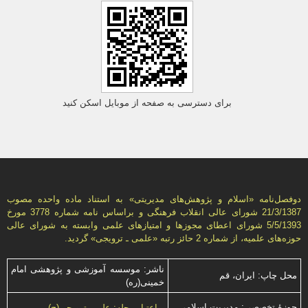
برای دسترسی به صفحه از موبایل اسکن کنید
دوفصل‌نامه «اسلام و پژوهش‌های مديريتی» به استناد ماده واحده مصوب
21/3/1387 شورای عالی انقلاب فرهنگی و براساس نامه شماره 3778 مورخ
5/5/1393 شورای اعطای مجوزها و امتيازهای علمی وابسته به شورای عالی
حوزه‌های علميه، از شماره 2 حائز رتبه «علمی ـ ترويجی» گرديد.
ناشر: موسسه آموزشی و پژوهشی امام
محل چاپ: ایران، قم
خمینی(ره)
حوزۀ تخصصی: مدیریت اسلامی
اعتبار مجله: علمی ترویجی(ج)