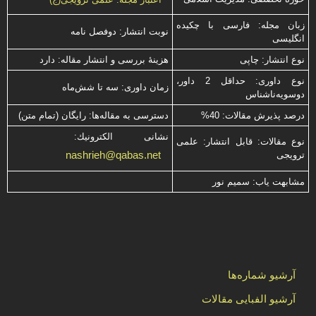
زبان مجله: فارسی با چكیده
نوبت انتشار: دوفصل نامه
انگلیسی
نوع انتشار: چاپی
هزینۀ بررسی و انتشار مقاله: دارد
نوع داوری: حداقل 2 داور،
زمان داوری: سه تا شش‌ماه
دوسویه‌ناشناس
درصد پذیرش مقالات: 40%
دسترسی به مقاله‌ها: رایگان (تمام متن)
نشانی الكترونیك:
نوع مقالات: قابل انتشار: علمی
nashrieh@qabas.net
ترویجی
مشابهت ياب: سميم نور
آرشیو شماره‌ها
آرشیو الفبایی مقالات