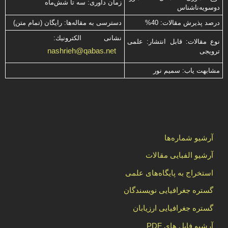
زمان داوری: سه تا شش‌ماه
دوسویه‌ناشناس
درصد پذیرش مقالات: 40%
دسترسی به مقاله‌ها: رایگان (تمام متن)
نشانی الكترونیك:
نوع مقالات: قابل انتشار: علمی
nashrieh@qabas.net
ترویجی
مشابهت ياب: سميم نور
آرشیو شماره‌ها
آرشیو الفبایی مقالات
استخراج به پایگاه‌های علمی
گستره جغرافیایی نویسندگان
گستره جغرافیایی ارزیابان
آرشیو فایل های PDF