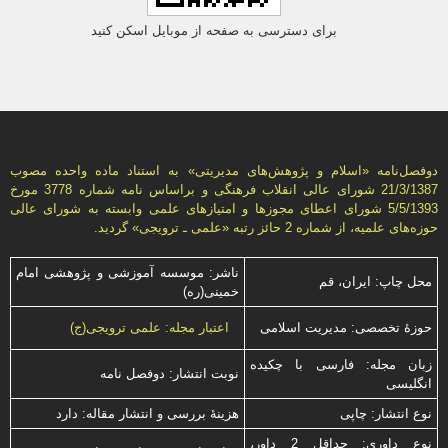
برای دسترسی به صفحه از موبایل اسکن کنید
دوفصل‌نامه «اسلام و پژوهش‌های مديريتی» به استناد ماده واحده مصوب
21/3/1387 شورای عالی انقلاب فرهنگی و براساس نامه شماره 3778 مورخ
5/5/1393 شورای اعطای مجوزها و امتيازهای علمی وابسته به شورای عالی
حوزه‌های علميه، از شماره 2 حائز رتبه «علمی ـ ترويجی» گرديد.
ناشر: موسسه آموزشی و پژوهشی امام
محل چاپ: ایران، قم
خمینی(ره)
حوزۀ تخصصی: مدیریت اسلامی
اعتبار مجله: علمی ترویجی(ج)
زبان مجله: فارسی با چكیده
نوبت انتشار: دوفصل نامه
انگلیسی
نوع انتشار: چاپی
هزینۀ بررسی و انتشار مقاله: دارد
نوع داوری: حداقل 2 داور،