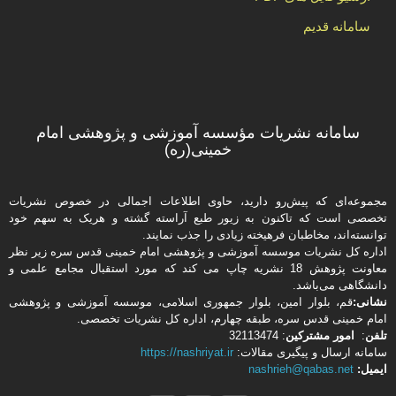
سامانه قدیم
سامانه نشریات مؤسسه آموزشی و پژوهشی امام
خمینی(ره)
مجموعه‌ای که پیش‌رو دارید،‌ حاوی اطلاعات اجمالی در خصوص نشریات
تخصصی است که تاکنون به زیور طبع آراسته گشته و هریک به سهم خود
توانسته‌اند، مخاطبان فرهیخته‌ زیادی را جذب نمایند.
اداره كل نشریات موسسه آموزشی و پژوهشی امام خمینی قدس سره زیر نظر
معاونت پژوهش 18 نشریه چاپ می کند که مورد استقبال مجامع علمی و
دانشگاهی می‌باشد.
نشانی:
قم، بلوار امین، بلوار جمهوری اسلامی، موسسه آموزشی و پژوهشی
امام خمینی قدس سره، طبقه چهارم، اداره كل نشریات تخصصی.
تلفن
:
امور مشتركین
: 32113474
سامانه ارسال و پیگیری مقالات:
https://nashriyat.ir
ایمیل:
nashrieh@qabas.net