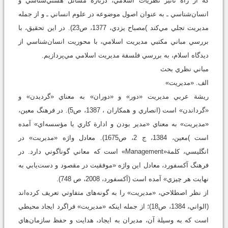
که از راه تأثير نظريات اسلامي، دربارة مسائل هستي‌شناسي و
انسان‌شناسي ـ به عنوان اصول موضوعه در علوم انساني ـ و از جمله
مديريت تجلي مي‌کند )مصباح يزدي، 1377، ص23). در اين تحقيق، با
بررسي مباني مکتبي مديريت اسلامي، با محوريت انسان‌شناسي از
ديدگاه اسلام، به بررسي فلسفة مديريت اسلامي مي‌پردازيم.
مباني نظري بحث
الف. «مديريت»
ريشة عربي مديريت «دور» و «دوران» به معناي «گرديدن» و
«گرداندن» است (انصاري و همكاران ، 1387، ص5). در فرهنگ معين،
«مديريت» به معناي «مدير بودن و ادارة کاري يا مؤسسه‌اي» آمده
است )معين، 1384، ج 2، ص1675). معادل واژه «مديريت» در
انگليسي، کلمة«Management» است که معاني گوناگوني دارد. در
فرهنگ آکسفورد، معادل اين واژه «موفقيت در مقصود و دست‌يابي به
نهايت هر چيزي» آمده است (آکسفورد، 2008، ص 748).
از نظر اصطلاحي، «مديريت» را به گونه‌های متفاوتي تعريف کرده‌اند
(الواني، 1384، ص18)؛ از جمله اينکه «مديريت» فراگرد ايجاد محيطي
است که به وسيلة آن، مديران به ايجاد، هدايت و حفظ سازمان‌هاي