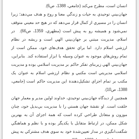
انسان است، مطرح مي‌کند (جامعي، 1388، ص6).
جهان‌بيني توحيدي به حيات و زندگي معنا و روح و هدف مي‌دهد؛ زيرا
انسان را در مسيري از کمال قرار مي‌دهد که در هيچ حد معيني متوقف
نمي‌شود و هميشه رو به پيش است (مطهري، 1359، ص66). در
اسلام، مديريت مبتني بر جهان‌بيني الهي است و ريشه در نظام
ارزشي اسلام دارد. اما براي تحقق هدف‌های خود، ممکن است از
تمام روش‌هاي موجود به عنوان وسيله يا ابزار استفاده کند. بنابراین،
جهان‌بيني الهي زيربنای تفکر حاکم بر مديريت اسلامي بوده و مديريت
اسلامي مديريتي است مکتبي و نظام ارزشي اسلام به عنوان يک
مکتب بر تمام اجزاي تشکيل‌دهندة اين مديريت حاکم است (جامعي،
1388، ص10).
همچنين از ديدگاه جهان‌بيني توحيدي، خداوند اولين مدير و معمار جهان
خلقت است‌. او نقشة جهان هستي را با مديريت بي‌بديل خود، چنان
موزون و متعادل طراحي کرده است که همة اجزای آن به بهترين
شکل ممکن، در ارتباط متقابل با يکديگر بوده و با نظم و هماهنگي
شگفت‌انگيزي در مدار تعيين‌شدة خود به سوي هدف مشترکي به پيش