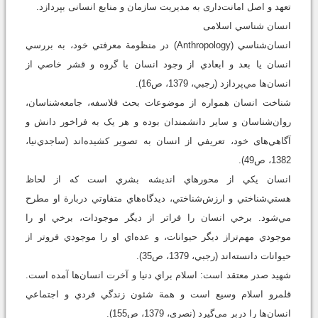
تعهد و اصل امانت‌داری به مدیریت سازمان و منابع انسانی بپردازد.
انسان شناسي اسلامی
انسان‌شناسي (Anthropology) در منظومة معرفتي خود، به بررسي
انسان يا بعد و ابعادي از وجود انسان يا گروه و قشر خاصي از
انسان‌ها مي‌پردازد (رجبي، 1379، ص16).
شناخت انسان همواره از موضوعات بحث فلاسفه، جامعه‌شناسان،
روان‌شناسان و ساير دانشمندان بوده و هر يک به فراخور دانش و
آگاهي‌های خود، تعريفي از انسان به تصوير کشيده‌اند (ساجدي‌نيا،
1382، ص49).
انسان يکي از محورهاي انديشه بشري است که از لحاظ
هستي‌شناختي و ارزش‌شناختي، ديدگاه‌هاي متفاوتي دربارة او مطرح
مي‌شود. برخي انسان را فراتر از ديگر موجودات، برخي او را
موجودي مهم‌تراز ديگر حيوانات، و عده‌اي او را موجودي فروتر از
حيوانات دانسته‌اند (رجبي، 1379، ص35).
شهيد صدر معتقد است: اسلام براي دنيا و آخرت انسان‌ها آمده است.
قلمرو اسلام وسيع است و همة شئون زندگي فردي و اجتماعي
انسان‌ها را در‌بر مي‌گيرد (نصري، 1379، ص155).