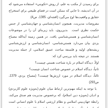
براي رسيدن از مکتب به علم، از روش «تکويني» استفاده مي‌شود که
در آن انديشه، تا جايي که ممکن است در فضاي طبيعي براي استخراج
حقايق و واقعيت‌ها اوج مي‌گيرد (افجه‌اي، 1385، ص4).
مفروضات مديريت، همچون انسان‌شناسي و جهان‌شناسي از جنس
حکمت نظري است. بدين‌‌روي، بايد زيربناي آن را در موضوعات
انسان‌شناسي و هستي‌شناسي يافت. در همين زمينه آيه‌الله مصباح
يزدي بيان مي‌دارد هستي‌شناسي، انسان‌شناسي و ارزش‌شناسي
ريشه‌های اوليه و فلسفة مباحث عميق اسلامي، از جمله مديريت
هستند. در نتيجه بايد بررسي کرد که:
اولاً، ديدگاه اسلام در بارة شناخت هستي چيست؟
ثانياً، ديدگاه اسلام در خصوص شناخت انسان چيست؟
ثالثاً، ديدگاه اسلام در مورد ارزش‌ها چيست؟ (مصباح يزدي، 1379،
ص293)
با توجه به اينکه مهم‌ترين ارتباط ميان علوم (به‌ويژه علوم کاربردي)
و اديان (به‌ويژه دين اسلام)، که برخصوص مديريت هم صدق مي‌کند،
رابطة جهان‌بيني اسلامي و نظام ارزشي اسلام با علوم انساني است