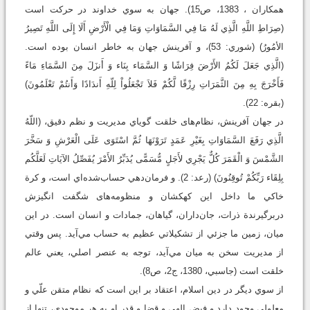
همكاران ، 1383، ص15). جهان به سوي خداوند در حرکت است
(صِرَاطِ اللَّهِ الَّذِي لَهُ مَا فِي السَّمَاوَاتِ وَمَا فِي الْأَرْضِ أَلَا إِلَى اللَّهِ تَصِيرُ
الأمُورُ) (شوري: 53)، و آفرينش جهان به ‌خاطر انسان بوده است.
(الَّذِي جَعَلَ لَكُمُ الأَرْضَ فِرَاشًا وَ السَّمَاء بِنَاء وَ أَنزَلَ مِنَ السَّمَاءِ مَاءً
فَأَخْرَجَ بِهِ مِنَ الثَّمَرَاتِ رِزْقًا لَّكُمْ فَلاَ تَجْعَلُواْ لِلّهِ أَندَادًا وَأَنتُمْ تَعْلَمُونَ)
(بقره: 22).
در جهان آفرينش، نظام‌های خلقت گوياي مديريت و نظم دقيق، (اللّهُ
الَّذِي رَفَعَ السَّمَاوَاتِ بِغَيْرِ عَمَدٍ تَرَوْنَهَا ثُمَّ اسْتَوَى عَلَى الْعَرْشِ وَ سَخَّرَ
الشَّمْسَ وَ الْقَمَرَ كُلٌّ يَجْرِي لأَجَلٍ مُّسَمًّى يُدَبِّرُ الأَمْرَ يُفَصِّلُ الآيَاتِ لَعَلَّكُم
بِلِقَاء رَبِّكُمْ تُوقِنُونَ) (رعد: 2). و فرمان‌دهي حساب‌شده‌اي است، و کرة
خاکي ما داخل اين کهکشان و منظومه‌های شگفت انگيزش
دربر‌گيرندة ذرات، جان‌داران، گياهان، جمادات و انسان است. در اين
ميان، زمين ما جزئي از تشکيلاتي عظيم به حساب مي‌آيد. پس وقتي
از مديريت سخن به ميان مي‌آيد، توجه به عنصر اصلي، يعني عالم
خلقت است (جاسبي، 1380، ج2، ص8).
از سوي ديگر در دين اسلام، اعتقاد بر اين است که نظام متقن علّي و
معلولي وجود دارد و فيض الهي و قضا و قدر او به هر موجودي، تنها از