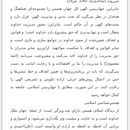
مي‌روند (ساجدي‌نيا، 1382، ص19).
بنابراین، جهان‌بيني الهي کل جهان هستي را مجموعه‌اي هماهنگ و
هدفدار در نظر می‌گیرد که تحت تدبير و مديريت الهي قرار دارد و
سنت‌هاي الهی بر آن حاکم است. بنابراین، محور مدیریت خداوند
متعال است و تنها مدیری که حق مشروع دارد خداوند است؛ و قوانین
و اهداف تعیین‌شده از سوی خداوند در جوامع ساری و جاری است، و
سایر قوانین و اهداف با شکست مواجهند. ازاین‌رو، سایر مدیران یا
حق مدیریت را از خداوند اخذ می‌کنند و مشروعیت می‌یابند (ائمة
معصوم) یا مدیریت را بنا بر اقتضائات و با رعایت امانت به دست
می‌گیرند، که بايد در برنامه‌ريزي‌ها و تعيين اهداف و خط مشي‌ها و
حتي در اعمال روش‌هاي جزئي، ارادة تکويني و تشريعي الهي را
رعايت کنند. در این صورت، مطابق با جهان‌بینی اسلامی، جامعه به
کمال خواهد رسید.
هستي‌شناسي اسلامی
از ديدگاه اسلام، هستي داراي چند ويژگي است؛ از جمله: جهان ملک
خداوند است و به عنايت و مشيت وي نگه‌داري مي‌شود، و استواري و
برپايي آن لحظه به لحظه به ارادة او وابسته است (علي‌احمدي و