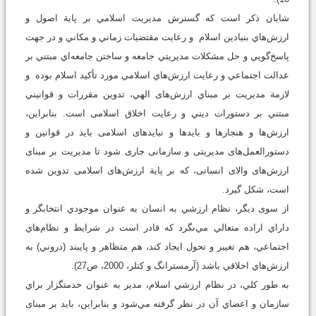
شایان ذکر است که گسترش مديريت اسلامي بر پایة اصول و
ارزش‌هاي بنيادين اسلام و رعايت مقتضيات زماني و مکاني و در جهت
پاسخ‌گويي و حل مشکلات مديريتي جامعه و ساختن جامعه‌اي مبتني بر
عدالت اجتماعي و رعايت ارزش‌هاي اسلامي مورد تأکید اسلام بوده و
لازمة مديريت بر مبناي ارزش‌های الهي، تدوین مقررات و قوانيني
مبتني بر دستورات ديني و رعايت اخلاق اسلامی است. بنابراین،
ارزش‌ها و هنجارها و بایدها و نبایدهای اسلامی باید در قوانین و
دستورالعمل‌های مدیریتی و سازمانی جاری شود تا مدیریت بر مبنای
ارزش‌های والای انسانی، که بر پایة ارزش‌های اسلامی تدوین شده
است، شکل گیرد.
از سوی دیگر، نظام ارزشي به انسان به عنوان موجودي انتخابگر و
داراي اراده‌ متعالي مي‌نگرد كه قادر است در شرايط و نظام‌هاي
اجتماعي، هم تغيير و تحول ايجاد كند، هم متظاهر و پايبند (دروني) به
ارزش‌هاي اخلاقي باشد (آرمسترانگ و کتلر، 2000، ص27).
به‌ طور کلي، در نظام ارزشي اسلام، مدير به عنوان خدمتگزار براي
سازمان و اعضاي آن در نظر گرفته مي‌شود و بنابراین، باید بر مبنای