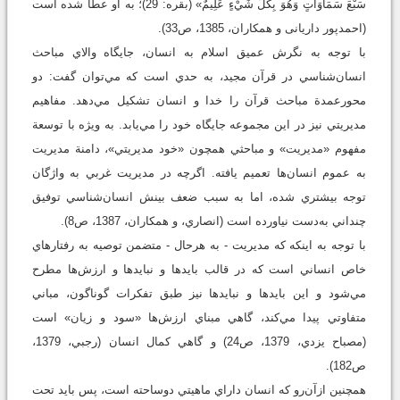
سَبْعَ سَمَاوَاتٍ وَهُوَ بِكُلِّ شَيْءٍ عَلِيمٌ» (بقره: 29)؛ به او عطا شده است
(احمدپور داریانی و همكاران، 1385، ص33).
با توجه به نگرش عميق اسلام به انسان، جايگاه والاي مباحث
انسان‌شناسي در قرآن مجيد، به حدي است که مي‌توان گفت: دو
محورعمدة مباحث قرآن را خدا و انسان تشکيل مي‌دهد. مفاهيم
مديريتي نيز در اين مجموعه جايگاه خود را مي‌يابد. به ويژه با توسعة
مفهوم «مديريت» و مباحثي همچون «خود مديريتي»، دامنة مديريت
به عموم انسان‌ها تعميم يافته. اگرچه در مديريت غربي به واژگان
توجه بيشتري شده، اما به سبب ضعف بينش انسان‌شناسي توفيق
چنداني به‌دست نياورده است (انصاري، و همكاران، 1387، ص8).
با توجه به اينکه که مديريت - به هرحال - متضمن توصيه به رفتارهاي
خاص انساني است که در قالب بايدها و نبايدها و ارزش‌ها مطرح
مي‌شود و اين بايدها و نبايدها نيز طبق تفکرات گوناگون، مباني
متفاوتي پيدا مي‌کند، گاهي مبناي ارزش‌ها «سود و زيان» است
(مصباح يزدي، 1379، ص24) و گاهي کمال انسان (رجبي، 1379،
ص182).
همچنين از‌آن‌رو كه انسان داراي ماهيتي دوساحته است، پس بايد تحت