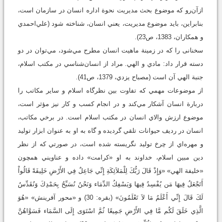
ازآن‌رو که موضوع بحث مديريت نحوة اداره انسان در سازمان است،
بنابراین، بايد موضوع مديريت، يعني انسان، شناخته شود (علي‌احمدي
و همكاران، 1383، ص23).
سخنانی را که در زمينة ماهيت انسان مطرح مي‌شود، مي‌توان در دو
دسته قرار داد: مادي و الهي. مراد از انسان‌شناسي در مکتب اسلام،
جنبة الهي آن است (مصباح يزدي، 1379، ص41).
از موضوعات مهمي كه تفاوت بين نظرگاه اسلام و ساير مكاتب را
دربارة انسان آشكار مي‌کند و در انجام كسب و كار نيز مؤثر است،
موضوع‌ ارزش والاي انسان در مكتب اسلام است. در برخي مكاتب،
انسان در رديف حيوانات تلقي گرديده و گاه به او به عنوان ابزار توليد
و مهره‌اي از چرخ توليد نگريسته شده است، در صورتي كه از نظر
دين مبين اسلام، خداوند به او «كرامت» داده و عناويني همچون
«خليفة‌ الهي» «وَإِذْ قَالَ رَبُّكَ لِلْمَلاَئِكَةِ إِنِّي جَاعِلٌ فِي الأَرْضِ خَلِيفَةً قَالُواْ
أَتَجْعَلُ فِيهَا مَن يُفْسِدُ فِيهَا وَيَسْفِكُ الدِّمَاء وَنَحْنُ نُسَبِّحُ بِحَمْدِكَ وَنُقَدِّسُ
لَكَ قَالَ إِنِّي أَعْلَمُ مَا لاَ تَعْلَمُونَ» (بقره: 30) و «محور آفرينش» «هُوَ
الَّذِي خَلَقَ لَكُم مَّا فِي الأَرْضِ جَمِيعًا ثُمَّ اسْتَوَى إِلَى السَّمَاء فَسَوَّاهُنَّ