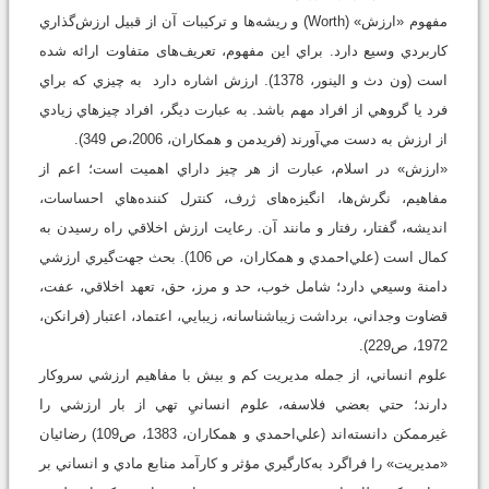
مفهوم «ارزش» (Worth) و ريشه‌ها و ترکيبات آن از قبيل ارزش‌گذاري
کاربردي وسيع دارد. براي اين مفهوم، تعريف‌های متفاوت ارائه شده
است (ون دث و الينور، 1378). ارزش اشاره دارد به چيزي که براي
فرد يا گروهي از افراد مهم باشد. به عبارت ديگر، افراد چيزهاي زيادي
از ارزش به دست مي‌آورند (فريدمن و همکاران، 2006،ص 349).
«ارزش» در اسلام، عبارت از هر چيز داراي اهميت است؛ اعم از
مفاهيم، نگرش‌ها، انگيزه‌های ژرف، کنترل کننده‌هاي احساسات،
انديشه، گفتار، رفتار و مانند آن. رعايت ارزش اخلاقي راه رسيدن به
کمال است (علي‌احمدي و همكاران‌، ص 106). بحث جهت‌گيري ارزشي
دامنة وسيعي دارد؛ شامل خوب، حد و مرز، حق، تعهد اخلاقي، عفت،
قضاوت وجداني، برداشت زيباشناسانه، زيبايي، اعتماد، اعتبار (فرانکن،
1972، ص229).
علوم انساني، از جمله مديريت کم و بيش با مفاهيم ارزشي سروکار
دارند؛ حتي بعضي فلاسفه، علوم انسانيِ تهي از بار ارزشي را
غيرممکن دانسته‌اند (علي‌احمدي و همكاران، 1383، ص109) رضائيان
«مديريت» را فراگرد به‌کارگيري مؤثر و کارآمد منابع مادي و انساني بر