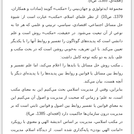
(افجه‌اي، 1385، ص8).
مجموعة ايدئولوژي و جهان‌بيني را «مکتب» گويند (سادات و همكاران،
1379، ص10). از نظر علماي اسلام، «مکتب» عبارت است از: شيوة
حل مسائل اجتماعي، اقتصادي، سياسي، تربيتي و علمي که هر جا به
نوعي از آن تبعيت مي‌شود. در حقيقت، «مکتب» روش است و علم
دانشي است که پديده‌های گوناگون را تفسير و روابط آنها را با يکديگر
تعيين مي‌کند. با اين تعريف، به‌خوبي روشن است که در بحث مکتب و
علم، بايد به دو نکته توجه کامل داشت:
ـ مکتب روش حل مسائل يا بايد‌ها را اعلام مي‌کند، اما علم تفسير و
روابط بين مسائل يا قوانين و روابط بين پديده‌ها را با پديده‌اي ديگر يا
آنچه هست، بيان مي‌کند.
بنابراین، وقتي از مديريت اسلامي بحث مي‌کنيم اين به معناي مکتب
است، نه علم؛ و زماني که صحبت از مديريت و اصول آن مي‌کنيم اين
به معناي قوانين يا تفسير روابط بين اصول و قوانين ثابتي است که بر
مديريت درون سازمان‌ها حاکميت دارد (افجه‌اي، 1385، ص4).
در مکتب اسلامي، مديريت بر اساس انديشة الهي و معنوي با رويکرد
«امانت الهي بودن» پايه‌گذاري شده است. از ديدگاه اسلام، مديريت