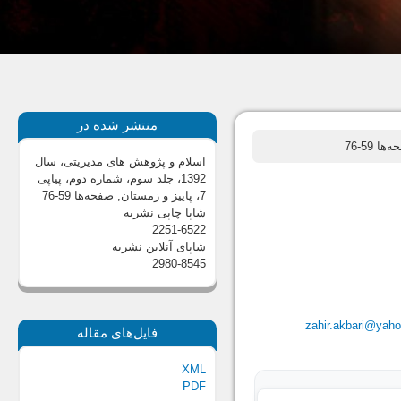
منتشر شده در
ها 59-76
اسلام و پژوهش های مدیریتی، سال
1392، جلد سوم، شماره دوم، پیاپی
7، پاییز و زمستان
, صفحه‌ها 59-76
شاپا چاپی نشریه
2251-6522
شاپای آنلاین نشریه
2980-8545
zahir.akbari@yah
فایل‌های مقاله
XML
PDF