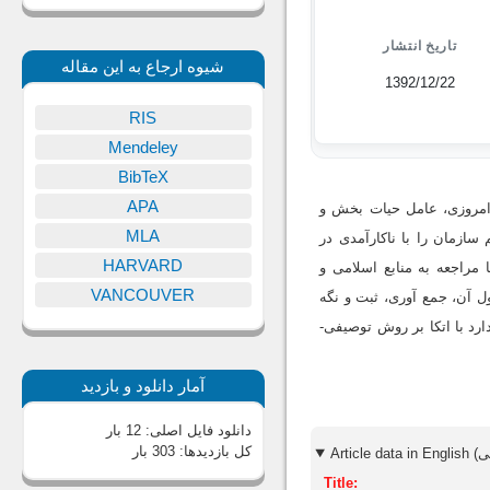
تاریخ انتشار
شیوه ارجاع به این مقاله
1392/12/22
RIS
Mendeley
BibTeX
APA
 امروزی، عامل حیات بخش و
MLA
زمان را با ناکارآمدی در
HARVARD
راجعه به منابع اسلامی و
VANCOUVER
ل آن، جمع آوری، ثبت و نگه
د با اتکا بر روش توصیفی-
آمار دانلود و بازدید
دانلود فایل اصلی:
12 بار
کل بازدیدها:
303 بار
Title: