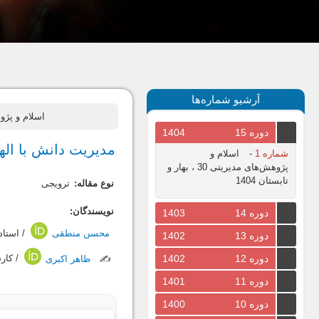
آرشیو شماره‌ها
اسلام و پژوهش های مدیریتی،
دوره 15
1404
مدیریت دانش با الها
شماره 1
-
اسلام و
پژوهش‌های مدیریتی 30 ، بهار و
تابستان 1404
نوع مقاله:
ترویجی
نویسندگان:
دوره 14
1403
محسن منطقی
/ استاد
دوره 13
1402
دوره 12
1402
✍️
ظاهر اکبری
/ کار
دوره 11
1401
دوره 10
1400