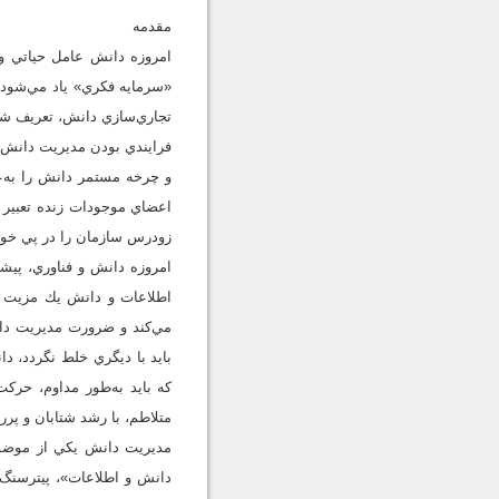
مقدمه
امروزه دانش عامل حياتي و م
«سرمايه فكري» ياد مي‌شود ك
تجاري‌سازي دانش، تعريف شده ا
فرايندي بودن مديريت دانش، 
و چرخه مستمر دانش را به‌ع
اعضاي موجودات زنده تعبير 
زودرس سازمان را در پي خو
امروزه دانش و فناوري، پيش
اطلاعات و دانش يك مزيت ا
مي‌كند و ضرورت مديريت دانش
بايد با ديگري خلط نگردد، د
كه بايد به‌طور مداوم، حركت
متلاطم، با رشد شتابان و پرر
دانش و اطلاعات»، پيترسنگ 