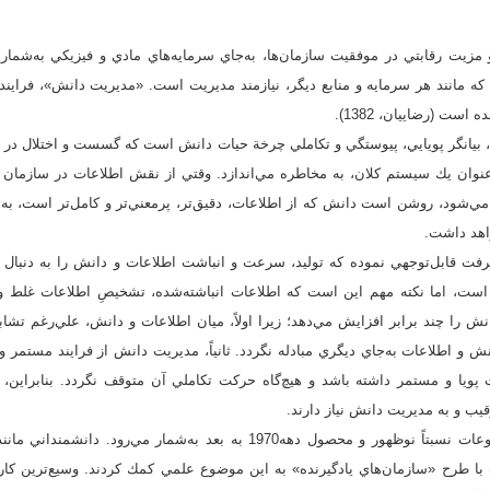
زيت رقابتي در موفقيت سازمان‌ها، به‌جاي سرمايه‌هاي مادي و فيزيكي به‌شمار م
ه مانند هر سرمايه و منابع ديگر، نيازمند مديريت است. «مديريت دانش»، فرايند اي
ست (رضاييان، 1382).
بيانگر پويايي، پيوستگي و تكاملي چرخة حيات دانش است كه گسست و اختلال در هر
نوان يك سيستم كلان، به مخاطره مي‌اندازد. وقتي از نقش اطلاعات در سازمان 
مي‌شود، روشن است دانش كه از اطلاعات، دقيق‌تر، پرمعني‌تر و كامل‌تر است، ب
اهد داشت.
رفت قابل‌توجهي نموده كه توليد، سرعت و انباشت اطلاعات و دانش را به دنبال
ست، اما نكته مهم اين است كه اطلاعات انباشته‌شده، تشخيصِ اطلاعات غلط 
 را چند برابر افزايش مي‌دهد؛ زيرا اولاً، ميان اطلاعات و دانش، علي‌رغم تشابه
انش و اطلاعات به‌جاي ديگري مبادله نگردد. ثانياً، مديريت دانش از فرايند مستمر
 پويا و مستمر داشته باشد و هيچ‌گاه حركت تكاملي آن متوقف نگردد. بنابراين، 
قيب و به مديريت دانش نياز دارند.
مديريت دانش يكي از موضوعات نسبتاً نوظهور و محصول دهه1970 به بعد به‌شمار م
با طرح «سازمان‌هاي يادگيرنده» به اين موضوع علمي كمك كردند. وسيع‌ترين كار 