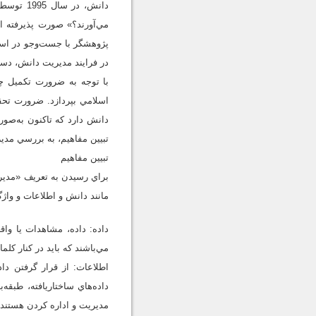
دانش، در
در فرايند مديريت دانش، دس
با توجه به ضرورت تكميل چر
اسلامي بپردازد. ضرورت تحق
دانش دارد كه تاكنون به‌صو
تبيين مفاهيم، به بررسي مدير
تبيين مفاهيم
براي رسيدن به تعريف «مديري
مانند دانش و اطلاعات و واژ
داده: داده، مشاهدات يا واق
مي‌باشند كه بايد در كنار كلما
اطلاعات: از قرار گرفتن دا
داده‌هاي ساختاريافته، طبقه‌
مديريت و اداره كردن هستند.