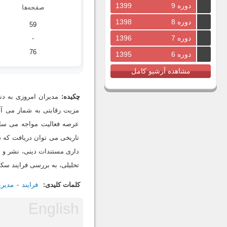
دوره 9
1399
صفحه‌ها
دوره 8
1398
59
دوره 7
1396
-
76
دوره 6
1395
مشاهده آرشیو کامل
چکیده:
مدیران امروزی به د
مزیت رقابتی به شمار می آی
عرصه فعالیت مواجه می ساز
تاریخی می توان دریافت که د
داری مستندات دینی، نشر و ت
تحلیلی، به بررسی فرایند سکوت
کلمات کلیدی:
فرایند
مدیر