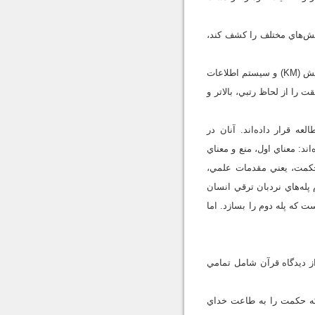
نش‌هاي مختلف را كشف كند،
سلسله مفاهيم هرمي چهارگانه، كه در نمودار (1) نمايش داده شد، يكي از تقسيم‌بندي‌هاي مشهور در مديريت دانش (KM) و سيستم اطلاعات
قت را از لحاظ رتبي، بالاتر و
ه قرار داده‌اند. آنان در
ند: معناي اول، منع و معناي
حكمت، يعني مقدمات علمي،
له‌هاي نردبان ترقي انسان
ت كه پله دوم را بسازد. اما
 ديدگاه قرآن شامل تمامي
كه حكمت را به طاعت خداي