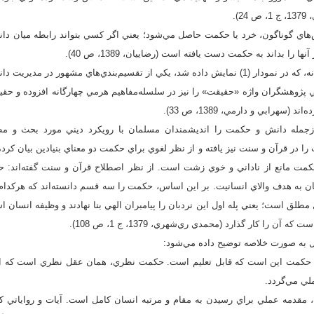
).
‌هاي گوناگون، خرد يا حكمت حاصل مي‌شود؛ يعني اگر كسي بتواند رابطه ميان دا
ا را بداند به حكمت دست يافته است (رضاييان، 1389، ص 40).
ت كه برخي پژوهشگران واژه «حقيقت» را نيز در سلسله‌مفاهيم هرمي چهارگانه افزوده و حقي
(سهرابي و دارمي، 1389، ص 33).
زجمله دانش و حكمت را انديشمندان مسلمان با رويكرد ديني مورد بحث و مطالع
 در قرآن و سنت نيز يافته و از نظر لغوي براي حكمت دو معناي بنيادين بيان كرده‌ا
كمت مانع از ناداني و خوي زشت است. از نظر اصطلاح قرآن و سنت گفته‌اند: 
 به هدف والاي انسانيت. بر اين اساس، حكمت را سه قسم دانسته‌اند كه هركدام پ
مطلق است؛ يعني پله اول اين نردبان را پيامبران الهي بنا نهادند و وظيفه انسان اس
ن را كار گذارد (محمدي ري‌شهري، 1379، ج 1، ص 108).
ل به صورت خلاصه توضيح داده مي‌شود:
 حكمت اين است كه قابل تعليم است. حكمت نظري، همان عقل نظري است كه از
لي مي‌گردد.
 مقدمه عملي براي رسيدن به مقام و مرتبه انسان كامل است. آيات و رواياتي 