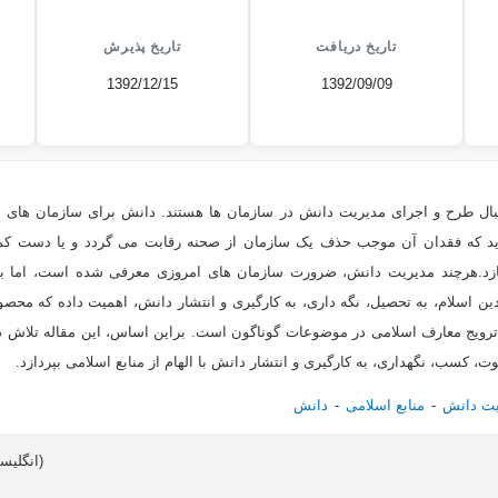
تاریخ دریافت
تاریخ پذیرش
1392/12/15
1392/09/09
نبال طرح و اجرای مدیریت دانش در سازمان ها هستند. دانش برای سازمان های
د که فقدان آن موجب حذف یک سازمان از صحنه رقابت می گردد و یا دست کم سا
د.هرچند مدیریت دانش، ضرورت سازمان های امروزی معرفی شده است، اما با م
ین اسلام، به تحصیل، نگه داری، به کارگیری و انتشار دانش، اهمیت داده که محصو
رویج معارف اسلامی در موضوعات گوناگون است. براین اساس، این مقاله تلاش دار
، کسب، نگهداری، به کارگیری و انتشار دانش با الهام از منابع اسلامی بپردازد.
یت دانش
منابع اسلامی
دانش
Article data in English (انگلیسی)