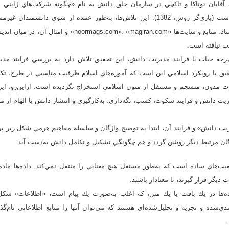
 سال‌ 1995 توسط آقايان نوناكا و تاكچي در سازمان خلق دانش به نام‌ «چگونه شركت‌هاي ژاپ
مي‌آورند؟» صورت پذيرفته است (ياري‌گر روش، 1382). اين تلاش‌ها، به‌طور عمده از سوي 
پژوهشگر با جست‌وجو در اسناد، منابع و سايت‌ها «، «magiran.com
ت نيافته است.
خه حيات يا فرايند مديريت دانش، اين تحقيق تلاش دارد به بررسي فرايند مديري
يق با رويكرد اسلامي اين است كه آموزه‌هاي اسلام ظرفيت مناسبي در طرح، تكو
رت مدون، منسجم و مستقل از متون اسلامي استخراج نگرديده است. ازاين‌رو، اين
يت دانش و فرايند سكوت، كسب، نگه‌داري، به‌كارگيري و انتشار دانش با الهام از منا
ت دانش» و فرايند آن، ابتدا به توضيح واژگان و سلسله مفاهيم هرمي شكل زير پر
گان مرتبط ديگر روشن گردد و هم چگونگي تشكيل و تكامل دانش به‌دست آيد.
عيت‌هاي ساده است كه به‌طور مستقل هيچ معنايي را منتقل نمي‌كند. داده‌ها ماده 
ت ديگر قرار گيرند، تا معنادار باشند.
ده‌ها در يك بافت يا يك متن، كه اغلب به‌صورت يك پيام است، «اطلاعات» شكل م
بندي‌شده و تجزيه و تحليل‌شده‌اي هستند كه مي‌توان آنها را منابع اطلاعاتي نام‌گ