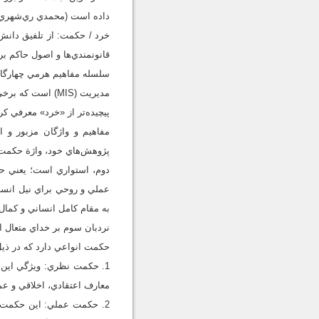
داده است (محمدي ري‌شهري، 1379، ج 1، ص 24
خرد / حكمت: از تلفيق دانش
قانونمندي‌ها و اصول حاكم بر آنه
مديريت (MIS) اس
پيچيده‌تر از «خرد» معرفي كرده‌اند 
مفاهيم و واژگان مزبور و ا
پژوهش‌هاي خود، واژة حكمت را
دوم، استواري است؛ يعني ح
عملي و روحي براي نيل انسان
به مقام كامل انساني و كمال 
نردبان سوم بر خداي متعال است كه آ
حكمت انواعي دارد كه در ذي
1. حكمت نظري: ويژگي اين
معارف اعتقادي، اخلاقي و عم
2. حكمت عملي: اين حكمت،