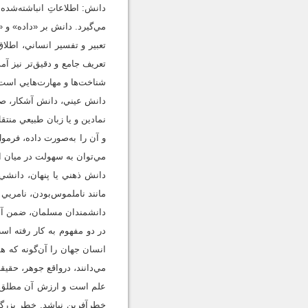
دانش: اطلاعاتِ انباشته‌شده 
مي‌گيرد. دانش بر «داده» و «
شناخت‌ها و مهارت‌هايي است 
دانش عيني، دانش آشكار، صري
نمادين و يا زبان طبيعي منت
و آن را به‌صورت داده، فرمو
مي‌توان به سهولت در ميان ا
دانش ذهني يا پنهان، دانشي
مانند ناملموس‌بودن، نامريي بود
دانشمندان مسلمان، ضمن آنكه 
در دو مفهوم به كار رفته ا
انسان جهان را آن‌‌گونه كه ه
مي‌دانند، در‌واقع جوهر، حق
علم است و ارزش آن مطلق و
خطرآفرين نباشد. خطر بزرگي