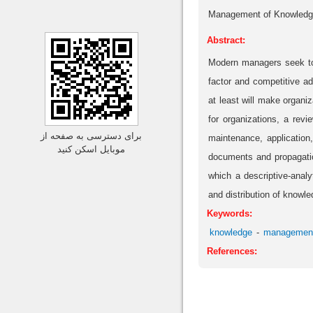
Management of Knowledge
Abstract:
Modern managers seek to 
factor and competitive ad
at least will make organi
for organizations, a revi
برای دسترسی به صفحه از
maintenance, application,
موبایل اسکن کنید
documents and propagation
which a descriptive-analy
and distribution of knowle
Keywords:
knowledge
management
References: