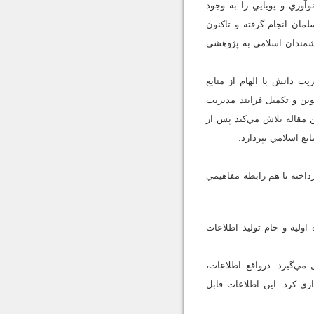
ني نوآوري و پويايي را به وجود
دانشمندان غيرمسلمان انجام گرفته و تاكنون
noormags.com»» و امثال آن، در ميان انديشمندان اسلامي به پژوهشي
ت دانش با الهام از منابع
ين و تكميل فرايند مديريت
 مقاله تلاش مي‌كند پس از
بع اسلامي بپردازد.
داخته تا هم رابطه مفاهيمي
اوليه و خام توليد اطلاعات
ي‌گيرد. در‌واقع اطلاعات،
ذاري كرد. اين اطلاعات قابل