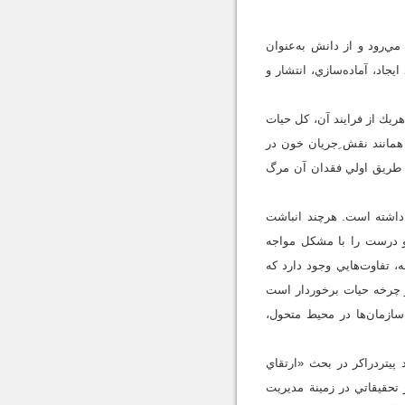
ي‌رود و از دانش به‌عنوان
جاد، آماده‌سازي، انتشار و
يك از فرايند آن، كل حيات
همانند نقش ِجريان خون در
ه طريق اولي فقدان آن مرگ
 داشته است. هرچند انباشت
و درست را با مشكل مواجه
، تفاوت‌هايي وجود دارد كه
 و چرخه حيات برخوردار است
سازمان‌ها در محيط متحول،
ي‌رود. دانشمنداني مانند پيتردراكر در بحث «ارتقاي
تحقيقاتي در زمينة مديريت