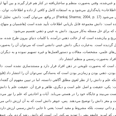
و غني‌شده، وقتي به‌صورت منظم و ساختاريافته در كنار هم قرار گيرند و بين آنها
اطلاعات» پايه‌گذاري مي‌شود و به استفاده كامل و كافي از داده و اطلاعات، توان،
تعبير و تفسير انساني، اطلاق مي‌شود (Pankaj Sharma; 2004, p. 17) در ‌واقع، 
كه براي حل مسئله به‌كار مي‌رود. دانش به عيني و ذهني تقسيم مي‌شود:
ح و بيان‌شده است كه از حالت ذهني درآمده، با كلمات دنياي بيرون طرح شده، مس
قل گرديده است. به‌عبارت ديگر، دانش عيني دانشي است كه مي‌توان آن را به‌صور
ل‌هاي علمي، مشخصات، مقالات و دستورالعمل‌ها و غيره تسهيم نموده و به ديگران ان
فراد به‌صورت رسمي و منظم انتشار داد.
 است كه به‌صورت تلويحي در ذهن افراد قرار دارد و مستندسازي نشده است. دا
ن، ذهني بودن و زمان‌بر بودن است كه به‌سادگي نمي‌توان آن را انتشار داد (قليج‌لي، 1388، ص
علم و دانش را از نظر لغوي مطلق آگاهي دانسته، اما در تبيين مفهوم آن گفته‌اند
ست: يكي، حقيقت و اصل علم است و ديگري، ظاهر و فرع آن. حقيقت علم يا دانش
ست مي‌بيند و جايگاه خود را در هستي مي‌يابد. آيات و احاديثي كه علم را نور مي‌دان
يقت و مغز دانش را توضيح مي‌دهند. پس، جوهر دانش است كه به آن ارزش ذاتي مي‌
 ذاتي نيست، بلكه مشروط و مقيد است؛ يعني تا جايي دانش رسمي ارزش دارد 
 كه امروز جامعه بشر را تهديد مي‌كند، اين است كه دانش رشد كرده، ولي جوه