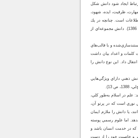
 ارتباط ايجاد شود دانش شكل
 مهارت، ظرفيت، ايده، شهود،
مي‌توان گفت: دانش، تحليل اطلاعات است. چنانچه در يك
تعريف جامع و دقيق‌تر نيز آمده است: دانش مجموعة قابل بازيابي اطلاعات تأييد شده است (هاشميان و منهاج، 1386). دانش مجموعه‌اي از
تندسازي‌شده و با قالب‌هاي
ت كلمات و اعداد بيان داشت
تقال داد. اين نوع دانش را
نش ذهني داراي ويژگي‌هايي
 13).
: علم در اسلام به‌طور كلي،
 نوري است كه در پرتو آن،
ند، يا دانش را ملازم ايمان
دهد. اما علوم رسمي پوسته
كه در خدمت انسان باشد و
ر و خاصيت خود را از دست