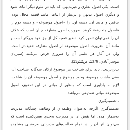
است: يكي اصول نظري و غيربديهي، كه بايد در علوم ديگر اثبات شود
و ديگري اصول بديهي و بي‌نياز از اثبات، مانند قضيه محال بودن
تناقض و مانند آن. دسته اول را «اصول موضوعه» و دسته دوم را
«اصول متعارفه» گويند. ضرورت اصول متعارفه چنان است كه خلاف
آن را نمي‌توان تصور كرد. نظير قضيه كل از جز خود بزرگتر است و
مانند آن. ضرورت اصول موضوعه از اصول متعارفه خفيف‌‌تر است،
ولي در آغاز هر علمي آن را ضروري فرض مي‌كنند (سبزيان
موسي‌آبادي، 1379، ص12و13).
بدين‌ترتيب، بايد براي شناخت هر موضوع اركان سه‌گانه شناخت آن،
يعني ماهيت موضوع، وجود موضوع و اصول موضوعه آن را شاخت.
لازم به ياد‌آوري است كه منظور از مباني در اين تحقيق، اصول
موضوعه مباني تصديقي مي‌باشد.
ـ تصميم‌گيري
تصميم‌گيري اگرچه به‌عنوان وظيفه‌اي از وظايف چندگانه مديريت
به‌شمار آمده، اما نقش آن در مديريت به‌حدي تعيين‌كننده است كه
مي‌توان اثر آن را در تمام فعاليت‌هاي مديريتي به‌روشني مشاهده