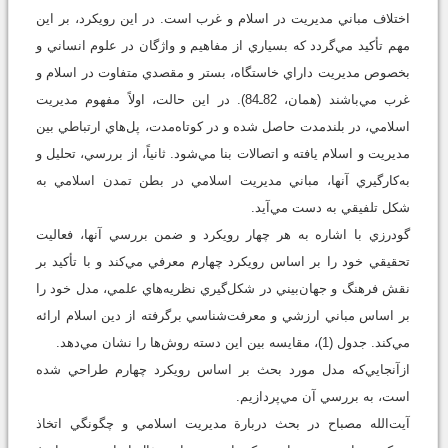
اختلاف مباني مديريت در اسلام و غرب است. در اين رويكرد، بر اين
مهم تأكيد مي‌گردد كه بسياري از مفاهيم و واژگان در علوم انساني و
بخصوص مديريت داراي خاستگاه، بستر و مقصدي متفاوت در اسلام و
غرب مي‌باشند (همان، 82ـ84). در اين حالت، اولاً مفهوم مديريت
اسلامي، در بلندمدت حاصل شده و در كوتاه‌مدت، پل‌هاي ارتباطي بين
مديريت و اسلام يافته و اتصالات بنا مي‌شود. ثانياً، از بررسي، تحليل و
به‌كارگيري آنها، مباني مديريت اسلامي در بطن تمدن اسلامي به
شكل تلفيقي به دست مي‌آيد.
گودرزي با اشاره به هر چهار رويكرد و ضمن بررسي آنها، فعاليت
تحقيقي خود را بر اساس رويكرد چهارم معرفي مي‌كند و با تأكيد بر
نقش فرهنگ و جهان‌‌بيني در شكل‌گيري نظريه‌هاي علمي، مدل خود را
بر اساس مباني ارزشي و معرفت‌شناسي برگرفته از دين اسلام ارائه
مي‌كند. جدول (1)، مقايسه بين اين دسته روش‌ها را نشان مي‌دهد.
ازآنجايي‌كه مدل مورد بحث بر اساس رويكرد چهارم طراحي شده
است، به بررسي آن مي‌پردازيم.
آيت‌الله مصباح در بحث دربارة مديريت اسلامي و چگونگي اتخاذ