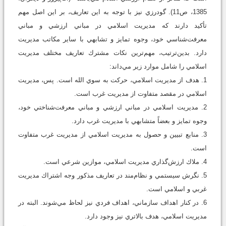
1385، ص11). گودرزي نيز با توجه به اين تعاريف، بر اين اصل مهم
تأكيد دارند كه مديريت اسلامي در مباني ارزشي و مباني
معرفت‌شناسي خود، وجوه تمايز و تشابهي با ساير مكاتب مديريت
دارد. بدين‌ترتيب، مهم‌ترين نكات مشترك تعاريف مختلف مديريت
اسلامي را شامل موارد زير مي‌داند:
1. هدف از مديريت اسلامي، حركت به سوي الله است. پس، مديريت
اسلامي در مقصد متفاوت از مديريت غرب است.
2. مديريت اسلامي در مباني ارزشي و مباني معرفت‌شناختي خود،
وجوه تمايز و بعضاً متشابهي با مديريت غرب دارد.
3. منابع تبيين و حصول به مديريت اسلامي از مديريت غرب متفاوت
است.
4. ملاك ارزش‌گذاري مديريت اسلامي، موازين شرعي است.
5. نگرش سيستمي و نظام‌مند در تعاريف مذكور وجه اشتراك مديريت
غربي و اسلامي است.
6. در كنار اهداف سازماني، اهداف فردي نيز لحاظ مي‌شوند. البته در
مديريت اسلامي، هدف بالاتري نيز وجود دارد.