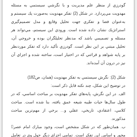
گودرزي از منظر علم مديريت و با نگرشي سيستمي به مسئله
مهدويت مي‌پردازد. در شكل (2) تفكر مهدويت به‌صورت يك سيستم و
به‌عنوان فضا و تفكري جهت تحليل وقايع و مدل تصميم‌گيري
استراتژيك نشان داده شده است. ورودي اين سيستم، مي‌تواند هر
مسئله و تصميمي باشد كه مدنظر تحليلگران بوده و خروجي آن،
تحليل مبتني بر اين نظر است. گودرزي تأكيد دارد كه تفكر موردنظر
بر پايه شواهد و قرائني كه در اختيار است، ساخته شده و اجزاي آن
نيز در درون آن آمده‌اند.
شكل (2): نگرش سيستمي به تفكر مهدويت (همان، ص182)
در توضيح اين شكل، چند نكته قابل ذكر است:
الف. در اين نگرش، پايه‌هاي تفكر مهدويت بر مباحث اساسي، كه در
طول سال‌ها حيات طيبه شيعه عمق يافته، بنا شده است. مباحث
كلامي، اعتقادي، تاريخي، عقلي و... برخي از مهم‌ترين مباحث
مذكورند.
ب. همان‌طور كه در شكل مشخص است، وجود مبارك امام عصر
محور و اساس اين تفكر است. تمامي اجزاي ديگر حول وي در تعامل