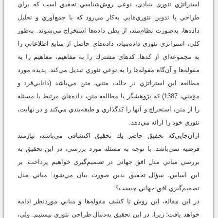
استراتژي تئوري بنيادي، نوعي روش‌شناسي تحقيق است كه براي
طراحي يا تدوين تئوري‌هايي به‌كار مي‌رود كه با جمع‌آوري و تحليل
داده‌ها، به‌صورت نظام‌مند، از بطن داده‌ها استخراج مي‌شوند. به‌طور
كلي، استراتژي تئوري داده‌بنياد، داده‌هاي حاصل از منابع اطلاعاتي را
به مجموعه‌اي از كدها، كدهاي مشترك را به مفاهيم، مفاهيم را به
مقوله‌ها و آن‌گاه مقوله‌ها را به نوعي تئوري تبديل مي‌كند. پديده مورد
مطالعه اين استراتژي در حالت متني، متن مي‌باشد (دانايي‌فرد و
مؤمني، 1387) كه پژوهشگر با مطالعه متن، داده‌هاي مرتبط با مسئله
را از متن، استخراج و آنها را كدگذاري و طبقه‌بندي مي‌كند و در نهايت،
تئوري خود را ارائه مي‌دهد.
ازآن‌جايي‌كه تحقيق حاضر يك تحقيق اكتشافي مي‌باشد، نيازمند
فرضيه نمي‌باشد. با توجه به مسئله مورد بررسي، در اين تحقيق به
بررسي مباني مدل افق جهاني در تصميم‌گيري خواهيم پرداخت. بر
اين اساس، سؤال‌‌ تحقيق بدين صورت بيان مي‌شود: مباني مدل
تصميم‌گيري افق جهاني چيست؟
در اين مقاله، اين روش تا كشف مقوله‌ها و مباني موردنظر ادامه
خواهد يافت؛ زيرا، در اين تحقيق به‌دنبال طراحي تئوري نيستيم. ولي،