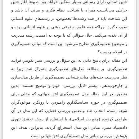
چنين تمدني داراي رسالتي بسيار سنگين خواهد بود. طبيعتاً آغاز چنين
حركتي مي‌بايست همراه با شناخت نظام فكري و مباني آن باشد و
اين شناخت بايد در همه رشته‌ها، بخصوص، در رشته‌هاي علوم انساني
صورت گيرد؛ چراكه همه علوم به نوعي مبتني بر علوم انساني بوده و
از آن تغذيه مي‌كنند. حال سؤالي كه با توجه به اهميت رشته مديريت
و موضوع تصميم‌گيري مطرح مي‌شود اين است كه مباني تصميم‌گيري
در اسلام چيست؟
اين مقاله براي پاسخ دادن به اين سؤال و بررسي سير تكويني فرايند
تصميم‌گيري، بر مطالعه مدل‌هاي تصميم‌گيري متمركز شد؛ زيرا به
نظر مي‌رسد، جنبه‌هاي ميان‌رشته‌ايي تصميم‌گيري از طريق مدل‌سازي
و ‌چارچوب‌دهي، بيشتر قابل بررسي، فهم و توضيح هستند. بدين
منظور، در اين مقاله مدل تصميم‌گيري افق جهاني، كه مدلي براي
تصميم‌گيري در حوزه سياستگذاري راهبردي با رويكرد موعودگراي
شيعه است، انتخاب شد و ضمن بررسي فضايي كه اين مدل در آن
طراحي گرديده (مديريت اسلامي)، با استفاده از روش تحقيق تئوري
داده‌بنياد متني، مباني اين مدل استخراج گرديد. بنابراين، هدف اين
پژوهش، بررسي مباني مدل تصميم‌گيري افق جهاني است.