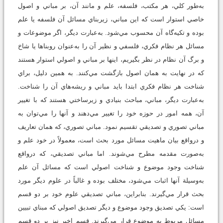
به‌طور كلي، هر مكتب، فلسفه، علم و مانند آن، بر مباني و اصول
خاصي استوار است كه اين مباني، زيربناي مسائل آن فلسفه يا علم
بوده و تكيه‌گاه آن محسوب مي‌شود. به‌عبارت ديگر، اگر موضوعات و
مسائل هر نظام فكري، فلسفي و نظير آن را به‌عنوان روبناها يا شاخ
و برگ آن نظام در نظر بگيريم، اينها بر مباني و اصولي استوار هستند
كه در نهايت به همان اصول بازگشت مي‌كنند. به همين دليل، براي
شناخت هر نظام فكري ابتدا بايد مباني و ريشه‌هاي آن را شناخت.
به‌عبارت ديگر، مباني، مباحث بنيادي و زيرساختي هستند كه با تغيير
آن، همه امور در حوزه خود را تغيير مي‌دهند و آنها را مي‌توان به
مباني تصوري و تصديقي تقسيم نمود. مباني تصوري، كه همان تعاريف
و درواقع بيان ماهيت مسائل مورد بحث است، معمولاً در خود علم و
به‌صورت مقدمه مطرح مي‌شوند. اما مباني تصديقي، كه درواقع
شناخت وجود موضوع و شناخت اصولي است كه مسائل آن علم
به‌وسيلة آنها اثبات مي‌شود، مختلف بوده و غالباً در علوم ديگر مورد
بحث قرار مي‌گيرند. بنابراين، مباني تصديقي علوم خود بر دو قسم
است: يكي تصديق وجود موضوع و ديگر تصديق اصولي كه مبناي تبيين
مسائل مربوط به موضوع قرار مي‌گيرند. قسم اخير نيز بر دو قسم