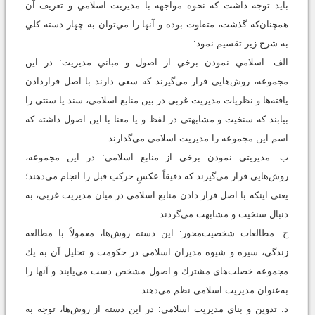
بايد توجه داشت كه نحوة مواجهه با مديريت اسلامي و تعريف آن
همچنان‌كه گذشت، متفاوت بوده و آنها را مي‌توان به چهار دسته كلي
به شرح زير تقسيم نمود:
الف. اسلامي نمودن برخي از اصول و مباني مديريت: در اين
مجموعه، روش‌هايي قرار مي‌گيرند كه سعي دارند با اصل قراردادن
يافته‌ها و نظريات مديريت غربي در بين منابع اسلامي، سند يا سنتي را
بيابند كه سنخيت و مشابهتي در لفظ و يا معنا با اين اصول داشته كه
اسم اين مجموعه را مديريت اسلامي مي‌گذارند.
ب. مديريتي نمودن برخي از منابع اسلامي: در اين مجموعه،
روش‌هايي قرار مي‌گيرند كه دقيقاً عكسِ حركتِ قبل را انجام مي‌دهند؛
يعني اينكه با اصل قرار دادن منابع اسلامي در ميان مديريت غربي، به
دنبال سنخيت و مشابهت مي‌گردند.
ج. مطالعات شخصيت‌محور: اين دسته روش‌ها، معمولاً با مطالعه
زندگي، سيره و شيوه مديران اسلامي در حكومت و تحليل آن به يك
مجموعه خصلت‌هاي مشترك و اصول مشخص دست مي‌يابند و آنها را
به‌عنوان مديريت اسلامي نظم مي‌دهند.
د. تدوين و بناي مديريت اسلامي: در اين دسته از روش‌ها، توجه به