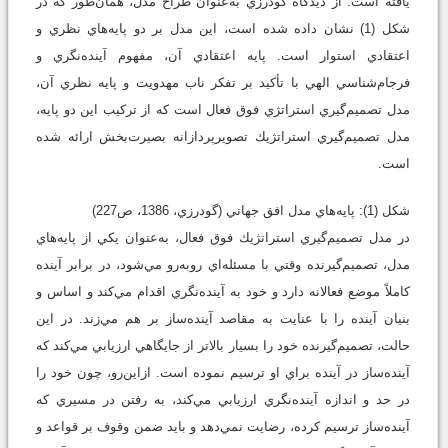
يافته است. از ديدگاه گودرزي به‌عنوان طراح مدل، همان‌طور كه در
شكل (1) نشان داده شده است، اين مدل بر دو پايه‌هاي نظري و
اعتقادي استوار است. پايه اعتقادي آن، مفهوم آينده‌نگري و
فرجام‌شناسي الهي با تأكيد بر تفكر ناب مهدويت و پايه نظري آن،
مدل تصميم‌گيري استرات‍‍ژي فوق فعال است كه از تركيب اين دو پايه،
مدل تصميم‌گيري استراتژيك تصويرپردازانه بصيرت‌بخش ارائه شده
است.
شكل (1): پايه‌هاي مدل افق جهاني (گودرزي، 1386، ص227)
در مدل تصميم‌گيري استراتژيك فوق فعال، به‌عنوان يكي از پايه‌هاي
مدل، تصميم‌گيرنده وقتي با مسئله‌اي روبه‌رو مي‌شود، در برابر آينده
كاملاً موضع فعالانه دارد و خود به آينده‌نگري اقدام مي‌كند و اساس و
بنيان آينده را با عنايت به مقاصد آينده‌ساز بر هم مي‌زند. در اين
حالت، تصميم‌گيرنده خود را بسيار بالاتر از جايگاهي ارزيابي مي‌كند كه
آينده‌ساز در آينده براي او ترسيم نموده است. از‌اين‌رو، چون خود را
در حد و اندازه آينده‌نگري ارزيابي مي‌كند، به رفتن در مسيري كه
آينده‌ساز ترسيم كرده، رضايت نمي‌دهد و بايد ضمن وقوف بر قواعد و