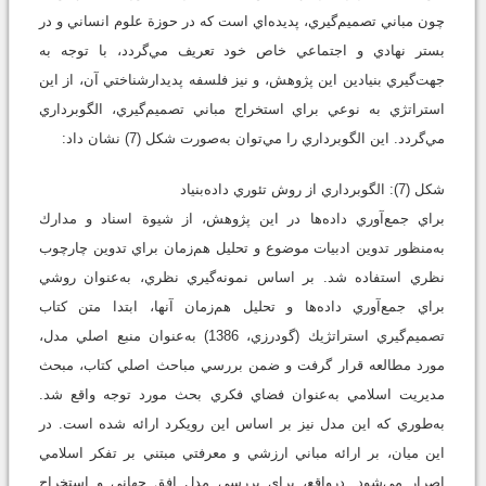
چون مباني تصميم‌گيري، پديده‌اي است كه در حوزة علوم انساني و در
بستر نهادي و اجتماعي خاص خود تعريف مي‌گردد، با توجه به
جهت‌گيري بنيادين اين پژوهش، و نيز فلسفه پديدارشناختي آن، از اين
استراتژي به نوعي براي استخراج مباني تصميم‌گيري، الگوبرداري
مي‌گردد. اين الگوبرداري را مي‌توان به‌صورت شكل (7) نشان داد:
شكل (7): الگوبرداري از روش تئوري داده‌بنياد
براي جمع‌آوري داده‌ها در اين پژوهش، از شيوة اسناد و مدارك
به‌منظور تدوين ادبيات موضوع و تحليل هم‌زمان براي تدوين چارچوب
نظري استفاده شد. بر اساس نمونه‌گيري نظري، به‌عنوان روشي
براي جمع‌آوري داده‌ها و تحليل هم‌زمان آنها، ابتدا متن كتاب
تصميم‌گيري استراتژيك (گودرزي، 1386) به‌عنوان منبع اصلي مدل،
مورد مطالعه قرار گرفت و ضمن بررسي مباحث اصلي كتاب، مبحث
مديريت اسلامي به‌عنوان فضاي فكري بحث مورد توجه واقع شد.
به‌طوري ‌كه اين مدل نيز بر اساس اين رويكرد ارائه شده است. در
اين ميان، بر ارائه مباني ارزشي و معرفتي مبتني بر تفكر اسلامي
اصرار مي‌شود. درواقع، براي بررسي مدل افق جهاني و استخراج