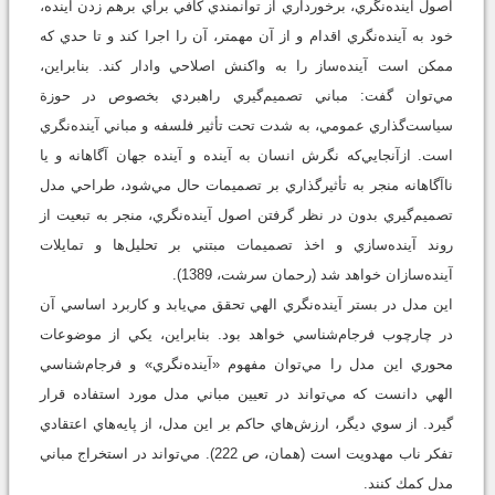
اصول آينده‌نگري، برخورداري از توانمندي كافي براي برهم زدن آينده،
خود به آينده‌نگري اقدام و از آن مهمتر، آن را اجرا كند و تا حدي كه
ممكن است آينده‌ساز را به واكنش اصلاحي وادار كند. بنابراين،
مي‌توان گفت:‌ مباني تصميم‌گيري راهبردي بخصوص در حوزة
سياست‌گذاري عمومي، به شدت تحت تأثير فلسفه و مباني آينده‌نگري
است. ازآنجايي‌كه نگرش انسان به آينده و آينده جهان آگاهانه و يا
ناآگاهانه منجر به تأثيرگذاري بر تصميمات حال مي‌شود، طراحي مدل
تصميم‌گيري بدون در نظر گرفتن اصول آينده‌نگري، منجر به تبعيت از
روند آينده‌سازي و اخذ تصميمات مبتني بر تحليل‌ها و تمايلات
آينده‌سازان خواهد شد (رحمان سرشت، 1389).
اين مدل در بستر آينده‌‌نگري الهي تحقق مي‌يابد و كاربرد اساسي آن
در چارچوب فرجام‌شناسي خواهد بود. بنابراين، يكي از موضوعات
محوري اين مدل را مي‌توان مفهوم «آينده‌نگري» و فرجام‌شناسي
الهي دانست كه مي‌تواند در تعيين مباني مدل مورد استفاده قرار
گيرد. از سوي ديگر، ارزش‌هاي حاكم بر اين مدل، از پايه‌هاي اعتقادي
تفكر ناب مهدويت است (همان، ص 222). مي‌تواند در استخراج مباني
مدل كمك كنند.