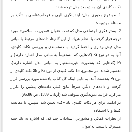
نكات كليدي آن، به دو بعد مدل توجه شد:
1. موضوع محوري مدل؛ آينده‌نگري الهي و فرجام‌شناسي با تأكيد بر
مسئلة مهدويت؛
2. بستر فكري اجتماعي مدل كه تحت عنوان «مديريت اسلامي» مورد
توجه قرار گرفت.با انجام هريك از اين گام‌ها، داده‌هاي مرتبط با مباني
مدل فيش‌برداري و احصا گرديد. با دسته‌بندي و بررسي نكات كليدي،
آنها به دو نوع Ki (كدهايي كه مستقيماً به مباني مدل اشاره دارند) و
Pi (كدهايي كه به‌صورت غيرمستقيم به مباني مدل اشاره دارند)،
تقسيم شدند. در مجموع، 15 نكته كليدي از نوع Ki و 35 نكته كليدي از
نوع Pi به‌دست آمد. به دليل اينكه كل كتاب يادشده مورد بررسي قرار
گرفت و داده‌هاي ديگر، صرفاً نتايج قبلي داده‌هاي پيشين را تكرار
مي‌كرد، فرايند نمونه‌گيري متوقف شد (آريان، 1389، ص 86ـ95).
در ادامه، براي هر نكات كليدي، يك «كد» تعيين شد. سپس، با مقايسه
كدها و با استفاده
از نظرات كمكي و مشورتي استادان، چند كد، كه اشاره به يك جنبه
مشترك داشتند، به‌عنوان