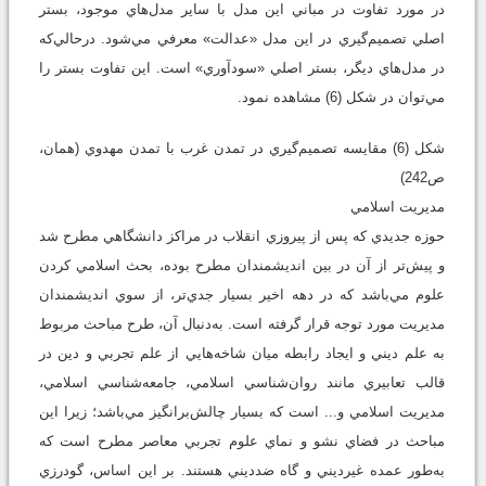
در مورد تفاوت در مباني اين مدل با ساير مدل‌هاي موجود، بستر
اصلي تصميم‌گيري در اين مدل «عدالت» معرفي مي‌شود. درحالي‌كه
در مدل‌هاي ديگر، بستر اصلي «سودآوري» است. اين تفاوت بستر را
مي‌توان در شكل (6) مشاهده نمود.
شكل (6) مقايسه تصميم‌گيري در تمدن غرب با تمدن مهدوي (همان،
ص242)
مديريت اسلامي
حوزه جديدي كه پس از پيروزي انقلاب در مراكز دانشگاهي مطرح شد
و پيش‌تر از آن در بين انديشمندان مطرح بوده، بحث اسلامي كردن
علوم مي‌باشد كه در دهه اخير بسيار جدي‌تر، از سوي انديشمندان
مديريت مورد توجه قرار گرفته است. به‌دنبال آن، طرح مباحث مربوط
به علم ديني و ايجاد رابطه ميان شاخه‌هايي از علم تجربي و دين در
قالب تعابيري مانند روان‌شناسي اسلامي، جامعه‌شناسي اسلامي،
مديريت اسلامي و... است كه بسيار چالش‌برانگيز مي‌باشد؛ زيرا اين
مباحث در فضاي نشو و نماي علوم تجربي معاصر مطرح است كه
به‌طور عمده غيرديني و گاه ضدديني هستند. بر اين اساس، گودرزي