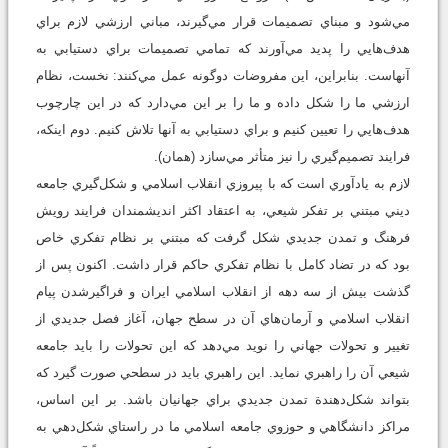
مي‌شود و مبناي تصميمات قرار مي‌گيرند، مباني ارزشي لازم براي
هدف‌هايي را پديد مي‌آورند كه تمامي تصميمات براي دستيابي به
آنهاست. بنابراين، اين مفروضات دوگونه عمل مي‌كنند: نخست، نظام
ارزشي ما را شكل داده و ما را بر اين مي‌دارد كه در اين چارچوب
هدف‌هايي را تعيين كنيم و براي دستيابي به آنها تلاش كنيم. دوم اينكه،
فرايند تصميم‌گيري را نيز متأثر مي‌سازد (همان).
لازم به ياد‌آوري است كه با پيروزي انقلاب اسلامي و شكل‌گيري جامعه
ديني مبتني بر تفكر شيعي، به اعتقاد اكثر انديشمندان فرايند رويش
فرهنگ و تمدن جديدي شكل گرفت كه مبتني بر نظام تفكري خاص
بود كه در تضاد كامل با نظام تفكري حاكم قرار داشت. اكنون پس از
گذشت بيش از سه دهه از انقلاب اسلامي ايران و فراگيرشدن پيام
انقلاب اسلامي و آرمان‌هاي آن در سطح جهان، آغاز فصل جديدي از
تغيير و تحولات جهاني را نويد مي‌دهد كه اين تحولات را بايد جامعه
شيعي آن‌ را راهبري نمايد. اين راهبري بايد در سطحي صورت گيرد كه
بتواند شكل‌دهندة تمدن جديدي براي جهانيان باشد. بر اين اساس،
مراكز دانشگاهي و حوزوي جامعه اسلامي ما در راستاي شكل‌دهي به