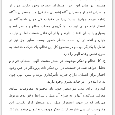
هستند. در ميان اين اجزا، منتظران حضرت وجود دارند. مراد از
منتظران اعم از منتظران آگاه (شيعيان حقيقي) و يا منتظران ناآگاه
(عامه مردم جهان) است؛ زيرا در حقيقت كل جهان ناخودآگاه در
انتظار قيام جهاني اوست. اما گروهي معتقد، مطلع و منتظر آنند و
بسياري يا به آن اعتقاد ندارند و يا از آن غافل هستند، اما در نهايت،
جهان و آنچه در آن است، منتظر حضور اوست. ساير اجزا نيز در
تعامل با يكديگر بوده و در مجموع كل اين نظام، يك حركت هدفمند به
سوي تحقق وعده الهي را دارد.
ج. كل نظام و تفكر مهدويت در بستر مشيت الهي انسجام، قوام و
تحليل خواهد شد. در حقيقت، در اين تفكر ذات پروردگار در عين وجود
اختيار براي انسان، داراي قدرت تأثيرگذاري بوده و سنن الهي چون
بداء، ابتلاء و... در حيات بشري وجود دارند.
گودرزي براي مدل موردنظر خود، يك مجموعه مفروضات بنيادي
معرفي مي‌كند و آنها را به طراح آن مدل يا شرايط و قواعدي مربوط
مي‌داند كه در جهت استقرار مدل، بايد مدنظر قرار بگيرند. اين
مفروضات اساسي عبارتند از: 1. تفكر مهدويت به‌عنوان چشم‌انداز؛ 2.