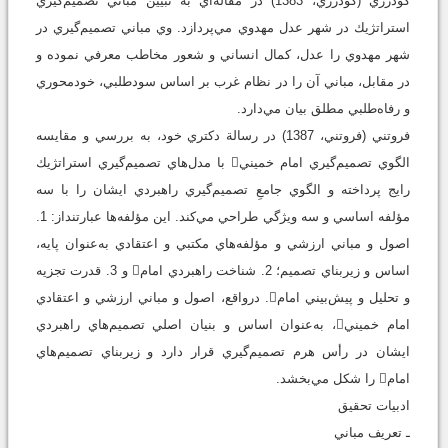
گودرزي (گودرزي، 1383) در مقاله‌اي به تبيين مباني تصميم‌گيري
استراتژيك در شهر عدل مهدوي مي‌پردازد. وي مباني تصميم‌گيري در
شهر مهدوي را عدل، كمال انساني و شعور مخاطب معرفي نموده و
در مقابل، مباني آن را در نظام غرب بر اساس سودطلبي، خودمحوري
و رفاه‌‌طلبي مطلق بيان مي‌دارد.
فروتني (فروتني، 1387) در رسالة دكتري خود، به بررسي و مقايسه
الگوي تصميم‌گيري امام خميني با مدل‌هاي تصميم‌گيري استراتژيك
رايج پرداخته و الگوي جامعِ تصميم‌‌گيري راهبردي ايشان را با سه
مؤلفه اساسي و سه ويژگي طراحي مي‌كند. اين مؤلفه‌ها عبارتنداز: 1.
اصول و مباني ارزشي و مؤلفه‌هاي مكتبي و اعتقادي به‌عنوان پايه،
اساس و زيربناي تصميم؛ 2. شناخت راهبردي امام و 3. قدرت تجزيه
و تحليل و پيش‌بيني امام. درواقع، اصول و مباني ارزشي و اعتقادي
امام خميني، به‌عنوان اساس و بنيان اصلي تصميم‌هاي راهبردي
ايشان در رأس هرم تصميم‌گيري قرار دارد و زيربناي تصميم‌هاي
امام را شكل مي‌بخشد.
ادبيات تحقيق
ـ تعريف مباني