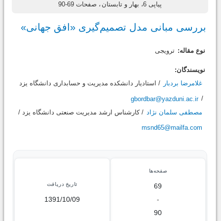
پیاپی 6، بهار و تابستان
، صفحات 69-90
بررسی مبانی مدل تصمیم‌گیری «افق جهانی»
نوع مقاله:
ترویجی
نویسندگان:
غلامرضا بردبار
/ استادیار دانشکده مدیریت و حسابداری دانشگاه یزد
gbordbar@yazduni.ac.ir
/
مصطفی سلمان نژاد
/ کارشناس ارشد مدیریت صنعتی دانشگاه یزد /
msnd65@mailfa.com
صفحه‌ها
تاریخ دریافت
69
1391/10/09
-
90