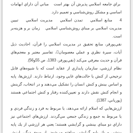
براي جامعه اسلامي پذيرش آن بهتر است مباني آن داراي ابهامات
اساسي و مشكل روش‌شناسي و تعميم دارد.
4 منابع اسلامي تمدن اسلامي مديريت اسلامي تبيين
مديريت اسلامي بر مبناي روش‌شناسي اسلامي زمان بر و هزينه‌بر
است.
نقي‌پورفر، منابع تحقيق در مديريت اسلامي را قرآن، احاديث ذيل
آيات، سيرة نظري و عملي معصومان، تفاسير معتبر و معجم‌هاي
قرآن و حديث معرفي مي‌كند (نقي‌پورفر، 1383، ص 55و56).
نظام ارزشي، سازمان پايداري از عقايد است كه با شيوه‌هاي قابل
ترجيحي از كنش يا حالت‌هاي غايي وجود، ارتباط دارند. ارزش‌ها، پايه
و اساس بينش و كنش انسان را تشكيل مي‌دهند و در انتخاب، گزينش
و انجام كنش نقش دارند و تعيين‌كننده رفتار و كنش اجتماعي هستند
(پورياني، 1387).
ارزش‌هايي كه اسلام ارائه مي‌دهد، يا مربوط به فرد و زندگي فردي و
يا مربوط به جمع و زندگي جمعي مي‌گردند. ارزش‌هاي اجتماعي نيز
داراي دو مبناي بينشي و گرايشي هستند؛ يعني هر ارزشي از يك پايه
بينشي و يك پايه گرايشي ساخته مي‌شود. از سوي ديگر، ارزش