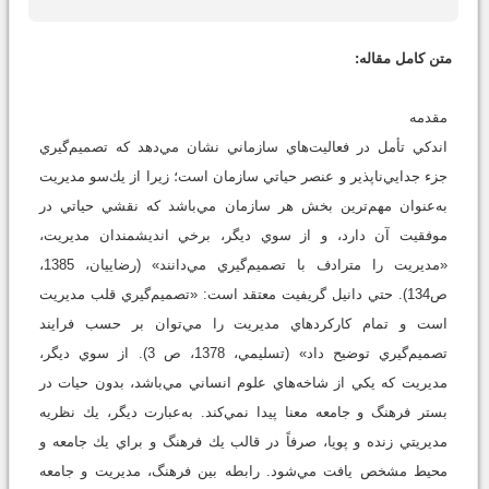
متن کامل مقاله:
مقدمه
اندكي تأمل در فعاليت‌‌هاي سازماني نشان مي‌دهد كه تصميم‌گيري
جزء جدايي‌ناپذير و عنصر حياتي سازمان است؛ زيرا از يك‌سو مديريت
به‌عنوان مهم‌ترين بخش هر سازمان مي‌باشد كه نقشي حياتي در
موفقيت آن دارد، و از سوي ديگر، برخي انديشمندان مديريت،
«مديريت را مترادف با تصميم‌گيري مي‌دانند» (رضاييان، 1385،
ص134). حتي دانيل گريفيت معتقد است: «تصميم‌گيري قلب مديريت
است و تمام كاركردهاي مديريت را مي‌توان بر حسب فرايند
تصميم‌گيري توضيح داد» (تسليمي، 1378، ص 3). از سوي ديگر،
مديريت كه يكي از شاخه‌هاي علوم انساني مي‌باشد، بدون حيات در
بستر فرهنگ و جامعه معنا پيدا نمي‌كند. به‌عبارت ديگر، يك نظريه
مديريتي زنده و پويا، صرفاً در قالب يك فرهنگ و براي يك جامعه و
محيط مشخص يافت مي‌شود. رابطه بين فرهنگ، مديريت و جامعه