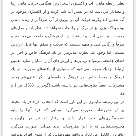
نظير رابطه ماهي، آب و اكسيژن است؛ زيرا هنگامي حركت ماهي زيبا
و معنادار مي‌باشد كه در بستر آب شنا كرده و از اكسيژن موجود در
آب تنفس كند وگرنه حركت آن در بيرون از آب صرفاً براي زنده ماندن
بوده و اكسيژن نيز از مرگ او را نجات نخواهد داد. نظريات و مدل‌هاي
مديريت نيز بدون اجرا و استقرار در يك فرهنگ و جامعه، بي‌معنا بود و
صرفاً واژگاني كلي و مبهم هستند كه صحت و سقم آنها قابل ارزيابي
نيست. اما وجود يك نظريه مديريتي در يك فرهنگ خاص و اجرا در
فضاي جامعه، مي‌تواند زيبايي‌ها و ارزش‌هاي آن را نمايان سازد. همين
ارتباط نزديك موجب مي‌شود كه بسياري از يافته‌هاي مديريت در يك
فرهنگ و محيط خاص، در فرهنگ و جامعه‌اي ديگر، علي‌رغم وجود
مشتركات، بعضاً تفاوت‌هايي نيز داشته باشند (گودرزي، 1383، ص 1 و
2).
در اين زمينه، سايمون بر اين باور است كه انتخاب افراد در يك محيط
پر از مفروضات صورت مي‌گيرد. مبنايي كه فرد آنها را پايه
تصميم‌گيري‌هاي خود قرار داده و رفتار او نيز در چارچوب
محدوديت‌هايي كه با اين مفروضات پديد مي‌آيد، صورت مي‌گيرد
(باقريان، 1380، ص 63). درواقع، مفروضاتي كه از سوي افراد پذيرفته