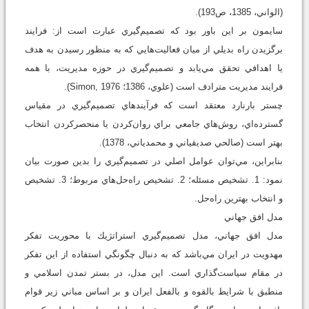
(الواني، 1385، ص193).
سايمون بر اين باور بود كه تصميم‌گيري عبارت است از: فرايند
برگزيدن راه بديلي از ميان فعاليت‌هايي كه به منظور رسيدن به هدف
يا اهدافي تحقق مي‌يابد و تصميم‌گيري در حوزه مديريت، با همه
فرايند مديريت مترادف است (علوي، 1386؛ Simon, 1976).
چستر بارنارد معتقد است كه فرآيندهاي تصميم‌گيري در مقياس
گسترده‌اي، روش‌هاي جامعي براي روان‌كردن يا منحصركردن انتخاب
بهتر است (صالحي صديقياني و محمدياني، 1378).
بنابراين، مي‌توان عوامل اصلي در تصميم‌گيري را بدين صورت بيان
نمود: 1. تشخيص مسئله؛ 2. تشخيص راه‌حل‌هاي مربوط؛ 3. تشخيص
و انتخاب بهترين راه‌حل.
مدل افق جهاني
مدل افق جهاني، مدل تصميم‌گيري استراتژيك با محوريت تفكر
مهدويت در ايران مي‌باشد كه به دنبال چگونگي استفاده از اين تفكر
در مقام سياست‌گذاري است. اين مدل، در بستر تمدن اسلامي و
منطبق با شرايط بالقوه و بالفعل ايران و بر اساس مباني زير قوام