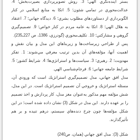
بستر آينده‌نگري الهي؛ 3. روش تصويرپردازي بصيرت‌بخش؛ 4.
عدالت‌محوري در تمامي شئون؛ 5. اتكا به منابع اسلامي در كنار
الگوبرداري از دستاوردهاي مطلوب بشري؛ 6. ديدگاه جهاني؛ 7. اعتقاد
به هلال الهي؛ 8. اتكا به عامه مردم در كنار خواص؛ 9. تصميم‌گيري
گروهي و مشاركتي؛ 10. تكليف‌محوري (گودرزي، 1386، ص 227ـ235).
پس از طراحي زيرساخت‌ها و زيربناهاي اين مدل و بيان نقش و
اهميت آنها، مؤلفه‌هاي آن بدين ترتيب معرفي مي‌شوند: 1. تفكر
مهدويت؛ 2. رهبري؛ 3. سياست‌ها و استراتژي‌ها؛ 4. شرايط كشور؛ 5.
شرايط جامعه جهاني؛ 6. فرجام‌شناسي الهي.
مدل افق جهاني، مدل تصميم‌گيري استراتژيك است كه ورودي آن،
مسئله استراتژيك و خروجي آن تصميم استراتژيك است. در اين مدل،
شش مؤلفه مهم مذكور به‌عنوان مغز مدل، كار پردازش و اخذ تصميم
را بر عهده دارند. اين مدل در شكل (3) نشان داده شده است؛ در اين
شكل مؤلفه‌ها چون چرخ دنده‌هاي سيستم، درهم تنيده و بر هم
تأثيرگذارند.
شكل (3): مدل افق جهاني (همان، ص240)