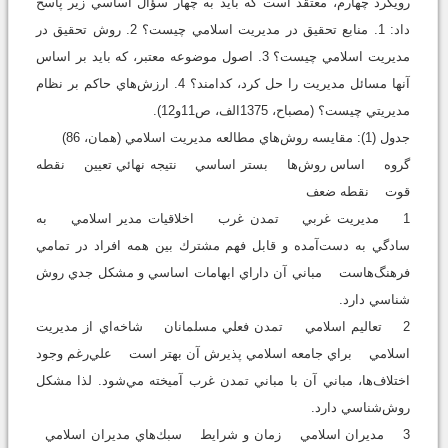
رويكرد چهارم، معتقد است كه بايد به چهار سؤال اساسي زير پاسخ
داد: 1. منابع تحقيق در مديريت اسلامي چيست؟ 2. روش تحقيق در
مديريت اسلامي چيست؟ 3. اصول موضوعه معتبر، كه بايد بر اساس
آنها مسائل مديريت را حل كرد، كدامند؟ 4. ارزش‌هاي حاكم بر نظام
مديريتي چيست؟ (مصباح، 1375الف، ص11و12).
جدول (1): مقايسه روش‌هاي مطالعه مديريت اسلامي (همان، 86)
گروه اساس روش‌ها بستر اساسي نتيجه نهائي تعيين نقطه
قوت نقطه ضعف
1 مديريت غربي تمدن غرب اخلاقيات مدير اسلامي به
سادگي به دست‌آمده و قابل فهم مشترك بين همه افراد در تمامي
فرهنگ‌هاست مباني آن داراي ابهامات اساسي و مشكل جدي روش
شناسي دارد.
2 تعاليم اسلامي تمدن فعلي مسلمانان شاخه‌اي از مديريت
اسلامي براي جامعه اسلامي پذيرش آن بهتر است علي‌رغم وجود
اختلاف‌‌ها، مباني آن با مباني تمدن غرب آميخته مي‌شود. لذا مشكل
روش‌شناسي دارد.
3 مديران اسلامي زمان و شرايط سبك‌هاي مديران اسلامي