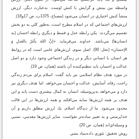
واسطه بين بينش و گرايش با كنش اوست. به‌عبارت ديگر، ارزش
منشأ كنش اختياري در انسان مي‌شود (مصباح، 1375ب، ص 17و18).
ارزش‌هاي اجتماعي كه در اسلام مطرح است، به‌طور كلي به دو بخش
تقسيم مي‌گردند: يكي رابطه عدل و قسط و ديگري رابطه احسان (به
انسان‌ها) مي‌باشد. خداوند مي‌فرمايد: «إنَّ اللهَ يأمُرُ بالعَدلِ وَ
الإحسانِ» (نحل: 90). اصل سوم، ارزش‌‌هاي عامي است كه در روابط
هر انسان با انساني ديگر و در زندگي اجتماعي وجود دارد و دو اصل
عدالت و احسان بايد تنظيم‌كننده آن باشند (همان، ص 19).
در مورد هدف نظام اسلامي نيز بايد گفت: اسلام براي مردم زندگي
راحت، رفاه، آسايش، عدالت و احسان مي‌خواهد. اما هدف ديگري نيز
دارد و مي‌خواهد بدين‌وسيله، انسان به كمال بيشتري دست يابد و اين
هدف بر همه ارزش‌ها سايه مي‌افكند و همه ارزش‌ها در اين قالب
محدود مي‌شود. ما از ديدگاه اسلام، يك ارزش مطلق داريم و آن
خداپرستي و به تعبير ساده‌تر تقواست. ساير ارزش‌ها مقدمي، نسبي
و وسيله‌اي‌اند (همان، ص 20).
روش تحقيق: تئوري داده‌‌بنياد متني