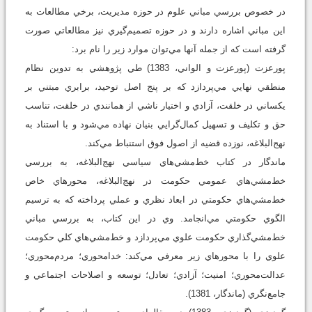
در خصوص بررسي مباني علوم در حوزه مديريت، برخي مطالعات به
اين مباني اشاره دارند و در حوزه تصميم‌گيري نيز مطالعاتي صورت
گرفته است كه از جمله آنها مي‌توان موارد زير را نام برد:
پورعزت (پورعزت و الواني، 1383) طي پژوهشي به تدوين نظام
منطقي نهايي مي‌پردازد كه بر پنج اصل توحيد، برابري مبتني بر
يكساني در خلقت، آزادي و اختيار ناشي از همانندي در خلقت، تناسب
حق و تكليف و تسهيل كمال‌گرايي بنيان نهاده مي‌شود و با استناد به
نهج‌البلاغه، نوزده قضيه از اصول فوق استنباط مي‌كند.
ماندگار در كتاب خط‌مشي‌هاي سياسي نهج‌البلاغه، به بررسي
خط‌مشي‌هاي عمومي حكومت در نهج‌البلاغه، محورهاي خاص
خط‌مشي‌هاي حكومتي در ابعاد نظري و عملي پرداخته كه به ترسيم
الگوي حكومتي مي‌انجامد. وي در اين كتاب، به بررسي مباني
خط‌مشي‌گذاري حكومت علوي مي‌پردازد و خط‌مشي‌هاي كلي حكومت
علوي را با محور‌هاي زير معرفي مي‌كند: خدامحوري؛ مردم‌محوري؛
عدالت‌محوري؛ امنيت؛ آزادي؛ تعادل؛ توسعه و اصلاحات اجتماعي و
جامع‌نگري (ماندگار، 1381).