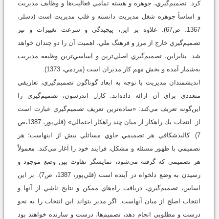
كرد. تصميم‌گيري، جوهره و هسته تمامي فعاليت‌ها و وظايف مديريت
و اساساً جوهره شغل مديريت دانسته و قلب مديريت است (دسلر،
1367، ص67). علاوه بر اين، پيچيدگي و سرعت تغييرات و نيز
تصميم‌گيري خارج از مرز و فرهنگ ملي، اهميت آن را دو چندان خواهد
شد. بنابراين، تصميم‌‌گيري اصلي‌ترين و اساسي‌ترين وظيفه مديريت
به‌شمار آمده و بخش مهم كار مديران است (مردمي، 1373).
انديشمندان مديريت با توجه به ابعاد گوناگون تصميم‌گيري، تعاريفي
متعددي براي آن ارائه داده‌اند. كارل اندرسون، تصميم‌گيري را
اين‌گونه تعريف مي‌كند: «ساده‌ترين تعريف تصميم‌‌گيري عبارت است
از: انتخاب يك راهكار از ميان چند راهكار احتمالي» (قلي‌پور، 1387،‌ص
7). كالبدشكافي هر تصميمي حاوي مسائلي بيش از اينهاست؛ هر
تصميمي با ظهور مسئله و مشكل، فرايند خود را آغاز مي‌كند. معمولاً
هر تصميمي كه گرفته مي‌‌شود، نمايشگر تفاوت بين وضع موجود و
رسيدن به وضع دلخواه در آينده است (قلي‌پور، 1387، ص7). بر اين
اساس، تصميم‌گيري، دريافت راه‌هاي ممكن و نتايج ناشي از آنها و
انتخاب اصلح از ميان آنهاست. اگر مدير بتواند اين انتخاب را به نحو
درست و مطلوبي انجام دهد، تصميم‌ها، درست و سازنده خواهند بود