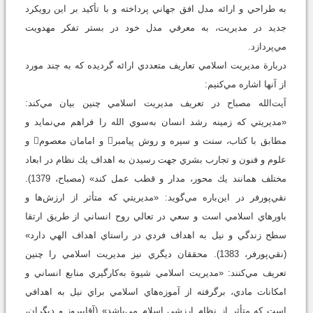
به طراحي و ارائه مدل افق جهاني پرداخته و با تأكيد بر اين رويكرد
جديد در مديريت، به معرفي مدل خود در بستر تفكر مهدويت
مي‌پردازد.
دربارة مديريت اسلامي تعاريف متعددي ارائه گرديده كه به چند مورد
از آنها اشاره مي‌كنيم:
آيت‌الله مصباح در تعريف مديريت اسلامي چنين بيان مي‌‌كند:
«مديريتي كه زمينه رشد انسان به‌سوي الله را فراهم مي‌نمايد و
مطابق با كتاب، سنت و سيره و روش پيامبر و امامان معصوم و
علوم و فنون و تجارب بشري جهت رسيدن به اهداف يك نظام در ابعاد
مختلف همانند يك محور، مدار و قطب عمل كند» (مصباح، 1379).
نقي‌پورفر در اين‌باره مي‌گويد: «مديريتي كه متأثر از ارزش‌ها و
باورهاي اسلامي است و سعي در تعالي روح انساني از طريق ارتقا
سطح زندگي و نيل به اهداف فردي در راستاي اهداف الهي دارد»
(نقي‌پورفر، 1383). محققان ديگري نيز مديريت اسلامي را چنين
تعريف مي‌كنند: «مديريت اسلامي شيوة به‌كارگيري منابع انساني و
امكانات مادي، برگرفته از آموزه‌هاي اسلامي براي نيل به اهدافي
است كه متأثر از نظام ارزشي اسلام مي‌باشد» (آقاپيروز و ديگران،