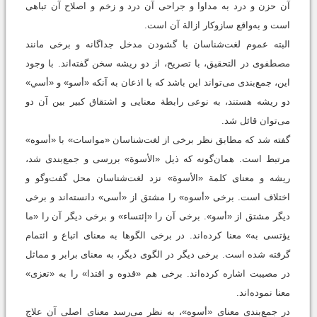
آن حزن و درد به مداوا و جراحی آن درد و زخم و اصلاح آن تباهی
است و به‌واقع سازوکار ازالة آن است.
البته عموم لغت‌شناسان با گشودن مدخل جداگانه و برخی مانند
مصطفوی در التحقیق، با تصریح، از دو ریشه سخن گفته‌اند. با وجود
این، جمع‌بندی می‌تواند این باشد که با اذعان به آنکه «أسو» و «أسي»
دو ریشه هستند، به نوعی رابطة معنایی و اشتقاق کبیر بین آن دو
می‌توان قائل شد.
گفته شد که مطابق نظر برخی از لغت‌شناسان «مواسات» با «أسوه»
مرتبط است. همان‌گونه که ذیل «الأسوة» بررسی و جمع‌بندی شد،
ریشه و معنای کلمة «الأسوة» نزد لغت‌شناسان محل گفت‌وگو و
اختلاف است. برخی «أسوه» را مشتق از «أسی» دانسته‌اند و برخی
دیگر مشتق از «أسو». برخی آن را «إئتساء» و برخی دیگر آن را «ما
یؤتسی به» معنا کرده‌اند. در برخی الگوها به معنای اتباع و ائتمام
گرفته شده است. برخی دیگر در الگوی دیگر، به معنای برابر و مماثل
در مصیبت اشاره کرده‌اند. برخی هم «قدوه و اقتدا» را به «تعزی»
معنا نموده‌اند.
در جمع‌بندی معنای «أسوه»، به نظر می‌رسد معنای اصلی آن علاج