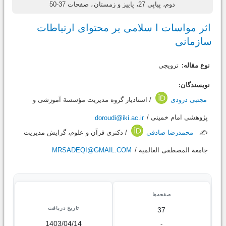
دوم، پیاپی 27، پاییز و زمستان
، صفحات 37-50
اثر مواسات ا سلامی بر محتوای ارتباطات
سازمانی
نوع مقاله:
ترویجی
نویسندگان:
مجتبی درودی
/ استادیار گروه مدیریت مؤسسة آموزشی و
پژوهشی امام خمینی /
doroudi@iki.ac.ir
✍️
محمدرضا صادقی
/ دکتری قرآن و علوم، گرایش مدیریت
جامعة المصطفی العالمیة /
MRSADEQI@GMAIL.COM
صفحه‌ها
تاریخ دریافت
37
1403/04/14
-