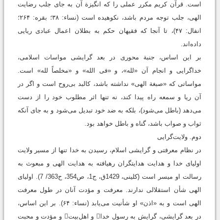
است. قرآن کریم مکرر عملی را که انگیزة آن به جای جلب رضایت
الهی، جلب توجه مردم باشد، نکوهیده است (نساء: ۳۸؛ بقره: ۲۶۴؛
انفال: ۴۷)، تا آنجا که فقیهان حکم به بطلان اعمال عبادی ریایی
داده‌اند.
بر این اساس، جنبة محوری در بعد گرایشی مواسات اسلامی،
خداگرایی و انجام آن «لله»، و «فی الله» و «مخلصاً لله» است.
مواساتی که «صبغة الهی» نداشته باشد، کالبد بی‌روح است و اگر در
آن ریا و سمعه راه پیدا کند، نه تنها اثر مطلوب خود را از دست
می‌دهد (باطل می‌شود)، بلکه به ضد خود تبدیل می‌شود و به جای آنکه
ثواب و صواب باشد، گناه و باطل خواهد بود.
دوم. ولايت‌گرايی
در نظام معرفتی و گرایشی اسلام، رسیدن به خدا تنها از مسیر ولایت
اولیای خدا و هدایت هدایتگران رهیافته به هدایت الهی و مبعوث به
رسالت او میسر است (کلینی، 1429ق، ج1، ص354، ح363/ 7). اولیای
الهی شأن استقلالی ندارند. معرفت و مؤدت آنان در طول معرفت
الهی است و به «اذن» ‌او شأنیت می‌یابد (نساء: ۶۴). بر این اساس،
در بعد گرایشی، گرایش به رسول خدا و اهل‌بیت و مؤدت و محبت