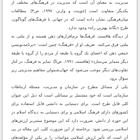
مدیریت به معنای آن است که مدیریت در فرهنگ‌های مختلف از
یکدیگر متفاوت است (جوینت و وارنر، ۱۹۹۷، ص‌۴). مطالعات
میان‌فرهنگی نشان داده است که در جهانی با فرهنگ‌های گوناگون،
طرح «یگانة بهترین راه» وجود ندارد.
از دیدگاه هافستد، فرهنگ‌ها نرم‌افزارهای ذهن هستند و از ملتی به
ملتی فرق می‌کنند. تعریف او از «فرهنگ» چنین است: «برنامه‌نويسي
جمعي ذهن كه اعضاي يك گروه يا طبقه از مردم را از گروه يا طبقة
ديگر متمايز مي‌سازد» ‏‏(هافستد، ۱۹۹۱، ص5). تمایز به فرهنگ، در کنار
تفاوت‌های دیگر موجب می‌شود که جهان‌شمولیِ مفاهیم مدیریتی زیر
سؤال برود.
یکی از مسائل مطرح در سازمان و مدیریت، مسئلة ارتباطات
سازمانی است که خود مشتمل بر مسائلی است که ذیل این عنوان
کلی قابل طرح است. برای دستیابی به دانشی قابل استفاده برای
کشورهای دارای فرهنگ اسلامی و برای دستیابی به دیدگاه اسلام در
این حوزه از دانش، ضرورت دارد که این موضوع مبتنی‌بر ارزش‌های
اسلامی بررسی شود. برخاسته از این ضرورت کلی، این مقاله در پی
آن است که تأثیر ارزش اسلامی مواسات را بر یکی از مؤلفه‌های