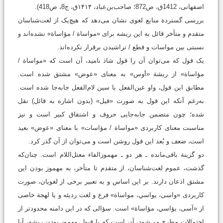
اصفهانى، 1412ق، ص872‬؛ ‫صاحب‌بن‌عباد، ۱۴۱۴ق، ج8، ص418).‬‬‬‬
بررسی گستردة منابع لغوی نشان می‌دهد که هیچ‌یک از لغت‌شناسان
متقدم و متأخر قائل به این ریشه برای «مواساة / مؤاساة» نشده‌اند و
نسبتی بین مواسات و قطع / تراشیدن برقرار نکرده‌اند.
یک قول که می‌توان آن را قول شاذ نامید، آن است که «مواساة /
مؤاساة» از ریشة «أوس» به معنای «عوض» مشتق شده است.
مطابق این قول، واو عین‌‌الفعل با سین لام‌‌الفعل جابه‌جا شده است.
به‌رغم آنکه این قول به صورت «قیل» (بدون اشاره به قائل) نقل
شده؛ چون متضمن جابه‌جایی حروف و اشتقاق کبیر است و نیز
مناسبت معنای کاربردی «مواساة / مؤاسات» با معنای «عوض» بعید
است، ضعف و بُعد این قول روشن است و می‌توان از آن گذر کرد.
دو گزینة باقی‌مانده ـ هر دو ـ مهموزالفاء معتل‌اللام است. چنان‌که
گذشت، عموم لغت‌شناسان، از متقدم تا متأخر، به مهموز بودن این
مشتق اذعان دارند. بر این اساس و به تعبیر برخی از لغویان، صورت
کاربردی «واسی، یواسي، مواساة» فرع و لغت ردیئه و یا لهجة خاصی
از «آسی، یؤاسي، مؤاساة» است. سؤالی که در این دامنه محدودتر از
احتمالات مطرح می‌شود، آن است که با قبول مهموز بودن ریشه، آیا