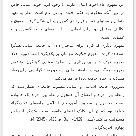
این مفهوم عام اخوت ایمانی دارند. با وجود این، اخوت ایمانی خاص
در عین آنکه محکوم به حکم اخوت ایمانی عام است،‌ نظر به تعهد
متقابل و محتوای عقد و قراردادی که بر پایة آن شکل گرفته، حقوق و
تکالیف متقابل دو برادر ایمانی به این معنای خاص گسترده‌تر و
عمیق‌تر است.
مفهوم دیگری که قرآن برای ساختار دادن به جامعة‌ ایمانی همگرا
استفاده کرده، مفهوم «ولایت مؤمنان بر یکدیگر» است (توبه: ۷۱).
مفهوم «ولایت» با برخورداری از سطوح معنایی گوناگون، متضمن
مفهوم «همگرایی» در جامعة ایمانی است و زمینة گرایشی برای رفتار
همدلانه در چنان جامعه‌ای را فراهم می‌کند.
بدین‌روی جامعة اسلامی و ایمانی مطلوب جامعه‌‌ای همگراست که
رابطة بین افراد و اعضای آن همچون رابطة بین افراد یک خانواده
است. محصول یا مطلوب آموزه‌های اسلامی جامعه‌ای «جمع‌گرا»
خواهد بود که در آن یکایک اعضای جامعه نسبت یکدیگر احساس
مسئولیت می‌کنند ‏(کلینی، 1429ق، ج3، ص425، ح2045/ 4).
چهارم. آخرت‌گرايی
در نظام گرایش‌های اسلامی، بیم و امید پاداش و مجازات اخروی