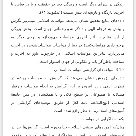
زندگی در سرای دیگر است و زندگی دنیا در حقیقت و یا در قیاس با
آخرت، بازیگاه و بازیچه‌ای بیش نیست (عنکبوت: ۶۴).
داده‌های منابع تحقیق نشان می‌دهد مواسات اسلامی مبتنی‌بر نگرش
و بینش به فرجام الهی و دادگرانه و رحمانی جهان است. بخش بزرگی
از این منابع به آثار اخروی مواسات می‌پردازد و برخی دیگر به
برخورداری مواسات‌کنندة در دنیا از مواسات مواسات‌شونده در آخرت
می‌پردازد. بنابراین مواسات اسلامی در چارچوب باور به آخرت و
شناخت باطن‌گرایانه و ملکوتی از جهان استوار است.
2ـ1ـ3. مؤلفه‌های گرايشی مواسات اسلامی
داده‌های پژوهش نشان می‌دهد که گرایش به مواسات ریشه در
فطرت آدمی دارد. افزون بر این، گرایش به انجام مواسات و رفتار
همدلانه با همنوعان در سطح کلان و با همکیشان در متن جامعة
اسلامی (نهج‌البلاغه، نامۀ 53) از طریق توصیه‌های گرایشی در
آموزه‌های اسلامی، مد نظر واقع شده است.
يکم. خداگرايی در مواسات
چنان‌که آموزه‌های بینشی اسلام «خدامحور» است، گرایش‌ها نیز در
آموزه‌های اسلامی بر اساس «خداگرایی» انتظام می‌یابد. مفهوم