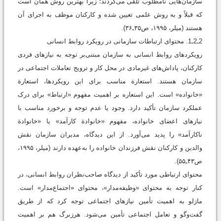
سازمان‌هایی نامطلوب تلقی می‌گردند؛ زیرا بهترین روش همان است
که قبلاً و به روش علمی تعیین شده و کارکنان موظف به اجرای آن
هستند (میلر، ۱۹۹۵، ص۳۵ـ۳۶).
2ـ2ـ1. محتوای ارتباطات سازمانی در رويکرد روابط انسانی
رویکردهای روابط انسانی به سازمان مبتنی‌بر توجه به نیازهای فردی
کارکنان، پاداش‌های غیرمادی در محل کار و ترویج تعاملات اجتماعی در
سازمان هستند. استعارة مناسب برای این رویکردها، استعارة
«خانواده» است. این استعاره بر اهمیت مفهوم «ارتباط» برای درک
عملکرد سازمان تأکید دارد. وجود یا عدم توجه و برخورد مناسب با
نیازهای اعضای خانواده، مفهوم «خانوادة کارآمد» یا «خانوادة
ناکارآمد» را پدید می‌آورد. از این دیدگاه، مدیران سازمان نقش
والدین و کارکنان نقش فرزندان خانواده را به‌عهده دارند (میلر، ۱۹۹۵،
ص۴۳ـ۵۵).
محتوای ارتباطی مورد تأکید از دیدگاه صاحب‌نظران روابط انسانی، در
کنار توجه به محتوای «وظیفه‌مدار»، محتوای «اجتماع‌مدار» است.
مازلو به اهمیت تأمین نیازهای اجتماعی توجه کرد که از طریق
گفت‌وگو و تعامل اجتماعی تأمین می‌شود. هرزبرگ هم بر اهمیت