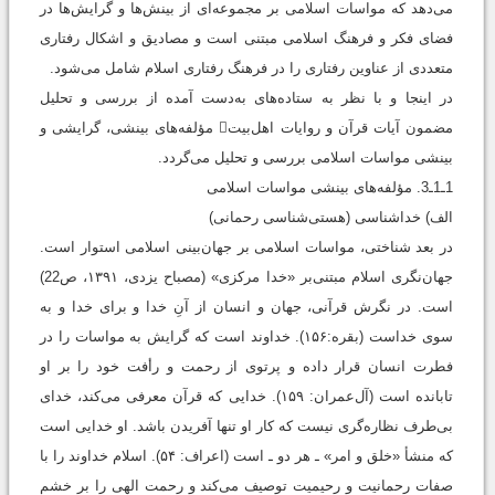
می‌دهد که مواسات اسلامی بر مجموعه‌ای از بینش‌ها و گرایش‌ها در
فضای فکر و فرهنگ اسلامی مبتنی است و مصادیق و اشکال رفتاری
متعددی از عناوین رفتاری را در فرهنگ رفتاری اسلام شامل می‌شود.
در اینجا و با نظر به ستاده‌های به‌دست آمده از بررسی و تحلیل
مضمون آیات قرآن و روایات اهل‌بیت مؤلفه‌های بینشی، گرایشی و
بینشی مواسات اسلامی بررسی و تحلیل می‌گردد.
1ـ1ـ3. مؤلفه‌های بينشی مواسات اسلامی
الف) خداشناسی (هستی‌شناسی رحمانی)
در بعد شناختی، مواسات اسلامی بر جهان‌بینی اسلامی استوار است.
جهان‌نگری اسلام مبتنی‌بر «خدا مرکزی» ‏(مصباح یزدی، ۱۳۹۱، ص‌22)
است. در نگرش قرآنی، جهان و انسان از آنِ خدا و برای خدا و به
سوی خداست (بقره:۱۵۶). خداوند است که گرایش به مواسات را در
فطرت انسان قرار داده و پرتوی از رحمت و رأفت خود را بر او
تابانده است (آل‌عمران: ۱۵۹). خدایی که قرآن معرفی می‌کند، خدای
بی‌طرف نظاره‌گری نیست که کار او تنها آفریدن باشد. او خدایی است
که منشأ «خلق و امر» ـ هر دو ـ است (اعراف: ۵۴). اسلام خداوند را با
صفات رحمانیت و رحیمیت توصیف می‌کند و رحمت الهی را بر خشم