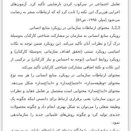
تعامل اجتماعی در سرکوب کردن نارضایتی تأکید کرد. آزمون‌های
اجرایی هزربرگ این نکته را ثابت کرد که که ارتباطات منجر به رضایت
می‌شود (میلر، ۱۹۹۵، ص۵۶).
3ـ2ـ1. محتوای ارتباطات سازمانی در رويکرد منابع انسانی
رویکرد منابع انسانی به سازمان بر مشارکت شناختی کارکنان به‌وسیلة
درک آرا و نظرات آنان تأکید می‌کند. این رویکرد ضمن توجه به نکات
اساسی رویکرد سنتی (تحقق اهداف سازمانی به‌وسیلة کارکنان) و
رویکرد روابط انسانی (توجه به احساس و نیاز کارکنان) بر ترکیبی از
این نکات و نکتة اضافی مشارکت شناختی کارکنان تأکید می‌کند.
محتوای ارتباطات سازمانی در رویکرد منابع انسانی را هر سه نوع
محتوای «وظیفه‌مدار»، «اجتماع‌مدار» و «ابداع‌مدار» شکل می‌دهد.
محتوای «ابداع‌مدار» محتوایی است مشتمل بر تعامل عقاید و نظرات
در درون سازمان؛ یعنی برقراری ارتباط برای دانستن اینکه چگونه یک
وظیفة شغلی را می‌توان به شکل بهتری انجام داد و چگونه محصولات
جدیدی تولید کرد و چگونه روش‌های علمیاتی جدید را سازماندهی
نمود.
رویکرد منابع انسانی با جایگاه ویژه‌ای که با اعطای پاداش به بهره‌وری