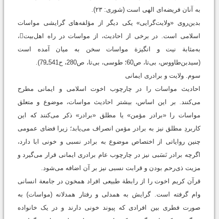
به آنان فریضه‌ای الهی است (شوری: ۲۳).
بدین‌روی «ولایت‌گرایی» یکی دیگر از مؤلفه‌های گرایشی مواسات
اسلامی است. در برخی از احادیث، از مواسات در راه اهل‌بیت،
به‌مثابة نیت و انگیزة مواسات سخن به میان آمده است
‏(سیدبن‌‌طاووس، بی‌تا، ص60؛ ‫طوسی، بی‌تا، ص280، ح541ـ79).‬‬‬‬‬‬‬
سوم. ولايت و برادری ايمانی
احادیث مواسات را در چارچوب اخوت اسلامی و ایمانی مطرح
می‌کنند. بر این اساس، بیشتر احادیث مواسات، موضوع و متعلق
مواسات را «برادر مؤمن» یا مطلق «برادر» ذکر می‌کنند که این
کاربردِ مطلق نیز به برادر مؤمن انصراف می‌یابد؛ زیرا فضای عمومی
چنین روایاتی از اختصاص موضوع به برادر نسبی و خونی ابا دارد،
اگرچه برادر نَسَبی نیز در چارچوب عام برادری ایمانی قرار می‌گیرد و
مزیت ذی‌رحم بودن و قرابت نسبی نیز بر آن اضافه می‌شود.
قرآن کریم اخوت را از رابطة طبیعی افراد همخون در جامعة انسانی
وام گرفته است. گرایش به همدلی و رفتار همدلانه (مواسات) به
صورت فطری بین افرادی که پیوند خونی دارند و در یک خانواده