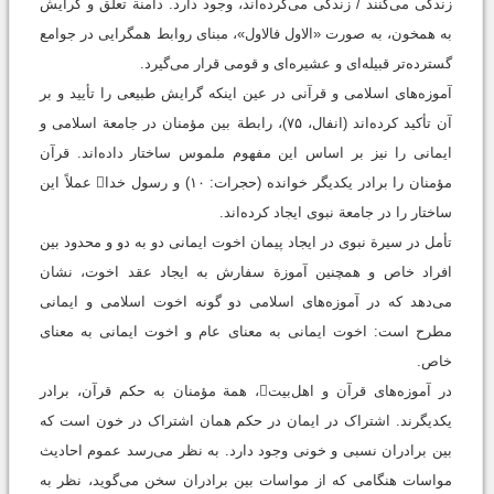
زندگی می‌کنند / زندگی می‌کرده‌اند، وجود دارد. دامنة تعلق و گرایش
به همخون، به صورت «الاول فالاول»، مبنای روابط همگرایی در جوامع
گسترده‌تر قبیله‌ای و عشیره‌ای و قومی قرار می‌گیرد.
آموزه‌های اسلامی و قرآنی در عین اینکه گرایش طبیعی را تأیید و بر
آن تأکید کرده‌اند (انفال، ۷۵)، رابطة بین مؤمنان در جامعة اسلامی و
ایمانی را نیز بر اساس این مفهوم ملموس ساختار داده‌اند. قرآن
مؤمنان را برادر یکدیگر خوانده (حجرات: ۱۰) و رسول خدا عملاً این
ساختار را در جامعة نبوی ایجاد کرده‌اند.
تأمل در سیرة نبوی در ایجاد پیمان اخوت ایمانی دو به دو و محدود بین
افراد خاص و همچنین آموزة سفارش به ایجاد عقد اخوت، نشان
می‌دهد که در آموزه‌های اسلامی دو گونه اخوت اسلامی و ایمانی
مطرح است: اخوت ایمانی به معنای عام و اخوت ایمانی به معنای
خاص.
در آموزه‌های قرآن و اهل‌بیت، همة مؤمنان به حکم قرآن، برادر
یکدیگرند. اشتراک در ایمان در حکم همان اشتراک در خون است که
بین برادران نسبی و خونی وجود دارد. به نظر می‌رسد عموم احادیث
مواسات هنگامی که از مواسات بین برادران سخن می‌گوید، نظر به