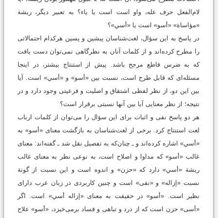
لام‌الفعل حرف عله، واو است است یا یاء؟ به تعبیر دیگر، ریشة
«مؤاساة» «أسو» است یا «أسي»؟
در پاسخ به این سؤال، لغت‌شناسان پیشین و پسین هرکدام احتمالاتی
را مطرح کرده‌اند و از کلمات آنان به نظرگاهی نمی‌توان دست یافت
که به ضرس قاطع مرجح باشد. پیش از استنتاج بیشتر، در اینجا
مسئله‌ای که قابل طرح است، نسبت بین «أسو» و «أسي» است. آیا
بین این دو، از نظر لفظی اشتقاق و اصلیت و فرعیتی وجود دارد و در
نتیجه؛ از نظر معنایی آیا بین آنها نسبتی برقرار است؟
هر دو پاسخ نفی و اثبات برای این سؤال را می‌توان از کلمات ارباب
لغت استنتاج کرد. برخی از لغت‌شناسان به بازگشت معنای «أسو» به
«أسي» اشاره کرده‌اند و ـ چنان‌که به تفصیل نقل شد ـ گفته‌اند: معنای
غالب «أسو» که مداوا و اصلاح است، به نوعی نظر به معنای غالب
ریشة «أسي» دارد که «حزن» و اندوه است و این نسبت از گونة
نسبت «إزاله» و «نفی» است و چنین کاربردی در زبان عرب دارای
نظیر است. «أسو» در حقیقت به معنای «إزاله أسي» است. اگر
«أسی» حزن است که از درد و تباهی و فساد بر‌می‌خیزد، «أسو» علاج