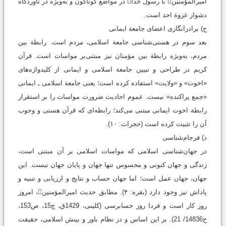
امیرالمؤمنین با رسول خدا در مواضع گوناگون و به‌ویژه در ناوردگاه
دشوار غزوة احد است.
ج) برادرانگاری اعضای جامعة ايمانی
بعد سوم در هستی‌شناسی جامعة اسلامی، مردم است. رابطة بین
مردم، به‌ویژه رابطة بین مؤمنان نیز مبتنی‌بر مواسات است. قرآن
کریم در طراحی و تبیین جامعة اسلامی و ایمانی از کلیدواژه‌های
«اخوت» و «ولایت» استفاده کرده است؛ یعنی جامعة اسلامی ـ ایمانی
«جمع پراکنده» نیست. عموم احادیث ضرورت مواسات را بر استقرار
رابطة اخوت ایمانی مبتنی می‌کند؛ رابطه‌ای که قرآن هستی و وجوب
آن را تثبیت کرده است (حجرات: ۱۰).
د) فرجام‌شناسی
در جهان‌شناسی اسلامی که مواسات اسلامی بر آن مبتنی است،
زندگی و جهان کنونی و محسوس تنها جهان و پایان جهان نیست. این
جهان، جهان عمل است؛ اما جهان حساب و نتایج و ارزیابی و تنبیه و
پاداش نیز وجود دارد (بقره: ۴). مطابق حدیث امیرالمؤمنین، امروز
روز کار است و فردا روز حسابرسی ‏(کلینی، 1429ق، ج15، ص153،
ح14836/ 21). بر این اساس و در نظام باور و بینش اسلامی، حقیقت