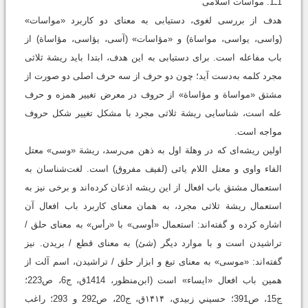
1ـ1. مواسات اسلامی
هدف از بررسی لغوی، دستیابی به معنای دو کاربرد «مواسات»
(واسی، یواسی، مواساة) و «مؤاسات» (آسی، یؤاسی، مؤاساة) از
باب مفاعله است. برای دستیابی به این هدف، ابتدا باید ریشة ثلاثی
مجرد کلمه به‌دست آید؛ چون دو حرف از سه حرف اصلی دو صورت از
مشتق «مواساة و مؤاساة» از حروف در معرض تغییر همزه و حرف
عله است، شناسایی ریشة ثلاثی مجرد با مشکل تغییر شکل حروف
مواجه است.
اولین ریشه‌ای که در وهلة اول به ذهن می‌رسد، ریشة «وسی» معتل
الفاء واوی و معتل اللام یائی (لفیف مفروق) است. لغت‌شناسان به
استعمال مشتق باب افعال از این ریشه اذعان کرده‌اند و برخی نیز به
استعمال ریشة ثلاثی مجرد، به همان معنای کاربرد باب افعال آن
اشاره کرده‌ و گفته‌اند: استعمال «أوسی» با «رأس» به معنای حلق /
تراشیدن است و با موارد دیگر (شئ) به معنای قطع / بریدن. نیز
گفته‌اند: «موسی» به معنای تیغ و ابزار حلق / تراشیدن، اسم آلت از
همین باب افعال «ایساء» است ‏(ابن‌منظور، 1414ق، ج6، ص223‬؛
‫ج15، ص391‬؛ ‫حسيني زبيدي‏، ۱۴۱۴ق، ج20، ص292 و 293‬؛ ‫راغب