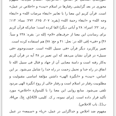
محوری در بعد گرایشی رفتارها در اسلام «نیت» و «اخلاص در عمل»
است. قرآن کریم این معنا را با تعابیر «ابتغاء مرضات الله» و «ابتغاء
وجه الله» و «ابتغاء رحمة الله» (بقره: ۲۰۷، ۲۶۵، ۲۷۲؛ نساء: ۱۱۴؛
رعد: ۲۲؛ اسراء: ۲۸ و آیاتی دیگر) القا کرده است؛ چنان‌که قرآن کریم
برای رساندن این معنا از حرف‌های «لام» (لله در: بقره: ۲۳۸ و سبأ:
۴۶) و «فی» (فی الله در: نحل: ۴۱ و حج: ۷۸) هم استفاده کرده است.
تعبیر پرکاربرد دیگر قرآن «فی سبیل الله» است. جست‌وجوی «فی
سبیل» در قرآن نشان می‌دهد که این تعبیر در ۴۸ آیه در قرآن کریم
به‌کار رفته است و دامنة معنایی آن از جهاد و قتال فی سبیل الله تا
انفاق در راه خدا و تحمل زحمت در راه خدا را شامل می‌شود. بر این
اساس، «نیت» و «انگیزة الهی» داشتن مؤلفة اساسی مقبولیت و
مطلوبیت رفتار در اسلام است و رفتار خالی از روح انگیزة الهی مردود
تلقی می‌شود. منابع روایی این معنا را با کلیدواژة «اخلاص» مورد
تأکید قرار داده است. ‏(برای نمونه، ر.ک. کلینی، 1429ق، ج3، ص44،
ب11، باب الاخلاص‏).
مفهوم ضد اخلاص و خداگرایی در عمل، «ریا» و «سمعه» در عمل