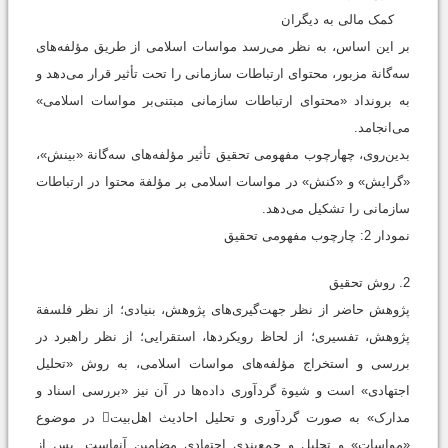
کمک مالی به دیگران
بر این اساس، به نظر می‌رسد مواسات اسلامی از طریق مؤلفه‌های
سه‌گانة مزبور، محتوای ارتباطات سازمانی را تحت تأثیر قرار می‌دهد و
به برونداد «محتوای ارتباطات سازمانی مبتنی‌بر مواسات اسلامی»
می‌انجامد.
بدین‌روی، چهارچوب مفهومی تحقیق تأثیر مؤلفه‌های سه‌گانة «بینش»،
«گرایش» و «کنش» در مواسات اسلامی بر مؤلفة محتوا در ارتباطات
سازمانی را تشکیل می‌دهد.
نمودار 2: چارچوب مفهومی تحقیق
2. روش تحقيق
پژوهش حاضر از نظر جهت‌گیری‌های پژوهش، بنیادی؛ از نظر فلسفة
پژوهش، تفسیری؛ از لحاظ رویکردها، استقرایی؛ از نظر راهبرد در
بررسی و استخراج مؤلفه‌های مواسات اسلامی، به روش «تحلیل
اجتهادی» است و شیوة گرد‌آوری داده‌ها در آن نیز «بررسی اسناد و
مدارک» به صورت گردآوری و تحلیل احادیث اهل‌بیت‌ در موضوع
«مواسات» و تحلیل و جمع‌بندی اجتهادی مضامین آنهاست. پس از