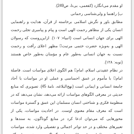
او مقدم می‌انگارد ‏(کفعمی، بی‌تا، ص249).
ب) راهنما و ولی‌شناسی رحمانی
مطابق باور و نگرش اسلامی برخاسته از قرآن، هدایت و راهنمایی
انسان یکی از مظاهر رحمت الهی است و پیام و پیامبری تجلی رحمت
الهی برای جهان انسانی است (انبیاء: ۱۰۷). ازاین‌روست که رسولان
الهی و به‌ویژه حضرت ختمی مرتبت مظهر اعلای رأفت و رحمت
نسبت به جهان انسانی به‌طور عام و مؤمنان به‌طور خاص‌ هستند
(توبه: ۱۲۸).
در نظام عقیدتی اسلام، امام هم الگوی اعلای مواسات است. فاصلة
امام با مأموم در عمق احساسی و عملی او در مواسات با آحاد
جامعة انسانی و ایمانی است (نهج‌البلاغه، نامۀ 45). تصویری که منابع
حدیثی در معرفی الگوهای مواسات ارائه می‌دهد، نشان می‌دهد که در
منظومة فکری و شناختی انسان مسلمان این عمق و گسترة مواسات
است که معرف مقام معنوی اوست. در احادیث مواسات، یکی از
محورهایی که می‌توان ادعا کرد در منابع گوناگون، به سندها و
تعبیرهای مختلف و در حد تواتر اجمالی و تفصیلی وارد شده، مواسات