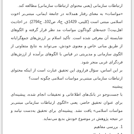
ارتباطات سازمانی (یعنی محتوای ارتباطات سازمانی) مطالعه کند.
«مواسات» به معنای رفتار همدلانه در جامعة ایمانی، مبتنی‌بر اخوت
اسلامی مبتنی است ‏(کلینی، 1429ق، ج4، ص102، ح2794). در احادیث
اهل‌بیت جنبه‌های گوناگون مواسات مد نظر قرار گرفته و الگوهای
شایستة آن معرفی شده است. تأکید اسلام بر ارزش‌های جمع‌گرایانه
از طریق مبانی خاص و معنوی خودش، می‌تواند به نتایج متفاوتی از
الگوی سازمانی و مدیریتی در قیاس با الگوهای برآمده از ارزش‌های
فردگرای غربی منجر شود.
بر این اساس، سؤال فراروی این تحقیق عبارت است از اینکه محتوای
ارتباطات سازمانی مبتنی‌بر مواسات اسلامی چگونه است؟
پيشينه
با جست‌وجو در بانک‌های اطلاعاتی و تحقیقات انجام شده، پیشینه‌ای
برای عنوان تحقیق حاضر، یعنی «الگوی ارتباطات سازمانی مبتنی‌بر
مواسات اسلامی» یافت نشد. پیشینه‌ای برای تحقیق به‌دست نیامد و
در نتیجه پژوهش در موضوع خودش بدیع می‌نماید.
1. بررسی مفاهيم