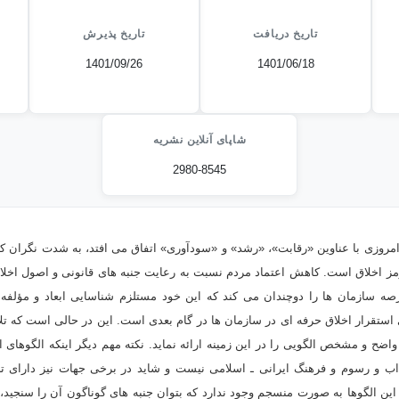
تاریخ دریافت
تاریخ پذیرش
1401/09/26
1401/06/18
شاپای آنلاین نشریه
2980-8545
امروزی با عناوین «رقابت»، «رشد» و «سودآوری» اتفاق می افتد، به شدت نگران ک
رمز اخلاق است. کاهش اعتماد مردم نسبت به رعایت جنبه های قانونی و اصول اخل
رصه سازمان ها را دوچندان می کند که این خود مستلزم شناسایی ابعاد و مؤلفه 
استقرار اخلاق حرفه ای در سازمان ها در گام بعدی است. این در حالی است که ت
ضح و مشخص الگویی را در این زمینه ارائه نماید. نکته مهم دیگر اینکه الگوهای ا
داب و رسوم و فرهنگ ایرانی ـ اسلامی نیست و شاید در برخی جهات نیز دارای تض
الگوها به صورت منسجم وجود ندارد که بتوان جنبه های گوناگون آن را سنجید، ب