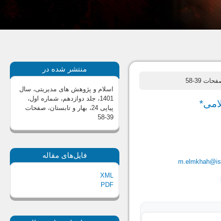
منتشر شده در
حات 39-58
اسلام و پژوهش های مدیریتی، سال
1401، جلد دوازدهم، شماره اول،
امی*
پیاپی 24، بهار و تابستان
، صفحات
39-58
فایل‌های مقاله
m.elmkhah@isu
XML
PDF