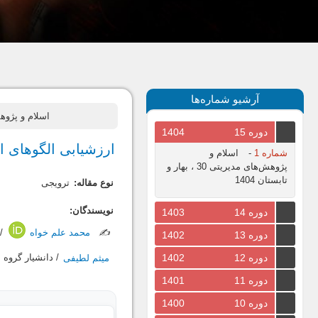
آرشیو شماره‌ها
اسلام و پژوهش های مدیریتی، سال 
دوره 15
1404
ارزشیابی الگوهای ا
شماره 1
-
اسلام و
پژوهش‌های مدیریتی 30 ، بهار و
تابستان 1404
نوع مقاله:
ترویجی
نویسندگان:
دوره 14
1403
✍️
محمد علم خواه
/ 
دوره 13
1402
دوره 12
1402
میثم لطیفی
/ دانشیار گروه
دوره 11
1401
دوره 10
1400