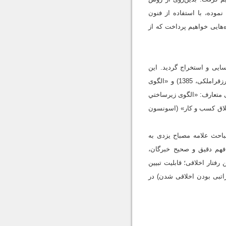
نموده، با استفاده از فنون
تبی فازی» (Fuzzy AHP) به تجزیه و تحلیل داده‌هایی خواهیم پرداخت که از
سایی و استخراج گردید. این
الگوهای شناسایی‌شده شامل دو الگو با صبغه اسلامی: «الگوی ترویج و نهادینه‌سازی اخلاق در سازمان» (فرامرزقراملکی، 1385) و «الگوی
ای دینی» (حسینی و عباسی، 1387) و همچنین سه الگوی متعارف: «الگوی زيرساختي
200)، «الگوی سيستم اخلاق مطلوب» (کولینس، 2009) و «الگوی اخلاق کسب‌ و کار» (اسونسون
مباحث علامه مصباح یزدی به
فهم دقیق و صحیح خبرگان،
رفتار اخلاقی؛ قابلیت تبیین
راتبی بودن اخلاقی شدن) در