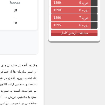
دوره 9
1399
صفحه‌ها
دوره 8
1398
39
-
دوره 7
1396
58
دوره 6
1395
مشاهده آرشیو کامل
چکیده:
آنچه در سازمان های 
از عبور سازمان ها از خط ق
ها، اهمیت ورود اخلاق در ع
نخست و همچنین ارائه الگوی 
نیز نتوانسته است به صورت وا
سنخ با مفاهیم، ارزش ها، آ
مشخصی در خصوص ارزیابی این 