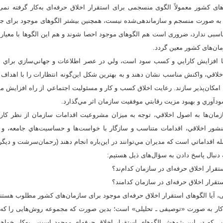
‌های کشور معمولاً الگوی منسجمی برای استقرار اخلاق حرفه‌ای به‌کار گرفته نمی‌ش
به صورت منسجم و سازماندهی‌شده نیست، همچنین بیشتر الگوهای موجود برای جو
ناسبی ندارد، ضروری است هم الگوهای موجود احصا شوند و هم این الگوها با معیار
زمان‌های کشور معین گردد.
 افزايش کارايي و کسب سود است، ولي در عصر اطلاعات و جهاني‌سازي براي دست
خلاقي، واکنش مناسب نشان دهند و به بهترين شکل این‌گونه انتظارات را با اهداف 
 را امکان‌پذير سازند. رعايت اخلاق کسب ‌و کار و مسئوليت اجتماعي از راه افزايش
ودآوري و بهبود مزيت رقابتي موفقيت سازمان اثر مي‌گذارد.
زمان‌ها به اصول اخلاقي، توجه به ميزان مشروعيت اقدامات سازمان از نظر کارکن
شور اخلاقي، اقدامات متناسب و سازگار با خواست‌ها و حساسيت‌هاي جامعه، و ب
 اقداماتي است که مديران مي‌توانند در اين‌‌باره انجام دهند (رحمان‌سرشت و دیگران، 88
 دنبال پاسخ دادن به سؤال‌های ذیل هستیم:
ار به صورت «توصیفی ـ تحلیلی» است؛ بدین ‌صورت که مجموعه روش‌هایی را که 
 که در این پژوهش الگوهای استقرار اخلاق حرفه‌ای موجود است ـ به‌کار خواه