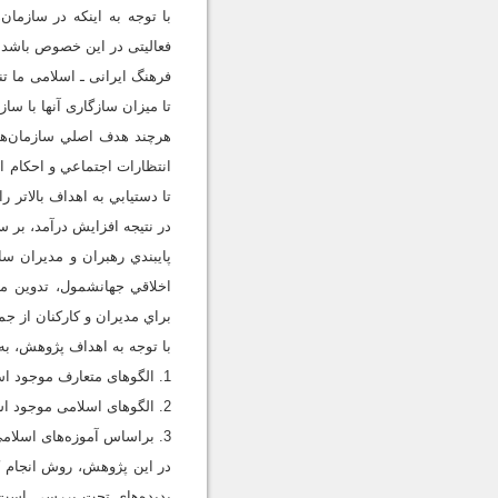
با توجه به اینکه در سازمان
فعالیتی در این خصوص باشد 
فرهنگ ایرانی ـ اسلامی ما ت
تا میزان سازگاری آنها با سا
هرچند هدف اصلي سازمان‌ها
انتظارات اجتماعي و احکام ا
تا دستيابي به اهداف بالاتر
در نتيجه افزايش درآمد، بر س
پايبندي رهبران و مديران سا
اخلاقي جهانشمول، تدوين من
براي مديران و کارکنان از جمله
با توجه به اهداف پژوهش، به
1. الگوهای متعارف موجود استقرار اخلاق حرفه‌ای در سازمان کدام‌ند؟
2. الگوهای اسلامی موجود استقرار اخلاق حرفه‌ای در سازمان کدامند؟
3. براساس آموزه‌های اسلامی، آیا الگوهای استقرار اخلاق حرفه‌ای موجود برای سازمان‌های کشور مطلوب هستند؟
در این پژوهش، روش انجام ک
پدیده‌های تحت بررسی است ـ