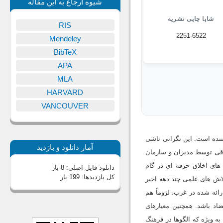
شیوه ارجاع به این مقاله
شاپا چاپی نشریه
RIS
2251-6522
Mendeley
BibTeX
APA
MLA
HARVARD
VANCOUVER
ننده است. این نگرانی ناشی
آمار دانلود و بازدید
اقی توسط مدیران و سازمان
های اخلاق حرفه ای در گام
دانلود فایل اصلی:
8 بار
کل بازدیدها:
199 بار
لاش های علمی چند دهه اخیر
رائه شده در غرب، لزوماً هم
اد باشد. همچنین معیارهای
ه ویژه که الگوها در فرهنگ