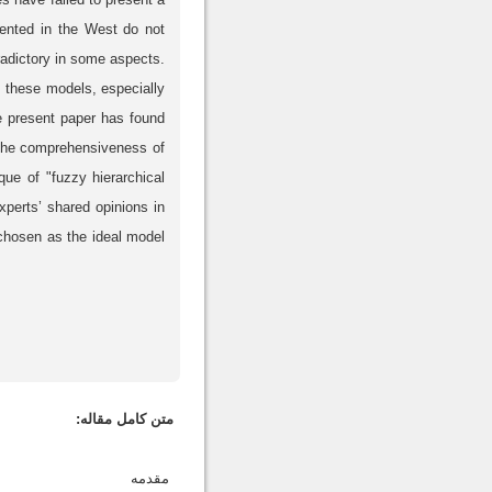
sented in the West do not
adictory in some aspects.
f these models, especially
e present paper has found
g the comprehensiveness of
que of "fuzzy hierarchical
xperts’ shared opinions in
 chosen as the ideal model
متن کامل مقاله:
مقدمه