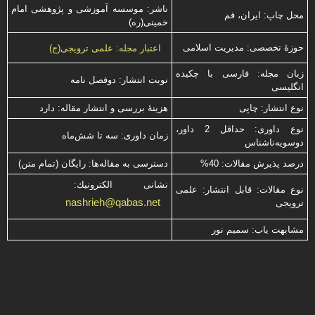
ناشر: موسسه آموزشی و پژوهشی امام
محل چاپ: ایران، قم
خمینی(ره)
حوزۀ تخصصی: مدیریت اسلامی
اعتبار مجله: علمی ترویجی(ج)
زبان مجله: فارسی با چكیده
نوبت انتشار: دوفصل نامه
انگلیسی
نوع انتشار: چاپی
هزینۀ بررسی و انتشار مقاله: دارد
نوع داوری: حداقل 2 داور،
زمان داوری: سه تا شش‌ماه
دوسویه‌ناشناس
درصد پذیرش مقالات: 40%
دسترسی به مقاله‌ها: رایگان (تمام متن)
نشانی الكترونیك:
نوع مقالات: قابل انتشار: علمی
nashrieh@qabas.net
ترویجی
مشابهت ياب: سميم نور