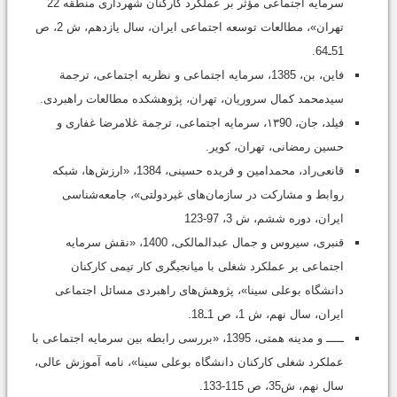
سرمایه اجتماعی مؤثر بر عملکرد کارکنان شهرداری منطقه 22
تهران»، مطالعات توسعه اجتماعی ایران، سال یازدهم، ش 2، ص
51ـ64.
فاین، بن، 1385، سرمایه اجتماعی و نظریه اجتماعی، ترجمة
سیدمحمد کمال سروریان، تهران، پژوهشکده مطالعات راهبردی.
فیلد، جان، ۱۳90، سرمایه اجتماعی، ترجمة غلامرضا غفاری و
حسین رمضانی، تهران، کویر.
قانعی‌راد، محمدامین و فریده حسینی، 1384، «ارزش‌ها، شبکه
روابط و مشارکت در سازمان‌های غیردولتی»، جامعه‌شناسی
ایران، دوره ششم، ش 3، 97-123
قنبری، سیروس و جمال عبدالمالکی، 1400، «نقش سرمایه
اجتماعی بر عملکرد شغلی با میانجیگری کار تیمی کارکنان
دانشگاه بوعلی سینا»، پژوهش‌های راهبردی مسائل اجتماعی
ایران، سال نهم، ش 1، ص 1ـ18.
ـــــ و مدینه همتی، 1395، «بررسی رابطه بین سرمایه اجتماعی با
عملکرد شغلی کارکنان دانشگاه بوعلی سینا»، نامه آموزش عالی،
سال نهم، ش35، ص 115-133.