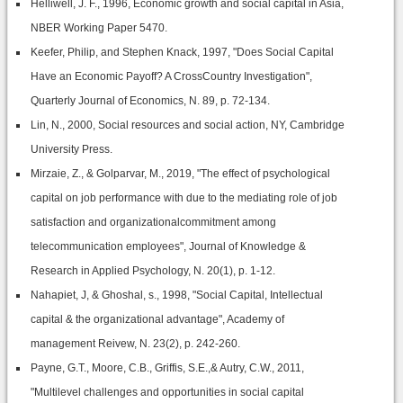
Helliwell, J. F., 1996, Economic growth and social capital in Asia,
NBER Working Paper 5470.
Keefer, Philip, and Stephen Knack, 1997, "Does Social Capital
Have an Economic Payoff? A CrossCountry Investigation",
Quarterly Journal of Economics, N. 89, p. 72-134.
Lin, N., 2000, Social resources and social action, NY, Cambridge
University Press.
Mirzaie, Z., & Golparvar, M., 2019, "The effect of psychological
capital on job performance with due to the mediating role of job
satisfaction and organizationalcommitment among
telecommunication employees", Journal of Knowledge &
Research in Applied Psychology, N. 20(1), p. 1-12.
Nahapiet, J, & Ghoshal, s., 1998, "Social Capital, Intellectual
capital & the organizational advantage", Academy of
management Reivew, N. 23(2), p. 242-260.
Payne, G.T., Moore, C.B., Griffis, S.E.,& Autry, C.W., 2011,
"Multilevel challenges and opportunities in social capital