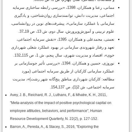
ممانی، رعنا و همکاران، 1398، «بررسی رابطه ساختاری سرمایه
اجتماعی، مدیریت دانش، توانمندسازی روان‌شناختی، و یادگیری
سازمانی با عملکرد سازمانی»، پیشرفت‌های نوین در روانشناسی،
علوم تربیتی و آموزش‌وپرورش، سال دوم، ش 13، ص 19ـ37.
نعمتی، محمدعلی و همکاران، 1395، «نقش سرمایه اجتماعی،
تعهد و رفتار شهروندی سازمانی در بهبود عملکرد شغلی شهرداری
خوی»، اقتصاد و مدیریت شهری، سال پنجم، ش 1، ص 115ـ132.
نوروزی، حسین و همکاران، 1394، «بررسی تأثیر جوسازمانی بر
عملکرد سازمانی کارکنان از طریق سرمایه اجتماعی (مورد
مطالعه: کارکنان شهرداری مناطق پنج‌گانه شهر رشت)»، مدیریت
سرمایه اجتماعی، ش 2(1)، ص 137ـ154.
Avey, J. B., Reichard, R. J., Luthans, F., & Mhatre, K. H., 2011,
"Meta-analysis of the impact of positive psychological capital on
employee attitudes, behaviors, and performance", Human
Resource Development Quarterly, N. 22(2), p. 127-152.
Barron, A., Pereda, A., & Stacey, S., 2016, "Exploring the