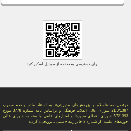
برای دسترسی به صفحه از موبایل اسکن کنید
دوفصل‌نامه «اسلام و پژوهش‌های مديريتی» به استناد ماده واحده مصوب
21/3/1387 شورای عالی انقلاب فرهنگی و براساس نامه شماره 3778 مورخ
5/5/1393 شورای اعطای مجوزها و امتيازهای علمی وابسته به شورای عالی
حوزه‌های علميه، از شماره 2 حائز رتبه «علمی ـ ترويجی» گرديد.