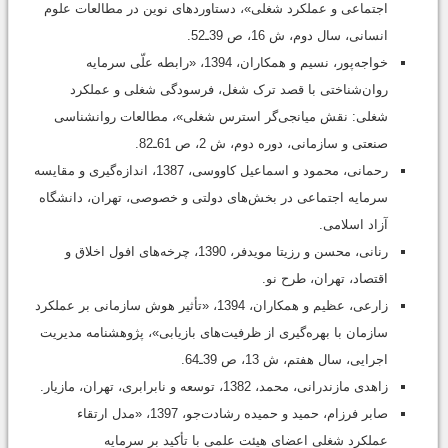
اجتماعی و عملکرد شغلی»، دستاوردهای نوین در مطالعات علوم
انسانی، سال دوم، ش 16، ص 39ـ52.
خواجه‌پور، نسیم و همکاران، 1394، «رابطه علّی سرمایه
روان‌شناختی با قصد ترک شغل، فرسودگی شغلی و عملکرد
شغلی: نقش میانجی‌گر استرس شغلی»، مطالعات روانشناسی
صنعتی و سازمانی، دوره دوم، ش 2، ص 61ـ82.
رحمانی، محمود و اسماعیل کاووسی، 1387، اندازه‌گیری و مقایسه
سرمایه اجتماعی در بخش‌های دولتی و خصوصی، تهران، دانشگاه
آزاد اسلامی.
رنانی، محسن و رزیتا مویدفر، 1390،‌ چرخه‌های افول اخلاق و
اقتصاد، تهران، طرح نو.
زارعی، عظیم و همکاران، 1394، «تأثیر هوش سازمانی بر عملکرد
سازمان با بهره‌گیری از ظرفیت‌های بازیابی»، پژوهشنامه مدیریت
اجرایی، سال هفتم، ش 13، ص 39ـ64.
زاهدی مازندرانی، محمد، 1382، توسعه و نابرابری، تهران، مازیار.
صابر فرزام، حمید و حمیده رشادت‌جو، 1397، «مدل ارتقاء
عملکرد شغلی اعضای هیئت‌ علمی با تأکید بر سرمایه