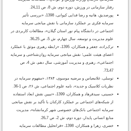
رفتار سازمانی در ورزش، دوره دوم، ش 8، ص 11ـ24.
پورصدیق، هانیه و رضا فدایی کیوانی، 1398، «بررسی تأثیر
سرمایه فکری بر عملکرد سازمانی با نقش میانجی سرمایه
اجتماعی در دانشگاه پیام نور استان گیلان»، مطالعات کاربردی در
علوم مدیریت و توسعه، سال چهارم، ش 5، ص 25ـ36.
ترک‌زاده، جعفر و همکاران، 1395، «رابطه رهبری موثق با عملکرد
اعضای هیئت ‌علمی؛ نقش میانجی سرمایه روان‌شناختی و سرمایه
اجتماعی»، رهبری و مدیریت آموزشی، سال دهم، ش 4، ص
47ـ73.
توسلی، غلامعباس و مرضیه موسوی، ۱۳۸۴، «مفهوم سرمایه در
نظریات کلاسیک و جدید»، نامه علوم اجتماعی، ش ۲۶، ص 1-36.
حسینی، سیدفرهاد و همکاران، 1399، «تبیین نقش ابعاد استفاده
از شبکه‌های اجتماعی بر عملکرد کارکنان با تأکید بر نقش میانجی
سرمایه اجتماعی بانک‌های خصوصی شهر کرمانشاه»، مدیریت
منابع انسانی پایدار، دوره دوم، ش 2، ص 7ـ26.
خضری، زهرا و همکاران، 1398، «فراتحلیل مطالعات سرمایه