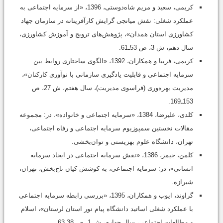
کریمی، سعید و مریم شاه‌دوستی، 1396، «از سرمایه اجتماعی به
عملکرد شغلی: نقش میانجی گرایش کارآفرینانه در سازمان جهاد
کشاورزی استان همدان»، پژوهش‌های ترویج و آموزش کشاورزی،
سال دهم، ش 3، ص 53ـ61.
کریمی، فریبا و همکاران، 1392، «الگوی ساختاری روابط بین
سرمایه اجتماعی و قابلیت یادگیری سازمانی با نوآوری کارکنان»،
مدیریت بهره‌وری (فراسوی مدیریت)، سال هفتم، ش 27، ص
153ـ169.
کلدی، علیرضا، 1384، «سرمایه اجتماعی و خانواده»، در: مجموعه
مقالات نخستین سمپوزیوم سرمایه اجتماعی و رفاه اجتماعی،
تهران، دانشگاه علوم بهزیستی و توان‌بخشی.
کلمن، جیمز، 1386، «نقش سرمایه اجتماعی در ایجاد سرمایه
انسانی»، در: سرمایه اجتماعی، به کوشش کیان تاج‌بخش، تهران،
شیرازه.
گراوند، ایوب و همکاران، 1395، «بررسی رابطه سرمایه اجتماعی
با عملکرد شغلی اساتید دانشگاه پیام نور استان لرستان»، اسلام
و مطالعات اجتماعی، سال چهارم، ش 1، ص 38ـ63.