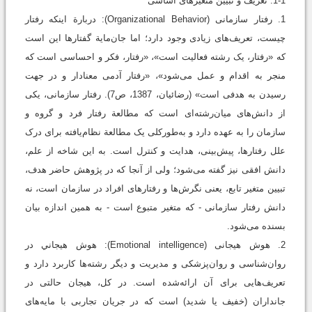
1-1. تعریف و تبیین متغیرهای اساسی
1. رفتار سازمانی (Organizational Behavior): دربارة اینکه رفتار
چیست، تعریف‌های زیادی وجود دارد؛ اما جان‌مایة گفتارها این است
که «رفتار، یک رشته فعالیت است»، «رفتار، فکر و احساسی است که
منجر به اقدام و عمل می‌شود»، «رفتار آدمی معنادار و در جهت
رسيدن به هدفی است» (رضائیان، 1387، ص7). رفتار سازمانی، یکی
از دانش‌های میان‌رشته‌ای است که مطالعة رفتار فرد و گروه و
سازمان را به عهده دارد و به‌طورکلی یک مطالعة نظام‌یافته برای درک
علل رفتارها، پیش‌بینی، هدایت و کنترل است. به این شاخه از علم،
دانش افقی نیز گفته می‌شود؛ ولی از آنجا که در پژوهش حاضر هدف،
تبیین متغیر تابع، یعنی نگرش‌ها و رفتارهای افراد در سازمان است، نه
دانش رفتار سازمانی - که متغیر متبوع است - به همین اندازه بیان
بسنده می‌شود.
2. هوش هیجانی (Emotional intelligence): هوش هيجاني در
روان‌شناسی و روان‌پزشکی و مدیریت و دیگر رشته‌ها کاربرد دارد و
تعریف‌هايی برای آن ارائه‌شده است. در کل، هیجان حالتی در
جانداران (خفیف یا شدید) است که در جریان تجاربی با مایه‌های