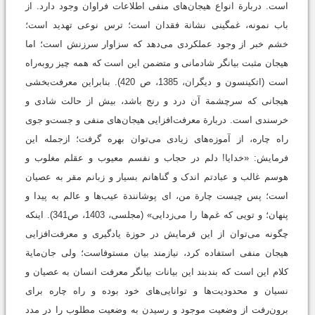
است. دربارة انواع هیجان‌های منفی اطلاعات فراوان وجود دارد. از
باب نمونه، غمگینی نشانة فقدان است؛ ترس نوعی تهدید است؛
خشم خبر از وجود عملکردی می‌دهد که سزاوار سرزنش است؛ اما
هیجان مثبت بیانگر شادمانی و متضمن این است که همه‌ چیز روبه‌راه
است (اتکینسون و دیگران، 1385، ص 420). بنابراین معرفت‌بخشی
هیجانی که سرچشمة آن درد و رنج باشد، بیش از حالت شادی و
خرسندی است. دربارة معرفت‌افزایی هیجان‌های منفی و جست‌و جوی
راه چاره، از آموزه‌های زیادی می‌توان بهره گرفت؛ ازجمله این
فرمایش: «خدایا! دلم در حجاب و نفسم معیوب و عقلم مغلوب و
هوسم غالب و عبادتم اندک و گناهانم بسیار و زبانم مقر به عصیان
است؛ پس چیست چارة من، ای پوشانندة عیب‌ها و عالم به پیدا و
پنهان؛ و تویی که غم‌ها را می‌زدایی» (مجلسی، 1403، ص341). اینکه
چگونه می‌توان از این فرمایش در حوزة یادگیری و معرفت‌افزایی
هیجان منفی استفاده کرد، نیازمند بیان مستوفاست؛ ولی جان‌مایة
کلام این‌ است که بندبند این بیانات بیانگر معرفت انسان به عصیان و
نسیان و محدودیت‌ها و توانایی‌های خود بوده و راه چاره برای
برون‌رفت از وضعیت موجود و رسیدن به وضعیت مطلوب را در مدد