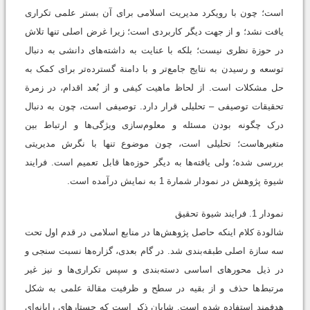
است؛ چون با رویکرد مدیریت اسلامی برای آن بستر علمی تکراری
یافت نشد؛ و از جهت ديگر کاربردی است؛ زیرا غرض اصلی تنها تلاش
در حوزة نظری نیست؛ بلکه با عنایت به داشته‌های دانشی به دنبال
توسعه و رسیدن به نتایج جامع‌تر و با دامنة گسترده‌تر برای کمک به
حل مشکلات است. از لحاظ ماهیت کیفی و از بُعد اقدام، در زمرة
تحقیقات توصیفی – تحلیلی قرار دارد. توصیفی است، چون به دنبال
درک چگونه بودن مسئله و معلوم‌سازی ویژگی‌ها و ارتباط بین
متغیرهاست؛ تحلیلی است، چون موضوع تنها با نگرش مدیریتی
بررسی ‌شده؛ ولی یافته‌ها به دیگر حوزه‌ها قابل ‌تعمیم است. فرایند
شیوة پژوهش در نمودار شمارة 1 به نمایش درآمده است.
نمودار 1. فرایند شیوة تحقیق
شالودة کلام اینکه حاصل پژوهش‌ها در منابع اسلامی در قدم اول تحت
سه سازة اصلی طبقه‌بندی شد. در گام بعدی، گزاره‌ها نسبت سنجی و
در ذیل محورهای اساسی دسته‌بندی و سپس تکراری‌ها و نیز غیر
مرتبط‌ها حذف و از بقیه در سطح و ظرفیت مقالة علمی به شکل
هدفمند استفاده ‌شده است. شایان ‌ذکر است که جستارهای رایانه‌ای