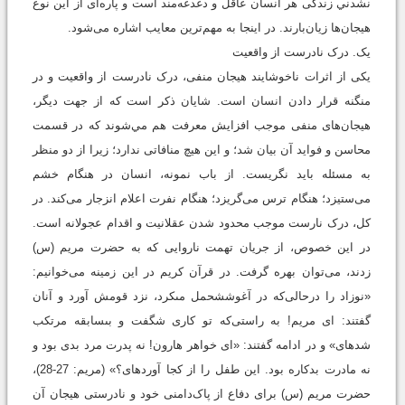
نشدني زندگی هر انسان عاقل و دغدغه‌مند است و پاره‌ای از این نوع
هیجان‌ها زیان‌بارند. در اینجا به مهم‌ترین معايب اشاره می‌شود.
يک. درک نادرست از واقعیت
یکی از اثرات ناخوشایند هیجان منفی، درک نادرست از واقعیت و در
منگنه قرار دادن انسان است. شایان ‌ذکر است که از جهت دیگر،
هیجان‌های منفی موجب افزایش معرفت هم مي‌شوند که در قسمت
محاسن و فواید آن بیان شد؛ و این هیچ منافاتی ندارد؛ زیرا از دو منظر
به مسئله باید نگریست. از باب نمونه، انسان در هنگام خشم
می‌ستیزد؛ هنگام ترس می‌گریزد؛ هنگام نفرت اعلام انزجار می‌کند. در
کل، درک نارست موجب محدود شدن عقلانیت و اقدام عجولانه است.
در این خصوص، از جریان تهمت ناروايی که به حضرت مریم (س)
زدند، می‌توان بهره گرفت. در قرآن کریم در این زمینه می‌خوانیم:
«نوزاد را درحالی‌که در آغوشش‏حمل مى‏كرد، نزد قومش آورد و آنان
گفتند: اى مريم! به ‌راستی‌که تو کاری شگفت و بى‏سابقه مرتكب
شده‏اى» و در ادامه گفتند: «اى خواهر هارون! نه پدرت مرد بدى بود و
نه مادرت بدكاره بود. اين طفل را از كجا آورده‏اى؟» (مریم: 27-28)،
حضرت مریم (س) برای دفاع از پاک‌دامنی خود و نادرستی هیجان آن