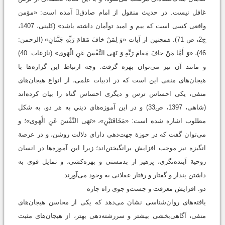
غافل نیست. در حدیث منقول از امام صادق آمده است: «مؤمن
واقعی کسی است که بیم و امید توأمان داشته باشد» (کلینی، 1407،
ج2، ص 71). همچنين از آیات «وَ لِمَنْ خافَ مَقامَ رَبِّهِ جَنَّتانِ» (الرحمن:
46)، «وَ أَمَّا مَنْ خافَ مَقامَ رَبِّهِ وَ نَهَى النَّفْسَ عَنِ الْهَوى» (نازعات: 40)
و مانند آن نیز می‌توان بهره گرفت. وجه ارتباط این گزاره‌ها با
هیجان‌های منفی این است که در ادبیات علمی، از انواع هیجان‌های
منفی، یکی احساس ترس و دیگری احساس گناه را بیان کرده‌اند
(شاهی، 1397، ص33) و در این آموزه‌هاي ديني به هر دو، به شکل
مطلوب اشاره شده است: «مَخَافَتَيْنِ»، «نَهَى النَّفْسَ عَنِ الْهَوى»؛ و
می‌توان گفت که در حوزة جهت‌دهی دارای دلالت روشن، و در عرصة
انگیزه نیز موجب افزایش برانگیختن‌اند؛ زیرا این آموزه‌ها در انسان
روحیة آینده‌نگری، پرهیز از بدمستی و بهره‌کشی، و تمایل قوی به
داشتن پندار و گفتار و رفتار عقلانی به وجود می‌آورند.
دو. افزایش معرفت و جست‌و جوی راه چاره
یافته‌های روان‌شناسی نشان می‌دهد که یکی از محاسن هیجان‌های
منفی، آگاهی‌بخشی بیشتر و سررشته‌دهی بهتر، از هیجان‌های مثبت