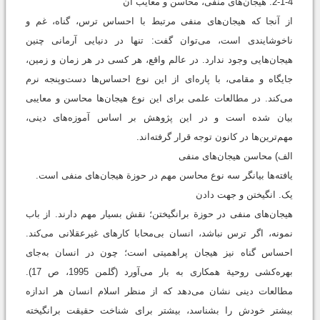
2-1-4. هیجان‌های منفی، محاسن و معایب آن
از آنجا که هیجان‌های منفی مرتبط با احساس ترس، گناه، غم و
ناخوشایندی است، می‌توان گفت: تنها در دنیایی آرمانی چنین
هیجان‌هايی وجود ندارد. در عالم واقع، هر کسی در هر زمان و زمین،
جایگاه و مقامی، با پاره‌ای از این نوع احساس‌ها دست‌وپنجه نرم
می‌کند. در مطالعات علمی برای این نوع هیجان‌ها محاسن و معایبی
بیان ‌شده است و در این پژوهش بر اساس آموزه‌های دینی،
مهم‌ترین‌ها در کانون توجه قرار گرفته‌اند.
الف) محاسن هیجان‌های منفی
یافته‌ها بیانگر سه نوع محاسن مهم در حوزة هیجان‌های منفی است.
يک. انگیختن و جهت دادن
هیجان‌های منفی در حوزة برانگیختن؛ نقش بسیار مهم دارند. از باب
نمونه، اگر ترس نباشد، انسان بی‌محابا کارهای غیرعقلانی می‌کند.
احساس گناه نیز هیجان پراهمیتی است؛ چون در انسان به‌جای
بهره‌کشی روحیة همکاری به بار می‌آورد (گلمن 1995، ص 17).
مطالعات دینی نشان می‌دهد که از منظر اسلام انسان هر اندازه
بیشتر خودش را بشناسد، بیشتر برای شناخت حقیقت برانگیخته