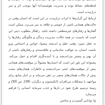
لحظه‌های نشاط بوده و مدیریت هوشمندانة آنها موجب اثر و ثمر
درازمدت است.
ارتباط این گزاره‌ها با اثرات درازمدت در این است که انسان وقتی در
حالت‌های هیجانی ناشی از خوشی و علاقه به سر می‌برد، ممکن است
گفتارها و رفتارهای غیرمنطقی داشته باشد. راهکار مطلوب دینی این
است که بایست در همة حالات، مدیریت زندگی و چگونگی رفتارها را
به عقل سپرد. وقتی عقل و اندیشه پیشوا، حواس و احساس پیرو
باشند، انسان به عواقب شادمانی و علاقه‌مندی و رفتارهای ناشی از
آن بهتر و بیشتر می‌اندیشد و با آینده‌نگری اقدام و عمل می‌کند.
پشتوانة این باور این است که انسان‌ها معمولاً در موقعیت‌های هیجانی
بیش از موقعیت‌های خنثی می‌اندیشند و خاطرات هیجان‌های مثبت
بیش از حالات هیجان‌های منفی در ذهن می‌ماند و بر انبار منابع برای
مواجهه با مشکلات می‌افزاید (اتکینسون و دیگران، 1385، ص 300) و
زمینة ترسیم طرح نفوذ در دل‌ها و جذب سرمایة انسانی را فراهم
می‌سازد.
ج) توانایی گستردن و ساختن