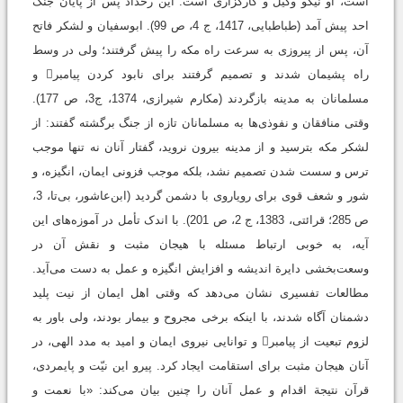
است، او نيكو وكيل و كارگزارى است. این رخداد پس از پایان جنگ
احد پیش آمد (طباطبایی، 1417، ج 4، ص 99). ابوسفیان و لشکر فاتح
آن، پس از پيروزى به ‌سرعت راه مكه را پيش گرفتند؛ ولی در وسط
راه پشيمان شدند و تصميم گرفتند برای نابود كردن پیامبر و
مسلمانان به مدينه بازگردند (مکارم شیرازی، 1374، ج3، ص 177).
وقتی منافقان و نفوذی‌ها به مسلمانان تازه از جنگ‌ برگشته گفتند: از
لشکر مکه بترسيد و از مدينه بيرون نرويد، گفتار آنان نه ‌تنها موجب
ترس و سست شدن تصمیم نشد، بلکه موجب فزونی ایمان، انگیزه، و
شور و شعف قوی برای رویاروی با دشمن گردید (ابن‌عاشور، بی‌تا، 3،
ص 285؛ قرائتی، 1383، ج 2، ص 201). با اندک تأمل در آموزه‌های این
آیه، به ‌خوبی ارتباط مسئله با هیجان مثبت و نقش آن در
وسعت‌بخشی دایرة اندیشه و افزایش انگیزه و عمل به دست می‌آید.
مطالعات تفسیری نشان می‌دهد که وقتی اهل ایمان از نیت پلید
دشمنان آگاه شدند، با اینکه برخی مجروح و بیمار بودند، ولی باور به
لزوم تبعیت از پیامبر و توانایی نیروی ایمان و امید به مدد الهی، در
آنان هیجان مثبت برای استقامت ایجاد کرد. پیرو این نیّت و پايمردى،
قرآن نتيجة اقدام و عمل آنان را چنین بیان می‌کند: «با نعمت و