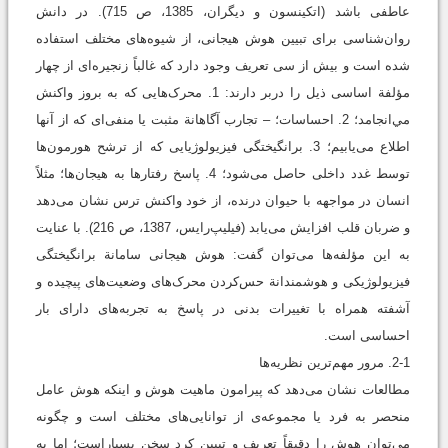
عاطفی باشد (اتکینسون و دیگران، 1385، ص 715). در دانش
روان‌شناسی برای تبیین هوش هیجانی، از شیوه‌های مختلف استفاده
شده است‌ و بیش از سی تعریف وجود دارد که غالباً زنجیره‌ای از چهار
مؤلفة اساسی ذیل را در‌بر دارند: 1. محرک‌هایی که به بروز واکنش
مي‌انجامد؛ 2. احساسات؛ – تجارب آگاهانة مثبت یا منفی‌ای که از آنها
اطلاع می‌یابیم؛ 3. برانگیختگی فیزیولوژیایی که از ترشح هورمون‌ها
توسط غدد داخلی حاصل می‌شود؛ 4. پاسخ رفتارها به هیجان‌ها؛ مثلاً
انسان در مواجهه با حیوان درنده، از خود واکنش ترس نشان می‌دهد
و ضربان قلب افزایش می‌یابد (فیلیپ‌رایس، 1387، ص 216). با عنایت
به این مؤلفه‌ها می‌توان گفت: هوش هیجانی سامانة برانگیختگی
فیزیولوژیکی و هوشمندانة حس‌کردن محرک‌های وضعیت‌های پیچیده‌ و
آشفته همراه با تغییرات بدنی در پاسخ به تجربه‌های دارای بار
احساسی است.
2-1. مرور مهم‌ترین نظریه‌ها
مطالعات نشان می‌دهد که پیرامون ماهیت هوش و اینکه هوش عامل
منحصر به فرد یا مجموعه‌ی از توانایی‌های مختلف است و چگونه
می‌توان هوش را دقیقاً تعریف و تبیین کرد سخن بسیاراست؛ اما به