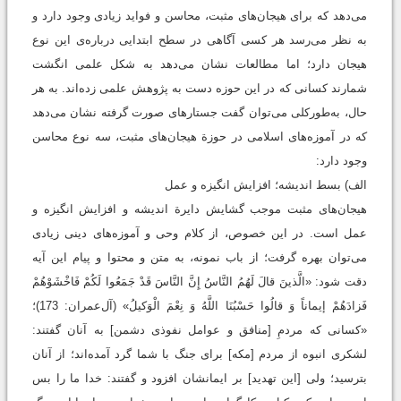
می‌دهد که برای هیجان‌های مثبت، محاسن و فواید زیادی وجود دارد و
به نظر می‌رسد هر کسی آگاهی در سطح ابتدایی درباره‌ی این نوع‌
هیجان دارد؛ اما مطالعات نشان می‌دهد به شکل علمی انگشت‌
شمارند کسانی که در این حوزه دست به پژوهش علمی زده‌‌اند. به ‌هر
حال، به‌طورکلی می‌توان گفت جستارهای صورت گرفته نشان می‌دهد
که در آموزه‌های اسلامی در حوزة هیجان‌های مثبت، سه نوع محاسن
وجود دارد:
الف) بسط اندیشه؛ افزایش انگیزه و عمل
هیجان‌های مثبت موجب گشایش دایرة اندیشه و افزایش انگیزه و
عمل است. در این خصوص، از کلام وحی و آموزه‌های دینی زیادی
می‌توان بهره گرفت؛ از باب نمونه، به متن و محتوا و پیام این آیه
دقت شود: «الَّذينَ قالَ لَهُمُ النَّاسُ إِنَّ النَّاسَ قَدْ جَمَعُوا لَكُمْ فَاخْشَوْهُمْ
فَزادَهُمْ إيماناً وَ قالُوا حَسْبُنَا اللَّهُ وَ نِعْمَ الْوَكيلُ» (آل‌عمران: 173)؛
«كسانى كه مردمِ [منافق و عوامل نفوذى دشمن‏] به آنان گفتند:
لشكرى انبوه از مردم [مكه‏] براى جنگ با شما گرد آمده‌اند؛ از آنان
بترسيد؛ ولى [اين تهديد] بر ايمانشان افزود و گفتند: خدا ما را بس