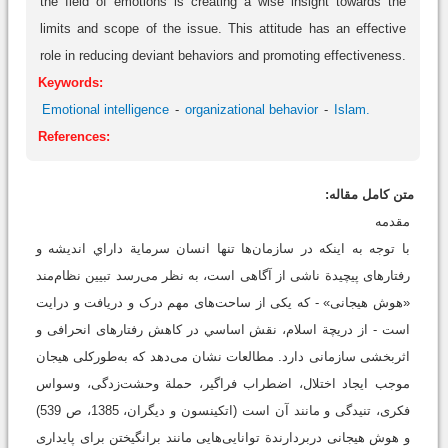
the field of emotions is creating a wise insight towards the
limits and scope of the issue. This attitude has an effective
role in reducing deviant behaviors and promoting effectiveness.
Keywords:
Emotional intelligence
organizational behavior
Islam.
References:
متن کامل مقاله:
مقدمه
با توجه به اینکه در سازمان‌ها تنها انسان سرمایة داراي اندیشه و
رفتارهای پیچیدة ناشی از آگاهی است، به نظر می‌رسد تبیین نظام‌مند
«هوش هیجانی» - که یکی از ساحت‌های مهم درک و دریافت و درایت
است - از دریچة اسلام، نقش اساسي در کاهش رفتارهای انحرافی و
اثربخشی سازمانی دارد. مطالعات نشان می‌دهد که به‌طورکلی هیجان
موجب ایجاد اختلال، اضطراب فراگیر، حملة وحشت‌زدگی، وسواس
فکری، تنیدگی و مانند آن است (اتکینسون و دیگران، 1385، ص 539)
و هوش هیجانی دربردارندة توانایی‌هایی مانند برانگیختن برای پایداری