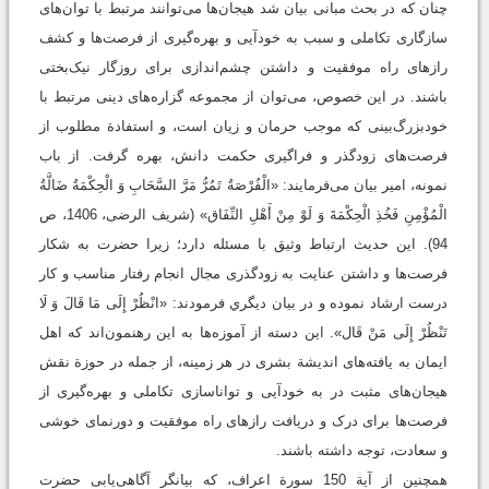
چنان که در بحث مبانی بیان شد هیجان‌ها می‌توانند مرتبط با توان‌های
سازگاری تکاملی و سبب به خود‌آیی و بهره‌گیری از فرصت‌ها و کشف
رازهای راه موفقیت و داشتن چشم‌اندازی برای روزگار نیک‌بختی
باشند. در این خصوص، می‌توان از مجموعه گزاره‌های دینی مرتبط با
خودبزرگ‌بینی که موجب حرمان و زیان است، و استفادة مطلوب از
فرصت‌های زودگذر و فراگیری حکمت دانش، بهره گرفت. از باب
نمونه، امیر بیان می‌فرمایند: «الْفُرْصَةُ تَمُرُّ مَرَّ السَّحَابِ وَ الْحِكْمَةُ ضَالَّةُ
الْمُؤْمِنِ فَخُذِ الْحِكْمَةَ وَ لَوْ مِنْ أَهْلِ النِّفَاق‏» (شریف الرضی، 1406، ص
94). این حدیث ارتباط وثیق با مسئله دارد؛ زیرا حضرت به شکار
فرصت‌ها و داشتن عنایت به زودگذری مجال انجام رفتار مناسب و کار
درست ارشاد نموده و در بیان دیگري فرمودند: «انْظُرْ إِلَى مَا قَالَ وَ لَا
تَنْظُرْ إِلَى مَنْ قَال‏». این دسته از آموزه‌ها به این رهنمون‌اند که اهل
ایمان به یافته‌های اندیشة بشری در هر زمینه، از جمله در حوزة نقش
هیجان‌های مثبت در به خود‌آیی و تواناسازی تکاملی و بهره‌گیری از
فرصت‌ها برای درک و دریافت راز‌های راه موفقیت و دورنمای خوشی
و سعادت، توجه داشته باشند.
همچنین از آیة 150 سورة‌ اعراف، که بیانگر آگاهى‌یابی حضرت