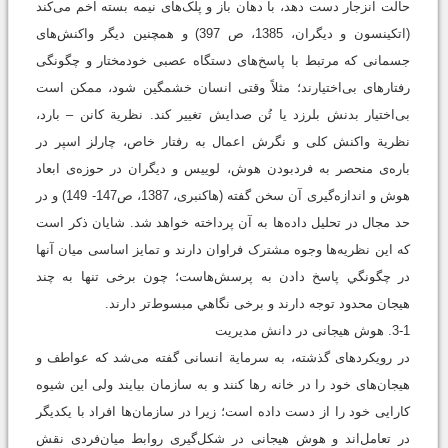
حالت انزجار دست ‌دهد، با دهان باز و پلک‌های نیمه بسته اخم می‌کند
(اتکینسون و دیگران، 1385، ص 397) و همچنین دیگر واکنش‌های
جسمانی که مرتبط با پاسخ‌های دستگاه عصبی خودمختار و چگونگی
رفتارهای بی‌اختیارند؛ مثلاً وقتی انسان خشمگین شود، ممکن است
بی‌اختیار بدنش بلرزد یا تُن صدایش تغییر کند. نظریة کانن – بارد،
نظریة واکنش کلی و نگرش اعمال به رفتار خاص، چارلز اسپر در
باره‌ی منحصر به فردبودن هوش، لوییس و دیگران در حوزه‌ی ابعاد
هوش و اندازه‌گیری آن سخن گفته‌ (هاکنبری، 1387، ص147- 149) و در
حد مجال در تحلیل داده‌ها به آن پرداخته خواهد شد. شایان ‌ذکر است
که این نظریه‌ها وجوه مشترک فراوان دارند و تمایز اساسی میان آنها
در چگونگي پاسخ دادن به پرسش‌هاست؛ چون برخی تنها به چند
هیجان محدود توجه دارند و برخی نگاهي مبسوط‌تر دارند.
3-1. هوش هیجانی در دانش مدیریت
در رویکردهای گذشته، به سرمایة انسانی گفته می‌شد که عواطف و
هیجان‌های خود را در خانه رها کنند و به سازمان بيایند ولی این شیوه
کارایی خود را از دست‌ داده است؛ زیرا در سازمان‌ها افراد با یکدیگر
در تعامل‌اند و هوش هیجانی در شکل‌گیری روابط میان‌فردی نقش