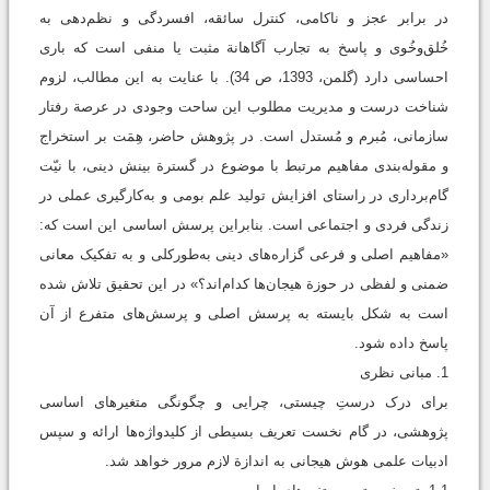
در برابر عجز و ناکامی، کنترل سائقه‌، افسردگی و نظم‌دهی به
خُلق‌وخُوی و پاسخ به تجارب آگاهانة مثبت یا منفی است که باری
احساسی دارد (گلمن، 1393، ص 34). با عنایت به این مطالب، لزوم
شناخت درست و مدیریت مطلوب این ساحت وجودی در عرصة رفتار
سازمانی، مُبرم و مُستدل است. در پژوهش حاضر، هِمَت بر استخراج
و مقوله‌بندی مفاهیم مرتبط با موضوع در گسترة بینش دینی، با نیّت
گام‌برداری در راستای افزایش تولید علم بومی و به‌کارگیری عملی در
زندگی فردی و اجتماعی است. بنابراین پرسش اساسی این است که:
«مفاهیم اصلی و فرعی گزاره‌های دینی به‌طورکلی و به تفکیک معانی
ضمنی و لفظی در حوزة هیجان‌ها کدام‌اند؟» در این تحقیق تلاش شده
است به شکل بایسته به پرسش اصلی و پرسش‌های متفرع از آن
پاسخ داده شود.
1. مبانی نظری
برای درک درستِ چیستی، چرايی و چگونگی متغیرهای اساسی
پژوهشی، در گام نخست تعریف‌ بسیطی از کلیدواژه‌ها ارائه و سپس
ادبیات علمی هوش هیجانی به ‌اندازة لازم مرور خواهد شد.