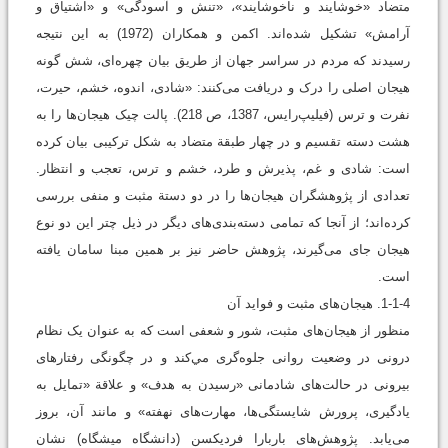
متضاد «خوشایند و ناخوشایند»، «تنش و آسودگی» و «اشتیاق و
آرامش» تشکیل ‌شده‌اند. اکمن و همکاران (1972) به این نتيجه
رسیدند که مردم در سراسر جهان از طریق بیان چهره‌ای، شش گونه
هیجان اصلی را درک و دریافت می‌کنند:‌ «شادی، اندوه، خشم، حیرت،
نفرت و ترس (فیلیپ‌رایس، 1387، ص 218). پالت چیک هیجان‌ها را به
هشت دسته تقسیم و در چهار طبقة متضاد به شکل ترکیبی بیان کرده
است: شادی و غم، پذیرش و طرد، خشم و ترس، تعجب و انتظار.
تعدادی از پژوهشگران هیجان‌ها را در دو دستة مثبت و منفی بررسی
کرده‌اند؛ از آنجا که تمامی دسته‌بندی‌های دیگر در ذيل چتر این دو نوع
هیجان جای می‌گیرند، پژوهش حاضر نیز بر همین مبنا سامان ‌یافته
است.
1-1-4. هیجان‌های‌ مثبت و فواید آن
منظور از هیجان‌های مثبت، شور و شعفی است که به‌ عنوان یک نظام
درونی در وضعیت روانی جلوه‌گری مي‌کند و در چگونگی رفتارهای
بیرونی در حالت‌های شادمانی «رسیدن به هدف» و علاقة «تمایل به
یادگیری، پرورش شایستگی‌ها، مهارت‌های نهفته» و مانند آن، بروز
می‌يابد. پژوهش‌های باربارا فردیکسن (دانشگاه میشگاه) نشان