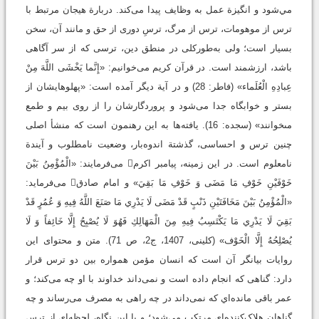
مي‌شود و انگیزة عمل به وظایف پیدا می‌کند. دربارة هیجان مرتبط با
ترس از موهومات، ترس از مرگ، ترسِ دوری از حق و مانند آن، سخن
بسیار است؛ ولی به‌طورکلی در منطق دین، ترسی که از سر آگاهی
باشد، ارزشمند است. در قرآن کریم می‌خوانیم: «إِنَّما يَخْشَى اللَّهَ مِنْ
عِبادِهِ الْعُلَماء» (فاطر: 28) و در آیة دیگر آمده است: «پهلوهايشان از
بستر و خوابگاه جدا مى‌شود و پروردگارشان را از روى بيم و طمع
مى‏خوانند» (سجده: 16). یافته‌ها به این رهنمون است که منشأ اصلی
چنین ترس و احساسی، گذشتة اندوه‌بار، وضعیت نامطلوب و آیندة
نامعلوم است. در این زمینه، پیامبر اکرم می‌فرمایند: «‌الْمُؤْمِنُ بَيْنَ
خَوْفَيْنِ خَوْفِ مَا مَضَى وَ خَوْفِ مَا بَقِيَ‏» و امام صادق می‌فرماید:
«الْمُؤْمِنُ بَيْنَ مَخَافَتَيْنِ ذَنْبٍ قَدْ مَضَى لَا يَدْرِي مَا صَنَعَ اللَّهُ فِيهِ وَ عُمُرٍ قَدْ
بَقِيَ لَا يَدْرِي مَا يَكْتَسِبُ فِيهِ مِنَ الْمَهَالِكِ فَهُوَ لَا يُصْبِحُ إِلَّا خَائِفاً وَ لَا
يُصْلِحُهُ إِلَّا الْخَوْف‏» (کلینی، 1407، ج2، ص 71). متن و محتوای این
روایات بیانگر آن است که انسان مؤمن همواره بین دو ترس قرار
دارد: گناهی که انجام داده است و نمی‌داند خداوند با او چه می‌کند؛ و
عمر باقی ‌مانده‌اي که نمی‌داند در چه راهی به مصرف می‌رساند و چه
گناهان هلاک‌کننده‌ای مرتکب می‌شود؛ و با این نگاه، لحظه‌ای از ترس