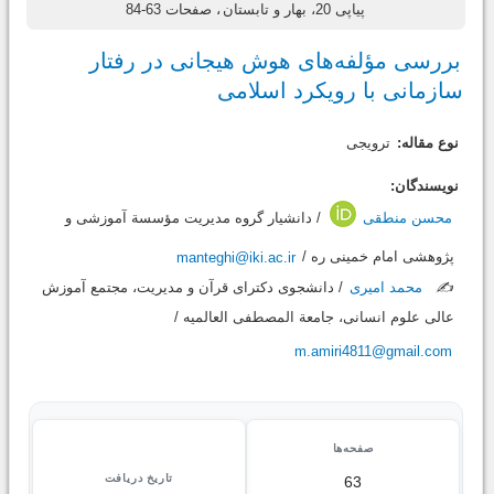
پیاپی 20، بهار و تابستان
، صفحات 63-84
بررسی مؤلفه‌های هوش هیجانی در رفتار
سازمانی با رویکرد اسلامی
نوع مقاله:
ترویجی
نویسندگان:
محسن منطقی
/ دانشیار گروه مدیریت مؤسسة آموزشی و
پژوهشی امام خمینی ره /
manteghi@iki.ac.ir
✍️
محمد امیری
/ دانشجوی دکترای قرآن و مدیریت، مجتمع آموزش
عالی علوم انسانی، جامعة المصطفی العالمیه /
m.amiri4811@gmail.com
صفحه‌ها
تاریخ دریافت
63