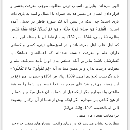
الهی می‌داند. بنابراین، اسباب ترس مطلوب موجب‌ معرفت بخشی و
قرار دادن انسان در مسیر هدایت همراه با اعمال و امید به یاری ذات
باری است؛ چه‌ اینکه در تبیین آیة 28 سورة فاطر در حدیثی آمده
است: «الْعُلَمَاءُ مَنْ صَدَّقَ قَوْلَهُ فِعْلُهُ وَ مَنْ لَمْ يُصَدِّقْ قَوْلَهُ فِعْلُهُ فَلَيْسَ
بِعَالِم‏» (طبرسی، 1344، ص 132). وجه ارتباط آن با مسئله این است
که اهل علم، اهل معرفت‌اند و در آموزه‌های دینی، کسی و کسانی
دارای علم و معرفت دانسته شده‌اند که اعمالشان هماهنگ با
گفتارشان باشد؛ بنابراین آنکه عملش بیان او را تأیید نمی‌کند، علم و
معرفت درست ندارد و بر همین مبنا به آیة «لِمَ تَقُولُونَ ما لا تَفْعَلُونَ»
باید نگریست (جوادی آملی، 1389، ج4، ص 154) و حضرت امیر (ع) در
این زمینه می‌فرمایند: «اي مردم به خدا قسم من شما را به هيچ
طاعتي وا نمي‏دارم مگر اين‏كه قبل از شما به آن عمل مي‏كنم و شما را
از هيچ گناهي باز نمي‏دارم مگر اين‏كه پيش از شما از آن بركنار مي‏شوم»
(ابن ابی‌الحدید،، 1404، ج10، ص10).
ب‌) معایب هیجان‌های منفی
مطالعات نشان می‌دهد که در دنیای واقعی، هیجان‌های منفی جزء جدا