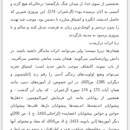
بخششى از سوى خدا، از ميدان جنگ‏ بازگشتند؛ درحالی‌که هيچ گزند و
آسيبى به آنان نرسيده بود» (آل‌عمران: 174). این پیروزی شیرین که
حاصل اندیشه، انگیزه و اشتیاق مبارزه با دشمن بود، موجب شد تهدید
را بدون دردسر و کوچک‌ترین زیان به فرصت تبدیل کنند و سالم و با
پیروزی پرسود به مدینه بازگردند.
ب) اثرات درازمدت
هیجان‌ها دیرپا نیستند؛ ولی می‌توانند اثرات ماندگار داشته باشند. در
دانش روان‌شناسی می‌گویند: هیجان مثبت منابعی شخصی می‌آفریند.
از باب نمونه، اکتشاف موجب دانش جدید است؛ اشتیاق تجربه
می‌تواند وضع اولویت‌های زندگی آدمی را رقم زند (اتکینسون و
دیگران، 1385، ص420). در این خصوص، از آموزه‌های دینی، مانند
همان آیات 173 و 174 سورة آل‌عمران - که بیان آن گذشت - و
همچنین از روایاتی مانند این فرمایش امیرالمؤمنين: «عقل‌ها
پیشوایان اندیشه‌ها، اندیشه‌ها پیشوایان دل‌ها، قلب‌ها پیشوایان
حواس و حواس پیشوایان اعضایند» (کراجکی،1410، ج 1، ص 200)و
دیگر آموزه‌ها (ابن بابویه، 1413، ج 4، ص416)، که مفاد و محتوای آنها
مشتمل بر مؤلفه‌های شناخت خود و اطرافیان و توجه به شرایط و