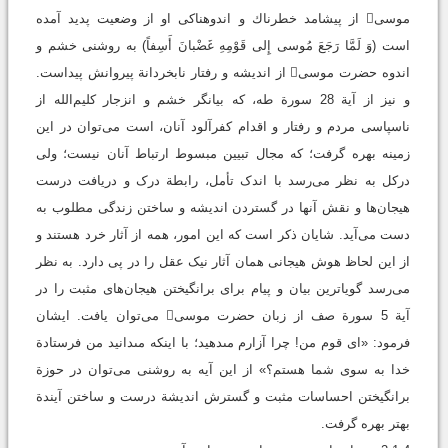
موسی از پيشامد خطرناك‏ و اندوهناكی او از وضعیت پديد آمده
است (وَ لَمَّا رَجَعَ مُوسى‏ إِلى‏ قَوْمِهِ غَضْبانَ أَسِفاً) به ‌روشنی خشم و
اندوه حضرت موسی از اندیشه و رفتار نابخردانة پیروانش پیداست.
و نیز از آیة 28 سورة طه، که بیانگر خشم و انزجار کلیم‌الله از
ناسپاسی مردم و رفتار و اقدام کفرآلود آنان، است می‌توان در اين
زمينه بهره گرفت؛ که مجال تبیین مبسوط ارتباط آنان نیست؛ ولی
درکل به نظر می‌رسد با اندک تأمل، رابطة درک و دریافت درست
هیجان‌ها و نقش آنها در گستردن اندیشه و ساختن زندگی مطلوب به
دست می‌آید. شایان‌ ذکر است که این امور، همه از آثار خرد هستند و
از این لحاظ هوش هیجانی همان آثار نیک عقل را در پی ‌دارد. به نظر
می‌رسد گویا‌ترین بیان و پیام برای برانگیختن هیجان‌های مثبت را در
آیة 5 سورة صف از زبان حضرت موسی می‌توان یافت. ایشان
فرمود: «اى قوم من! چرا آزارم مى‏دهيد؛ با اینکه مى‏دانيد من فرستادة
خدا به‌ سوی شما هستم؟» از این آیه به ‌روشنی می‌توان در حوزة
برانگیختن احساسات مثبت و گسترش اندیشة درست و ساختن آیندة
بهتر بهره گرفت.