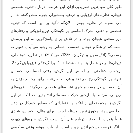
طور کلی مهم‌ترین نظریه‌پردازان این عرصه، دربارة تجربة شخصی
هیجان، نظریه‌های ارزیابی و فرضیة پسخوران‌ چهره سخن گفته‌اند. از
باب نمونه در نظریة جیمز – لان‌گه تأکید بر این است که تجربة
شخصی و ذهنی محرک اساسی برانگیختگی فیزیولوژیکی و رفتارهای
بارز مختص هیجان بوده و در تلاش براي پاسخ‌گويی به این پرسش
است که در هنگام هیجان، نخست احساس به وجود می‌آید یا تغییرات
جسمی؟ (اتکینسون و دیگران، 1385، ص 397). در نظریة دوعاملی،
هیجان‌ها بر دو عامل بنا نهاده شده‌اند: 1. برانگیختگی فیزیولوژیکی؛ 2.
برچسب شناختی. بر اساس این نگرش، وقتی احساسی احساس
شود، برانگیختگی رخ می‌دهد و فرد به ‌سرعت برای برچسب زدن به
آن احساس در جست‌و جوی نشانه‌های عاطفی می‌گردد. نظریه‌های
ارزیابی، مرتبط با بازخور حرکت مقدماتی‌اند؛ بدین معنا که در این
نگرش‌ها مجموعه‌ای از افکار و اعتقاداتی که به‌طور خودکار در ذهن
پیدا می‌شود، محوری‌ترین مسئله است. برای مثال، احساس شادی
غالباً همراه با اندیشه دربارة علل آن است. نگرش جلوه‌های چهره،
بیانگر فرضیة پسخوراندن چهره است. از باب نمونه، وقتی به کسی