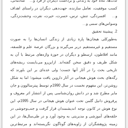
لذت‌ها، نگاه خود به زندگی و برداشت دیگران از فرد و... شادمانی،
کسب موفقیت، تعامل سازنده، جهت‌دهی دیگران در راستای اهداف
و... افسردگی، تنش، ترس، حسرت، حیرت، نفرت، وحشت‌زدگی،
وسواس‌های سمی و...
2. پیشینة تحقیق
به‌طورکلی هیجان‌ها پارة زیادی از زندگی انسان‌ها را به ‌صورت
مستقیم و غیرمستقیم در‌بر می‌گیرند و بزرگان عرصة علم و فلسفه،
مانند افلاطون، ارسطو و دیگران در حوزة واژه‌های مرتبط با آن به
شکل ظریف و دقیق سخن گفته‌اند. ازاین‌رو می‌بایست ریشه‌های
تاریخی بحث را در آثار آنها جست؛ ولی عده‌ای بر این باورند که
رگه‌های بحث هوش هیجانی در آثار داروین یافت می‎شود؛ اما به شکل
روشن‌تر، این مفهوم نخست در سال 1990م توسط پیترسالوون و جان
مایر مطرح شد و در دانش روان‌شناسی پس از انتشار اثر معروف و
پرفروش دانیل گلمن تحت عنوان هوش هیجانی در سال 1995م، این
نوع هوش در کانون توجه اندیشمندان قرار گرفت و جنب‌وجوشی در
حلقه‌های آموزشی و مدیریتی به وجود آورد و در طی‌سال‌ها، در این
زمینه پژوهشگران از زاویه‌های گوناگون نگریسته‌اند و مرتبط‌ترین