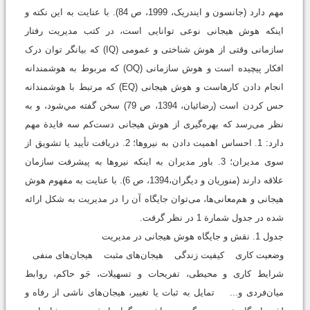
مهم دارد (جانسون و ایندریک، 1999، ص 84). با عنایت به این نکته و
اینکه هوش هیجانی نوعی توانایی است، در کتب مدیریت رفتار
سازمانی وقتی از هوش شناختی و عمومی (IQ) که بیانگر توان درک
افکار پیچیده است و هوش سازمانی (OQ) که مربوط به هوشمندانه
انجام دادن کارهاست و هوش هیجانی (EQ) که مرتبط با هوشمندانه
حس کردن است (رضائیان، 1394، ص 79) سخن گفته مي‌شود، و به
نظر می‌رسد که بهره‌گیری از هوش هیجانی دست‌کم سه فایدة مهم
دارد: 1. احساس اهمیت دادن به نیروها؛ 2. دریافت تأیید یا تشویق از
سوی مدیران؛ 3. باور مدیران به اینکه نیروها به پیشرفت سازمان
علاقه دارند (منوریان و دیگران،1394، ص 6). با عنایت به مفهوم هوش
هیجانی و هم‌معانی‌ها، می‌توان جایگاه آن را در مدیریت به شکل ارائه‌
شده در جدول شمارة 1 در نظر گرفت.
جدول 1. نقش و جایگاه هوش هیجانی در مدیریت
وضعیت کاری کیفیت زندگی هیجان‌های مثبت هیجان‌های منفی
شرایط کاری و محیطی، تفریحات و تسهیلات، جَو حاکم، روابط
میان‌فردی و... تمایل به ثبات یا تغییر، هیجان‌های ناشی از رفاه و