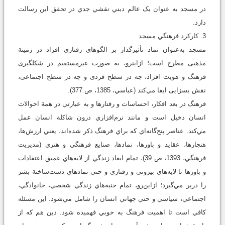
در مسجد به ‌عنوان يک عالم ديني نقشي جدي در تحقق اين رسالت
دارد.
3. کارکرد فرهنگي مسجد
مسجد به‌عنوان نماد تأثيرگذار بر الگوهاى رفتارى افراد در زمينة
مذهبى مطرح است؛ از‌اين‏رو، به ‌صورت غيرمستقيم در شكل‏گيرى
فرهنگ و هويت افراد، چه در سطح فردى و چه در سطح اجتماعى،
نقش بسزايى ايفا مي‌كند (عباسي، 1385، ص 377).
فرهنگ در بعد افکار، احساسات و رفتارها و به عبارتي در همة احوالات
انسان دخيل است و مانند نرم‌افزاري درون شاکلة انسان عمل
مي‌کند. عناصر پنج‌گانه‌اي که براي فرهنگ ذکر شده‌اند، يعني ارزش‌ها،
هنجارها، عقايد و باورها، نمادها، صنايع فرهنگي و هنري (مديريت
فرهنگي، 1393، ص 39)، تمام ابعاد زندگي از لايه‌هاي عميق اعتقادات
و باورها تا لايه‌هاي بيروني و رفتاري و حتي نمادهاي دست‌ساختة بشر
را در‌بر مي‌گيرد؛ ازاين‌رو، تمام جنبه‌هاي زندگي شخصي، خانوادگي،
اجتماعي، سياسي و حتي جهاني انسان را شامل مي‌شود. اين مسئله
کافي است تا اهميت فرهنگ به‌ خوبي فهميده شود. دين هم که از