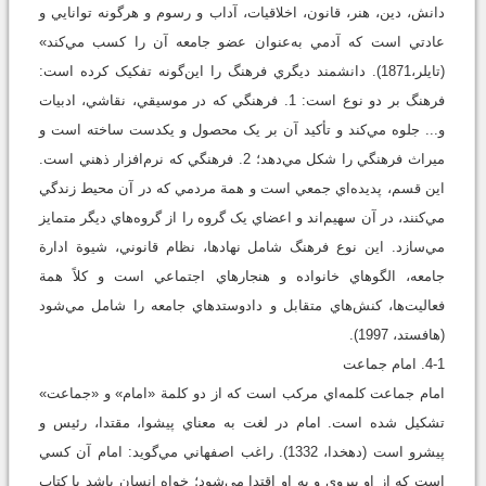
دانش، دين، هنر، قانون، اخلاقيات، آداب‌ و رسوم و هرگونه توانايي و
عادتي است که آدمي به‌عنوان عضو جامعه آن را کسب مي‌کند»
(تايلر،1871). دانشمند ديگري فرهنگ را اين‌گونه تفکيک کرده است:
فرهنگ بر دو نوع است: 1. فرهنگي که در موسيقي، نقاشي، ادبيات
و... جلوه مي‌کند و تأکيد آن بر يک محصول و يکدست ساخته است و
ميراث فرهنگي را شکل مي‌دهد؛ 2. فرهنگي که نرم‌افزار ذهني است.
اين قسم، پديده‌اي جمعي است و همة مردمي که در آن محيط زندگي
مي‌کنند، در آن سهيم‌اند و اعضاي يک گروه را از گروه‌هاي ديگر متمايز
مي‌سازد. اين نوع فرهنگ شامل نهادها، نظام قانوني، شيوة ادارة
جامعه، الگوهاي خانواده و هنجارهاي اجتماعي است و کلاً همة
فعاليت‌ها، کنش‌هاي متقابل و دادوستدهاي جامعه را شامل مي‌شود
(هافستد، 1997).
4-1. امام جماعت
امام جماعت کلمه‌اي مرکب است که از دو کلمة «امام» و «جماعت»
تشکيل شده است. امام در لغت به معناي پيشوا، مقتدا، رئيس و
پيشرو است (دهخدا، 1332). راغب اصفهاني مي‌گويد: امام آن کسي
است که از او پيروي و به او اقتدا مي‌شود؛ خواه انسان باشد يا کتاب