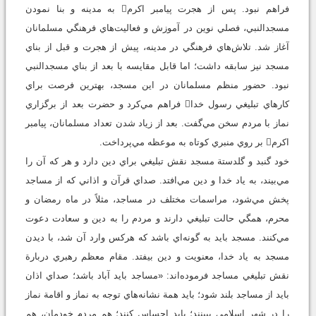
فراهم نبود. پس از هجرت پيامبر اکرم به مدينه و بنا نمودن
مسجدالنبي، فصلي نوين در آموزش و فعاليت‌هاي فرهنگي مسلمانان
آغاز شد. تلاش‌هاي فرهنگي در مدينه، پيش از هجرت و قبل از بناي
مسجد نيز سابقه داشت؛ اما قابل‌ مقايسه با بعد از بناي مسجدالنبي
نبود. حضور منظم مسلمانان در اين مسجد، بهترين فرصت براي
کارهاي تبليغي رسول خدا فراهم مي‌کرد و حضرت بعد از برگزاري
نماز با مردم سخن مي‌گفت. بعد از زياد شدن تعداد مسلمانان، پيامبر
اکرم بر روي منبري کوتاه به موعظه مي‌پرداخت.
خود گنبد و گلدستة مسجد نقش تبليغي براي دين دارد و هر که آن را
مي‌بيند، به ياد خدا و دين مي‌افتد. صداي قرآن و اذاني که از مساجد
پخش مي‌شود، مراسمات مختلف در مساجد، مثلاً در ماه رمضان و
محرم، همگي حالت تبليغي دارند و مردم را به دين و سعادت دعوت
مي‌کنند. مسجد بايد به گونه‌اي ‌باشد که هرکس وارد آن شد، با ديدن
مسجد به ياد خدا، معنويت و دين بيفتد. مقام معظم رهبري دربارة
نقش تبليغي مساجد فرموده‌اند: «مساجد بايد آباد باشد؛ صداي اذان
بايد از مساجد بلند شود؛ بايد همة نشانه‌هاي توجه به نماز و اقامة نماز
را در شهر اسلامي ببينند؛ بايد احساس کنند؛ هم مردم خودمان، هم