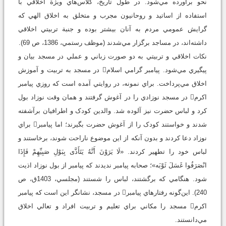
نحو برآورده مي‌شود. در طول تاريخ، کلاس‌هاي ويژة اخلاقي با
استفاده از اساتيد و روحانيون مجرب و متخلق به اخلاق الهي که
گرايش عمومي مردم به آنان بيشتر بوده و جنبة تربيتي اخلاقي
داشته‌اند، در مساجد برگزار مي‌شدند (موظف رستمي، 1386، ص 69).
نکات اخلاقي و تربيتي به دو ‌صورت زباني و عملي در مسجد بيان و
پيگيري مي‌شود. پيامبر گرامي اسلام در مسجد به تربيت و آموزش
اخلاق مي‌پرداخت. براي نمونه، در روايتي آمده است که روزي پيامبر
اکرم در مسجد نوزادي را در آغوش گرفتند و همان وقت نوزاد بول
کرد و لباس حضرت نيز آلوده شد. والدين کودک و اطرافيان برآشفته
شدند و خواستند کودک را از آغوش حضرت بگيرند؛ اما پيامبر براي
نوزاد دعا کردند و بدون آنکه از اين موضوع ناراحت شوند، برخاستند و
لباس خود را تطهير کردند. «لَا يَرَوْنَ أَنَّهُ يَتَأَذَّى بِبَوْلِ صَبِيِّهِمْ فَإِذَا
انْصَرَفُوا غَسَلَ ثَوْبَه»؛ صحابه پيامبر نديدند که پيامبر از بول نوزاد اذيت
شود. هنگامي که برگشتند، لباس را شستند‏ (مجلسي، 1403ق، ص
240). اين‌گونه رفتارهاي پيامبر در مسجد، نشانگر اين است که پيامبر
اکرم مسجد را مکاني براي تعليم و تربيت افراد و تعالي اخلاق
مي‌دانستند.