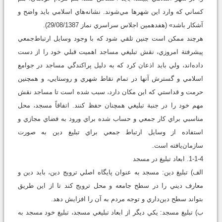
کساني که وارد اين شهرها مي‌شوند. نشانه‌هاي اسلامي بايد واضح و
آشکار باشد» (هفدهمين اجلاس سراسري نماز 29/08/1387).
هرچند ممکن است چنين تلقي شود که با وجود وسايل ارتباط‌جمعي
پيشرفتة امروزي، نقش تبليغي مساجد اهميت قبلي خود را از دست‌
داده‌اند، ولي بايد اذعان کرد که به دليل پراکندگي مساجد در جوامع
اسلامي و گسترش آنها در تمام نقاط شهري و روستايي، و همچنين
حرمت و قداستي که اين مکان دارد، سبب شده است تا مساجد نقش
مهم خود را در جنبة تبليغي همچنان حفظ كنند. اتفاقاً مسجد، محل
مناسبي براي کار جمعي و حساب ‌شده براي ورود به فضاي مجازي و
استفاده از وسايل ارتباط جمعي براي تبليغ دين به‌ صورت
سازمان‌يافته است.
1-1-4.‌ ابعاد تبليغ در مسجد
الف) تبليغ دين: مسجد به‌ عنوان پايگاه اصلي ترويج دين، بايد دين و
معارف ديني را در سطح جامعه و محل ترويج کند تا از اين طريق
بتواند سطح دين‌داري و توجه مردم به آن را افزايش دهد.
ب) تبليغ مسجد: يکي ديگر از ابعاد تبليغي مسجد، تبليغ خود مسجد به