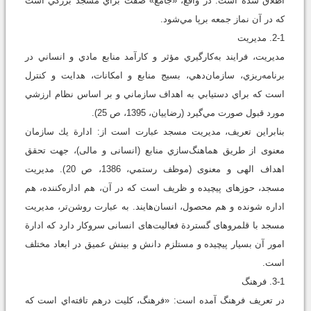
اطلاق شده است. در واقع، «جامع» صفت براي مسجد بزرگي است
که در آن نماز جمعه بر‌پا مي‌شود.
2-1. مديريت
مديريت، فرايند به‌کارگيري مؤثر و کارآمد منابع مادي و انساني در
برنامه‌ريزي، سازمان‌دهي، بسيج منابع و امکانات، هدايت و کنترل
است که براي دستيابي به اهداف سازماني و بر اساس نظام ارزشي
مورد قبول صورت مي‌گيرد (رضاييان، 1395، ص 25).
بنابراين تعريف، مديريت مسجد عبارت است از: ادارة يك سازمان
معنوى از طريق هماهنگ‌سازي منابع (انسانى و مالى)، جهت تحقق
اهداف الهى و معنوى (موظف رستمي، 1386، ص 20). مديريت
مسجد، حوزه‏اى پيچيده و ظريف است كه در آن، هم اداره‌کننده، هم
اداره‌ شونده و هم محصول، انسان‌ها‌يند. به عبارت روشن‌تر، مديريت
مسجد با قلمروهاى گستردة فعاليت‌هاى انسانى سروكار دارد كه ادارة
امور آن بسيار پيچيده و مستلزم دانش و بينش عميق در ابعاد مختلف
است.
3-1. فرهنگ
در تعريف فرهنگ آمده است: «فرهنگ، کليت در‌هم تافته‌اي است که