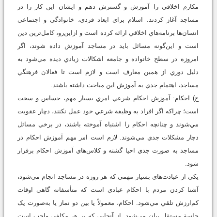
مکارم اخلاقي را آموزش و گسترش دهم و ايشان اين کار را در
مساجد آغاز کردند. اسلام براي ابعاد فردي، خانوادگي و اجتماعي
انسان‌ها برنامه‌هاي اخلاقي ارائه کرده است و ازاين‌رو، کامل‌ترين دين
است و اين‌گونه مسائل بايد در مساجد آموزش داده شوند، اگر
امروزه در سطح خانواده و جامعه اشکالات زيادي ديده مي‌شود به
دليل دوري از همين معارف است و لازم است تا فعالان فرهنگي
مساجد، اهتمام جدي به آموزش اين مباحث داشته باشند.
ج) احكام: آموزش احکام شرعي امري بسيار مهم، حساس و سخت
است؛ چراکه اگر افراد به وظيفة شرعي خود عمل نکنند، دچار عقوبت
مي‌شوند و چنانچه احکام را اشتباه آموخته باشند، در برخي مسائل
دچار مشکلات جدي مي‌شوند. لازم است امر مهم آموزش احکام در
مساجد به‌ صورت جدي احيا گشته و کلاس‌هاي آموزش احکام برقرار
شود.
يکي از عبادت‌هاي بسيار مهمي که هر روزه در مساجد انجام مي‌شود،
آشنا کردن مردم با احکام عبادي است که متأسفانه گاهي اوقات
کم‌ارزش تلقي مي‌شود. احکام، معمولاً يا بين دو نماز يا به‌صورت يک
جلسة مستقل بيان مي‌شود. از آنجايي که بر هر مکلفي واجب است