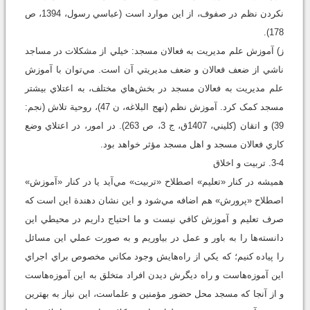
نکردن نظم در صفوف، از اين موارد است (عباسي رسول، 1394، ص
178).
ز) آموزش علم مديريت به فعالان مسجد: خيلي از مشکلات در مساجد
ناشي از ضعف فعالان و ضعف مديريتي آن است. مي‌توان با آموزش
علم مديريت به فعالان مسجد در بخش‌هاي مختلف، به اعتلاي بيشتر
مسجد کمک کرد. آموزش نظم (نهج البلاغه، ن 47)، روحية تلاش (نجم:
39) و اتقان (كليني، 1407ق، ج 3، ص 263). در امور، در اعتلاي وضع
کاري فعالان مسجد و اهل مسجد مؤثر خواهد بود.
3-4. ‌تربيت و اخلاق
هميشه در کنار «تعليم» اصطلاح «تربيت» مي‌آيد يا در کنار «آموزش»
اصطلاح «پرورش» هم اضافه مي‌شود و اين نشان دهندة اين است که
صرف تعليم و آموزش کافي نيست و ما احتياج داريم در محيطي اين
دانسته‌ها را به باور و عمل در بياوريم و به ‌صورت عملي اين مسائل
را پياده کنيم؛ که يکي از راه‌هايش وجود مکاني مخصوص براي اجراي
اين آموزه‌هاست و راه ديگرش ديدن افراد متخلق به اين آموزه‌ها‌ست
و از آنجا که مسجد محل حضور مؤمنين و علما‌ست، اين نياز به بهترين