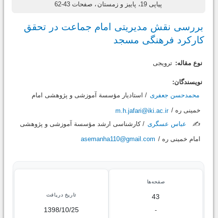
پیاپی 19، پاییز و زمستان
، صفحات 43-62
بررسی نقش مدیریتی امام جماعت در تحقق
کارکرد فرهنگی مسجد
نوع مقاله:
ترویجی
نویسندگان:
محمدحسن جعفری
/ استادیار مؤسسة آموزشی و پژوهشی امام
خمینی ره /
m.h.jafari@iki.ac.ir
✍️
عباس عسگری
/ کارشناسی ارشد مؤسسة آموزشی و پژوهشی
امام خمینی ره /
asemanha110@gmail.com
صفحه‌ها
تاریخ دریافت
43
1398/10/25
-