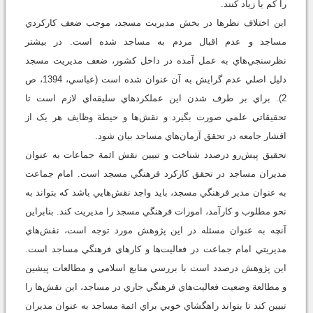
را کم يا زياد کنند.
اين اختلاف نظرها در بخش مديريت مسجد، موجب ضعف کارکردي
مساجد و عدم اقبال مردم به مساجد شده است. در بيشتر
نظرسنجي‌هاي به عمل آمده در داخل کشور، ضعف مديريت مسجد
دليل اصلي عدم گرايش به آن عنوان شده است (عباسي، 1394، ص
2). براي بر طرف شدن اين عملكردهاي سليقه‌اي لازم است تا
تحقيقاتي علمي صورت بگيرد و نقش‌ها و حيطة وظايف هر يک از
اقشار جامعه در تحقق آرمان‌هاي مساجد بيان شود.
تحقيق پيش‌رو در‌صدد شناخت و تبيين نقش ائمة جماعات به ‌عنوان
مديران مساجد در تحقق کارکرد فرهنگي مسجد است. امام جماعت
به‌ عنوان مدير فرهنگي مسجد، بايد واجد نقش‌هايي باشد که بتواند به
نحو مطلوب و کارآمد، امورات فرهنگي مسجد را مديريت كند. بنابراين
آنچه به ‌عنوان مسئله در اين پژوهش مورد توجه است، نقش‌هاي
مديريتي امام جماعت در فعاليت‌ها و کارهاي فرهنگي مساجد است.
اين پژوهش درصدد است با بررسي منابع اسلامي و مطالعات پيشين
و مطالعة وضعيت فعاليت‌هاي فرهنگي جاري در مساجد، اين نقش‌ها را
تبيين كند تا بتواند راهگشاي خوبي براي ائمة مساجد به‌ عنوان مديران