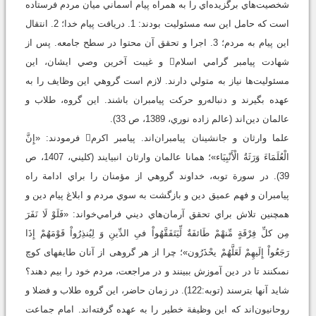
شخصيت‌هاي برگزيده‌اي را به همراه پيام آسماني ميان مردم فرستاده
است که حامل اين سه مسئوليت بودند: 1. دريافت پيام خدا؛ 2. انتقال
اين پيام به مردم؛ 3. اجرا و تحقق آن محتوا در سطح جامعه. پس از
شهادت پيامبر گرامي اسلام و غيبت آخرين وصي‌ ايشان، اين
مسئوليت‌ها نياز به متولي دارند. لازم است گروهي اين وظايف را به
عهده بگيرند و دنباله‌رو حرکت پيامبران باشند. اين گروه، طلاب و
عالمان دين‌اند (عالم زاده نوري، 1389، ص 33).
علما وارثان و جانشينان پيامبران‌اند. پيامبر اکرم فرمودند: «إِنَّ
الْعُلَمَاءَ وَرَثَةُ الْأَنْبِيَاء»؛ همانا عالمان وارثان انبيايند (کليني، 1407، ص
39). در سورة توبه، خداوند گروهي از مؤمنان را براي ادامة راه
پيامبران و فهم عميق دين و بازگشت به ‌سوي مردم و ابلاغ پيام دين و
همچنين تلاش براي تحقق آرمان‌هاي ديني فرامي‌خواند: «فَلَوْ لَا نَفَرَ
مِن كلِّ فِرْقَةٍ مِّنهْمْ طَائفَةٌ لِّيَتَفَقَّهُواْ فىِ الدِّينِ وَ لِيُنذِرُواْ قَوْمَهُمْ إِذَا
رَجَعُواْ إِلَيهِمْ لَعَلَّهُمْ يحْذَرُون‏»؛ چرا از هر گروهى از آنان طايفه‏اى كوچ
نمى‏كنند تا در دين آموزش ببينند و در مراجعت، مردم خود را بيم دهند؟
شايد آنها بترسند (توبه:122). در زمان حاضر، اين گروه طلاب و فضلا و
روحانيون‌اند که اين وظيفة خطير را به عهده گرفته‌اند. امام جماعت