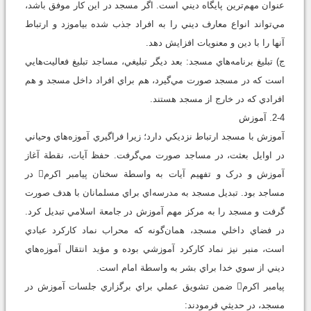
‌عنوان مهم‌ترين پايگاه ديني است. اگر مسجد در اين کار موفق باشد،
مي‌تواند انواع معارف ديني را به افراد جذب شده بياموزد و ارتباط
آنها را با دين و معنويات افزايش دهد.
ج) تبليغ برنامه‌هاي مسجد: بعد ديگر تبليغي، مساجد تبليغ فعاليت‌هايي
است که در مسجد صورت مي‌گيرد، هم براي افراد داخل مسجد و هم
افرادي که در خارج از مسجد هستند.
2-4.‌ آموزش
آموزش با مسجد ارتباط نزديکي دارد؛ زيرا فراگيري آموزه‌هاي وحياني
در اوايل بعثت، در مساجد صورت مي‌گرفت. حفظ آيات، نقطة آغاز
آموزش و درک و تفهيم آيات به‌ واسطة سخنان پيامبر اکرم در
مساجد بود. تبديل مسجد به مدرسه‌اي براي مسلمانان با هدف صورت
گرفت و مسجد را به مرکز مهم آموزش در جامعة اسلامي تبديل کرد.
در فضاي داخلي مسجد، همان‌گونه که محراب نماد کارکرد عبادي
است، منبر نيز نماد کارکرد آموزشي بوده و مؤيد انتقال آموزه‌هاي
ديني از سوي خدا براي بشر به ‌واسطة امام است.
پيامبر اکرم ضمن تشويق عملي براي برگزاري جلسات آموزش در
مسجد، در حديثي فرمودند: