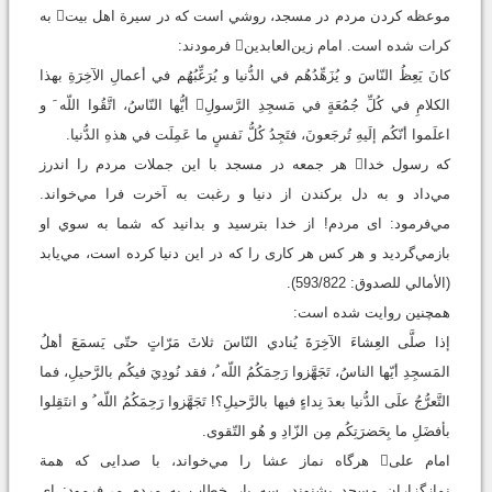
موعظه کردن مردم در مسجد، روشي است که در سيرة اهل‌ بيت به
کرات شده است. امام زين‌العابدين فرمودند:
كانَ يَعِظُ النّاسَ و يُزَهِّدُهُم في الدُّنيا و يُرَغِّبُهُم في أعمالِ الآخِرَةِ بهذا
الكلامِ في كُلِّ جُمُعَةٍ في مَسجِدِ الرَّسولِ أيُّها النّاسُ، اتَّقُوا اللّه َ و
اعلَموا أنّكُم إلَيهِ تُرجَعونَ، فتَجِدُ كُلُّ نَفسٍ ما عَمِلَت في هذهِ الدُّنيا.
كه رسول خدا هر جمعه در مسجد با اين جملات مردم را اندرز
مي‌داد و به دل بركندن از دنيا و رغبت به آخرت فرا مي‌خواند.
مي‌فرمود: اى مردم! از خدا بترسيد و بدانيد كه شما به ‌سوي او
بازمي‌گرديد و هر كس هر كارى را كه در اين دنيا كرده است، مي‌يابد
(الأمالي للصدوق: 593/822).
همچنين روايت شده است:
‌إذا صلَّى العِشاءَ الآخِرَةَ يُنادي النّاسَ ثلاثَ مَرّاتٍ حتّى يَسمَعَ أهلُ
المَسجِدِ أيّها الناسُ، تَجَهَّزوا رَحِمَكُمُ اللّه ُ، فقد نُودِيَ فيكُم بالرَّحيلِ، فما
التَّعرُّجُ علَى الدُّنيا بعدَ نِداءٍ فيها بالرَّحيلِ؟! تَجَهَّزوا رَحِمَكُمُ اللّه ُ و انتَقِلوا
بأفضَلِ ما بِحَضرَتِكُم مِن الزّادِ و هُو التّقوى.
‌امام على‌ هرگاه نماز عشا را مي‌خواند، با صدايى كه همة
نمازگزاران مسجد بشنوند، سه بار خطاب به مردم مي‌فرمود: اى