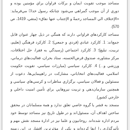
مساجد موجب تقويت ايمان و برکات فراوان براي مؤمنين بوده و
دوري از آن موجب گمراهي مي‌شود چنانكه رسول خدا مي‌فرمايد:
«الإختلاف الي المساجد رحمةٌ و الإجتناب عنها نفاق» (متقي، 1419، ص
570).
مساجد کارکردهاي فراواني دارند که همگي در ذيل چهار عنوان قابل
جمع‌اند: 1. کارکرد عبادي (فردي و جمعي)؛ 2. کارکرد فرهنگي (تعليم،
تربيت، تبليغ)؛ 3. کارکرد اجتماعي (رسيدگي به فقرا، حل اختلافات،
مرکز مشاوره، صندوق قرض‌الحسنه، ستاد بحران، فعاليت‌هاي درماني،
ورزشي و...) 4. کارکرد سياسي (مبارزات سياسي، تقويت حکومت
اسلامي، فعاليت‌هاي انتخاباتي، مشارکت در راهپيمايي‌ها، دعوت از
مسئولين و فعالان سياسي، برگزاري مناظرات و کرسي‌هاي سياسي و
همچنين سازمان‌دهي و تربيت نيروهايي براي تأمين امنيت داخلي و
خارجي کشور).
مسجد به قشر يا گروه خاصي تعلق ندارد و همة مسلمانان در محقق
ساختن اهداف آن، مسئول‌اند و در طول تاريخ نيز مساجد توسط خود
مردم اداره شده‌اند. روحانيون و علما نيز در ادارة مسجد نقش مهم و
تأثيرگذاري را ايفا کرده‌اند و يکي از مؤثرترين اقشار در اين زمينه