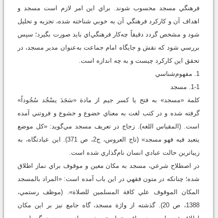
فرهنگي مسجد محسوب شوند. براي اين امر لازم است مسجد و
اهداف آن و کارکرد فرهنگي آن به‌ خوبي شناخته شده، تجزيه و تحليل
شود و مشخص گردد دقيقاً چه‌کار فرهنگي‌اي بايد صورت بگيرد؛ سپس
بررسي شود که نقش و جايگاه امام جماعت به‌عنوان مدير مسجد، در
تحقق اين کارکرد چيست و به چه اندازه است.
1. مفهوم‌شناسي
1-1.‌ مسجد
کلمة «مسجد» به فتح يا کسر جيم از مادة «سَجَدَ يسْجُد سُجُوداً»
گرفته شده و در کتب لغت به معناي خضوع و خشوع و فروتني آمده
است. (المقياس اللغه). زجاج در تعريف مسجد مي‌گويد: «کل موضع
يتعبد فيه فهو مسجد» (تاج العروس، ج2، ص 371). اين عبادتگاه، به
زيباترين حالت عبادي انسان نام‌گذاري شده است.
در اصطلاح شرعي، مسجد به مکان معين و موقوف براي نماز اطلاق
شده؛ چنانکه در متون فقهي در اين باب آمده است: «المراد بالمسجد
المکان الموقوف علي کاف‍‍ة المسلمين للصلاة».‌ (موظف رستمي،
1388، ص 20). گذشته از واژة مسجد، گاه جامع نيز بر اين مکان