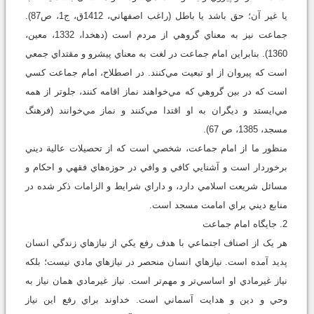
يا غير آن؛ حق باشد يا باطل (راغب اصفهاني، 1412ق، ج1، ص87).
جماعت نيز به معناي گروهي از مردم است (دهخدا، 1332، معين،
1360). بنابراين امام جماعت در لغت به معناي پيشرو و مقتداي جمعي
است که پيروان از او تبعيت مي‌کنند. در اصطلاح، امام جماعت کسي
است که در بين گروهي که مي‌خواهند نماز اقامه کنند، جلوتر از همه
مي‌ايستد و ديگران به او اقتدا مي‌کنند و نماز مي‌خوانند (فرهنگ
مسجد، 1385، ص 67).
منظور ما از امام جماعت، شخصي است که از تحصيلات عالية ديني
برخوردار است و آشنايي كافي و وافي در حوزه‌هاي فقهي و احكام و
مسائل شريعت اسلامي دارد، و داراي شرايط و الزامات ذکر شده در
منابع ديني براي امامت مسجد است.
2. جايگاه امام جماعت
هر يک از اصناف اجتماعي با هدف رفع يکي از نيازهاي زندگي انسان
پديد آمده است. نيازهاي انسان منحصر در نيازهاي مادي نيست؛ بلکه
نياز غيرمادي او اساسي‌تر و مهم‌تر است. نياز غيرمادي همان نياز به
وحي و دين و هدايت آسماني است. خداوند براي رفع اين نياز