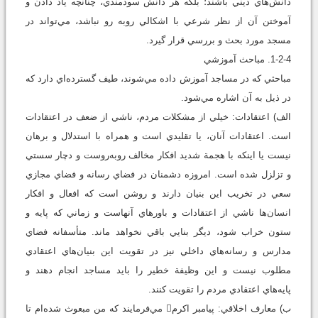
دانش‌هاي ديني باشند؛ بلکه هر دانش سودمندي، چنانچه ياد دادن و
آموختن آن از نظر شرعي با اشکالي روبه رو نباشد، مي‌تواند در
مسجد مورد بحث و بررسي قرار گيرد.
1-2-4.‌ مباحث آموزشي
مباحثي که در مساجد آموزش داده مي‌شوند، طيف گسترده‌اي دارد که
در ذيل به آن اشاره مي‌شود.
الف) اعتقادات: خيلي از مشکلات مردم، ناشي از ضعف در اعتقادات
است. اعتقادات آنان، يا تقليدي است و همراه با استدلال و برهان
نيست يا اينکه با هجمة شديد افکار مخالف روبه‌روست و دچار سستي
و تزلزل شده است. امروزه دشمنان در فضاي رسانه و فضاي مجازي
سعي در تخريب اين بنيان دارند و روشن است که افعال و افکار
انسان‌ها ناشي از اعتقادات و باورهاي آنهاست و زماني که پايه و
ستون خراب شود، ديگر بنايي باقي نخواهد ماند. متأسفانه فضاي
مدارس و رسانه‌هاي داخلي نيز در تقويت اين بنيان‌هاي اعتقادي
مطلوب نيست و اين وظيفة خطير را بايد مساجد انجام دهند و
پايه‌هاي اعتقادي مردم را تقويت کنند.
ب) معارف اخلاقي: پيامبر اکرم مي‌فرمايند كه من مبعوث شده‌ام تا