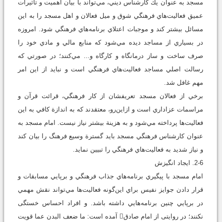
مسجد به ‌عنوان يك کارشناس ديني، مي‌تواند با بيان اهميت و تأثيرات
عميق فعاليت‌هاي فرهنگي شوق و ميل فعالان و اهل مسجد را به اين
مسائل بيشتر كند و موجبات اعتلاي برنامه‌هاي فرهنگي شود. امروزه
در بسياري از مساجد ديده مي‌شود که منابع مالي و مادي خود را
صرف ساخت و ساز درمانگاه و کارگاه و... مي‌کنند؛ در صورتي که
رسالت اصلي مساجد فعاليت‌هاي فرهنگي است و نبايد از اين امر
مهم غافل شد.
برخي از فعالان مسجد تعريفشان از کار فرهنگي، قرائت قرآن و
مراسمات عزاداري است و از‌اين‌رو، معتقدند که به ‌اندازة کافي به اين
فعاليت‌ها پرداخته مي‌شود و به هزينة بيشتر نياز نيست. امام مسجد به
‌عنوان کارشناس فرهنگي مسجد بايد گسترة وسيع فرهنگ را بيان کند
و نياز شديد به فعاليت‌هاي فرهنگي را تبيين نمايد.
2-6.‌ ايجاد انگيزش
امام مسجد با پيگيري برنامه‌هاي جذاب فرهنگي و برپايي مسابقات و
قرار دادن جوايز نفيس براي اين‌گونه فعاليت‌ها مي‌تواند نقش مهمي
در برپايي چنين برنامه‌هايي داشته باشد. و افراد احساس خستگی
نکنند؛ در روایتی از امام صادق آمده است: ما ضعف البدن عما قویت