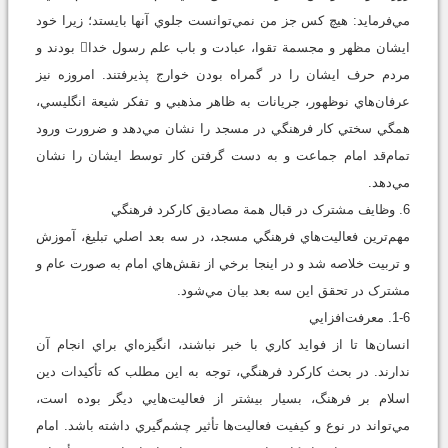
مي‌فرمايد: هيچ‌ کس جز من نمي‌توانست جلوي آنها بايستد؛ زيرا خود
ايشان مظهر و مجسمة تقوا، عبادت و باب علم رسول خدا بودند و
مردم حرف ايشان را در گمراه بودن خوارج پذيرفتند. امروزه نيز
عرفان‌هاي نوظهور، جريانات به ‌ظاهر مذهبي و تفکر شيعة انگليسي،
همگي سختي کار فرهنگي در مسجد را نشان مي‌دهد و ضرورت ورود
تمام‌قد امام جماعت و به دست گرفتن کار توسط ايشان را نشان
مي‌دهد.
6. وظايف مشترک در قبال همة مصاديق کارکرد فرهنگي
مهم‌ترين فعاليت‌هاي فرهنگي مسجد، در سه بعد اصلي تبليغ، آموزش
و تربيت خلاصه شد و در اينجا برخي از نقش‌هاي امام به ‌صورت عام و
مشترک در تحقق اين سه بعد بيان مي‌شود.
1-6. معرفت‌افزايي
انسان‌ها تا از فوايد کاري با خبر نباشند، انگيزه‌اي براي انجام آن
ندارند. در بحث کارکرد فرهنگي، توجه به اين مطلب که تأکيدات دين
اسلام بر فرهنگ، بسيار بيشتر از فعاليت‌هايي ديگر بوده است،
مي‌تواند در نوع و کيفيت فعاليت‌ها تأثير چشم‌گيري داشته باشد. امام