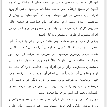
اين کار به ‌شدت تخصصي و حساس است. خيلي از مشکلاتي که هم
‌اکنون در سطح فرهنگ ديني جامعه مشاهده مي‌شود، ناشي از ورود
افراد غيرمتخصص در اين حيطه بوده که آسيب‌هايشان بيش از
منافعشان بوده است. لازم است كه امام جماعت، در سطح عالي
مديريتي کارکرد فرهنگي مسجد باشد و در سطوح مياني و عملياتي نيز
افراد منصوب از طرف او مشغول به کار باشند.
برخي از کارها و مراسمات ديني عامة مردم، چنان با فرهنگ آنها
عجين شده است که اگر کسي بخواهد در آنها دخالتي کند، با واکنش
شديد مردم روبه‌ر‌رو مي‌شود؛ در صورتي‌ که برخي از اين امور
هيچ‌گونه اصالت ديني ندارند؛ مثلاً قمه زدن و حمل علامت در
دسته‌هاي سينه‌زني، براي برخي افراد چنان قداست دارد که حتي بعد
از منع قانوني آن، شديداً در پي انجام آن بوده‌اند. در اين‌گونه امور،
تنها روحانيون مي‌توانند ورود کنند و افراد ديگر توان تغيير اين
فرهنگ‌هاي مرسوم را ندارند؛ زيرا اين امور در نزد مردم تقدس
يافته‌‌اند و تغيير اين امور براي آنها سخت است.
خوارج کساني بودند که اهل قرآن، نماز شب، سجده‌هاي طولاني و
روزه بودند، وليکن انحرافات عميق ديني هم داشتند. امام علي