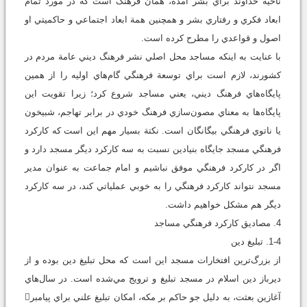
ناحية خداوند براي بشر آمده، همان فرهنگ است که در مورد تمام
ابعاد فکري و رفتاري بشر و همچنين همة ابعاد اجتماعي و حاکميتي او
اصول و قواعدي را مطرح کرده است.
با عنايت به اينکه مساجد محل اصلي نشر فرهنگ ديني عامة مردم در
کشورند، لازم است براي توسعة فرهنگي گام‌هاي اوليه را از همين
پايگاه‌هاي فرهنگ ديني، يعني مساجد شروع کرد؛ زيرا تقويت اين
پايگاه‌ها به معناي مصون‌سازي فرهنگ خودي در برابر تهاجم، شبيخون
يا ناتوي فرهنگي بيگانگان است. نکتة بسيار مهم اين است که کارکرد
فرهنگي مسجد جايگاه بنيادين نسبت به سه کارکرد ديگر مسجد دارد و
اگر در کارکرد فرهنگي موفق نباشيم و امام جماعت به ‌عنوان مدير
مسجد نتواند کارکرد فرهنگي را به‌ خوبي عملياتي کند، در سه کارکرد
ديگر هم مشکل خواهيم داشت.
4. مصاديق کارکرد فرهنگي مساجد
1-4. تبليغ دين
از بزرگ‌ترين افتخارات مسجد اين است که محل تبليغ دين بوده و از
ديرباز دين اسلام در مسجد تبليغ و ترويج مي‌شده است. در سال‌هاي
آغازين بعثت، به دليل جو حاکم بر مکه، امکان تبليغ علني براي پيامبر