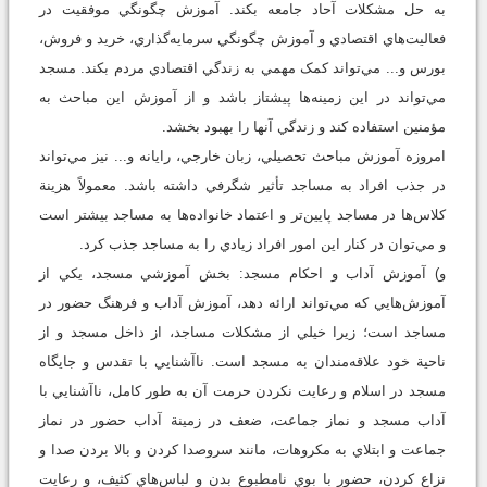
به حل مشکلات آحاد جامعه بکند. آموزش چگونگي موفقيت در
فعاليت‌هاي اقتصادي و آموزش چگونگي سرمايه‌گذاري، خريد و فروش،
بورس و‌... مي‌تواند کمک مهمي به زندگي اقتصادي مردم بکند. مسجد
مي‌تواند در اين زمينه‌ها پيشتاز باشد و از آموزش اين مباحث به
مؤمنين استفاده کند و زندگي آنها را بهبود بخشد.
امروزه آموزش مباحث تحصيلي، زبان خارجي، رايانه و... نيز مي‌تواند
در جذب افراد به مساجد تأثير شگرفي داشته باشد. معمولاً هزينة‌
کلاس‌ها در مساجد پايين‌تر و اعتماد خانواده‌ها به مساجد بيشتر است
و مي‌توان در کنار اين امور افراد زيادي را به مساجد جذب كرد.
و) آموزش آداب و احكام مسجد: بخش آموزشي مسجد، يکي از
آموزش‌هايي که مي‌تواند ارائه دهد، آموزش آداب و فرهنگ حضور در
مساجد است؛ زيرا خيلي از مشکلات مساجد، از داخل مسجد و از
ناحية خود علاقه‌مندان به مسجد است. ناآشنايي با تقدس و جايگاه
مسجد در اسلام و رعايت نکردن حرمت آن به‌ طور کامل، ناآشنايي با
آداب مسجد و نماز جماعت، ضعف در زمينة آداب حضور در نماز
جماعت و ابتلاي به مکروهات، مانند سروصدا کردن و بالا بردن صدا و
نزاع کردن، حضور با بوي نامطبوع بدن و لباس‌هاي کثيف، و رعايت