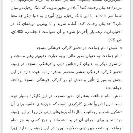
مردم! خدايتان رحمت کند! آماده و مجهز شويد، كه بانگ رحيل در ميان
شما سر داده‌اند. با اين بانگ رحيل، روى آوردن به دنيا ديگر چه معنا
دارد؟ خدايتان رحمت کند! آماده شويد و با بهترين توشه‌اي كه در
اختيارداريد، رهسپار [آخرت] شويد و آن تقواست (مجلسي، 1403ق،
ص 391).
5. نقش امام جماعت در تحقق کارکرد فرهنگي مسجد
امام جماعت به‌ عنوان مدير عالي، و به عبارت دقيق‌تر رهبر مسجد، و
از سوي ديگر به‌ عنوان کارشناس ديني و فرهنگي مسجد، در زمينة
تحقق کارکرد فرهنگي نقشي منحصر به فرد را به عهده دارد. در اين
بخش به ميزان تأثير و نقش او در کارکرد فرهنگي مسجد پرداخته
خواهد شد.
نقش امام جماعت به‌عنوان مدير مسجد، در اين کارکرد بسيار مهم
است؛ زيرا تقريباً همان کارکردي است که حوزه‌هاي علميه براي آن
تشکيل ‌شده و روحانيت سال‌ها آموزش‌هاي ديني لازم را در اين زمينه
ديده‌اند و براي اجراي آن تربيت‌ شده‌اند و هيچ‌ کسي به جز امام
جماعت و متخصصين ديني صلاحيت ورود در اين زمينه را ندارد؛ زيرا