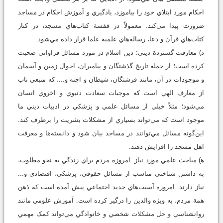
احکام مورد ابتلاي خود را بياموزد، يادگيري و آموزش احکام در مساجد
ضرورت پيدا مي‌کند. معمولاً در قفسة کتاب‌هاي مسجد، در کنار
کتاب‌هاي قرآن و دعا، رساله‌هاي علمية علما قرار داده مي‌شود.
د) معارفت گستردة ديني: دين اسلام در مورد مسائل فراواني صحبت
کرده است؛ از جمله تاريخ گذشتگان و پيامبران، احوال زمين و آسمان
و موجودات در آن، مانند فرشتگان، شيطان و اجنه و...، که منبعي ناب
از معارف الهي است که موجبات سعادت دنيوي و اخروي انسان
مي‌شود؛ مثلاً خيلي از مسائل علمي و پزشکي در ادبيات ديني ما
موجود است که مي‌تواند بسياري از مشکلات بشريت را برطرف کند.
اين‌گونه مسائل مي‌توانند در مساجد بيان شود و دانسته‌ها و معرفت
اهل مسجد را افزايش دهند.
ه‍) مباحث علمي مورد نياز: امروزه مردم براي زندگي به نحو مطلوب،
به داشتن شناختي مناسب از مسائل حقوقي، پزشکي، اقتصادي و‌...
نياز دارند. امروزه آسيب‌هاي جديد اجتماعي پيش آمده است که ذهن
همة مردم، به ويژه والدين را درگير کرده است. آموزش علومي مانند
روانشناسي و حل مشکلات شخصي و خانوادگي مي‌تواند کمک مهمي