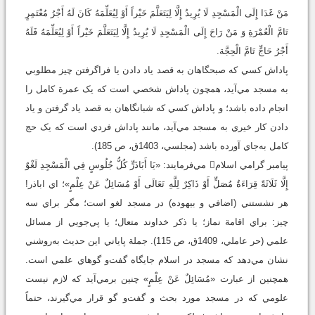
‌مَنْ غَدَا إِلَى الْمَسْجِدِ لَا يُرِيدُ إِلَّا لِيَتَعَلَّمَ خَيْراً أَوْ لِيُعَلِّمَهُ كَانَ لَهُ أَجْرُ مُعْتَمِرٍ
تَامَّ الْعُمْرَةِ وَ مَنْ رَاحَ إِلَى الْمَسْجِدِ لَا يُرِيدُ إِلَّا لِيَتَعَلَّمَ خَيْراً أَوْ لِيُعَلِّمَهُ فَلَهُ
أَجْرُ حَاجٍّ تَامَّ الْحِجَّة.
پاداش کسي که صبحگاهان به‌ قصد ياد دادن يا فراگرفتن چيز مطلوبي
به مسجد مي‌آيد، همچون پاداش شخصي است که يک عمرة کامل را
انجام داده باشد؛ و پاداش کسي که شبانگاهان به ‌قصد ياد گرفتن و ياد
دادن کار خيري به مسجد مي‌آيد، مانند پاداش فردي است که يک حج
کامل به‌جاي آورده باشد (مجلسي، 1403ق، ص 185).
پيامبر گرامي اسلام مي‌فرمايند: «يَا أَبَا‌ذَرٍّ كُلُّ جُلُوسٍ فِي الْمَسْجِدِ لَغْوٌ
إِلَّا ثَلَاثَةً قِرَاءَةُ مُصَلٍّ أَوْ ذَاكِرٌ لِلَّهِ تَعَالَى أَوْ مُسَائِلٌ عَنْ عِلْمٍ»؛ اي اباذر!
هر نشستني (اضافي و بيهوده) در مسجد لغو است؛ مگر براي سه
چيز: براي اقامة نماز؛ يا ذکر خداوند متعال؛ يا پي‌جويي از مسائل
علمي (حر عاملي، 1409ق، ص 115). جملة پاياني اين حديث به‌روشني
نشان مي‌دهد که مسجد در اسلام جايگاه گفت‌و‌ گوهاي علمي است.
همچنين از عبارت «مُسَائِلٌ عَنْ عِلْمٍ» چنين برمي‌آيد که لازم نيست
علومي که در مسجد مورد بحث و گفت‌و گو قرار مي‌گيرند، حتماً