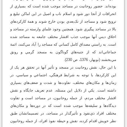
بوده‌اند. حضور روحانيت در مساجد موجب شده است که بسياري از
انحرافات از آنجا دور شود و اسلام ناب و اصيل در اين اماكن تبليغ و
ترويج شود و مساجد از تک‌بعدي بودن خارج شوند و همة کارکردهاي
بالا در مساجد پيگيري شود. همچنين وجود علماي وارسته در مساجد و
اخلاق ديني آنها موجب جذب اقشار مختلف جامعه به مساجد شده
است. به ‌راستي مصداق کامل كساني که مساجد را آباد مي‌کنند، ائمة
جماعاتي‌اند که از جنبه‌هاي گوناگون به مسجد گرمي و رونق
مي‌بخشند (نوبهار، 1376، ص 230).
با اين حال، نقش روحانيت در مسجد و تأثير آنها در تحقق هر يک از
اين کارکردها، با توجه به شرايط فرهنگي، اجتماعي و سياسي، در
زمان‌ها و مکان‌هاي مختلف، تفاوت‌ها و شدت و ضعف‌هاي بسياري
داشته است. يکي از دلايل اين مسئله، عدم تعريف جايگاه و نقش
اقشار مختلف مردم، از جمله روحانيون، در مساجد است و تفاوت
ديدگاه‌ها و سليقه‌ها موجب شده است که در دوره‌ها و مکان‌هاي
مختلف افراد ذي‌نفوذ و تأثيرگذار در مساجد، در تصميماتشان طبق
نظر خويش اقدام كرده، نقش و حيطة نفوذ افراد، از جمله روحانيون