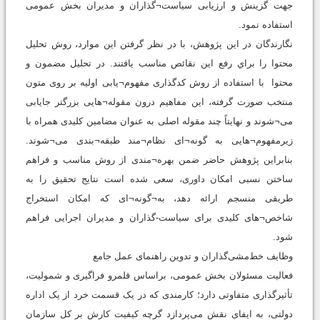
جهت گزینش و ارزیابی سیاست¬گذاران و مدیران بخش عمومی
استفاده نمود.
نگارندگان در اين پژوهش، با در نظر گرفتن این موارد، روش تحلیل
محتوا را براي رفع این نقائص مناسب یافتند. در تحلیل مضمون و
محتوا با استفاده از روش کدگذاری مفهوم¬یابی اولیه بر روی متون
منتخب صورت گرفته، این مفاهیم درون مقوله¬هایی بزرگتر جایابی
می¬شوند و نهایتاً چند مقوله اصلی به عنوان مضامین کلیدی همراه با
زیرمفهوم¬هایی به گونه¬ای نظام¬مند طبقه¬بندی می¬شوند.
بنابراین پژوهش حاضر ضمن بهره¬مندی از روش مناسب و فراهم
ساختن نسبی امکان داوری، سعی شده است نتایج تحقیق را به
طریقی منسجم ارائه دهد، به¬گونه¬ای که امکان استخراج
شاخص¬های کلیدی برای سیاست-گذاران و مدیران اجرایی فراهم
شود.
وظایف خط‌مشی‌گذاران و تدوین راهنمای عمل جامع
فعالیت مسئولان بخش عمومی، براساس قلمرو فراگیری و شمولیت،
تأثیرگذاری متفاوتی دارد؛ کارمندی که در یک قسمت خرد از یک اداره
دولتی، به ایفای نقش می‌پردازد گرچه کیفیت کارش بر کل سازمان