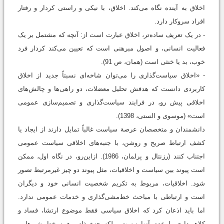
اخلاق به آینده نگاه می‌کند. اخلاق، با نیکی و راستی کردار و رفتار
افراد سروکار دارد.
- در یک تعریف ساده‌تر، اخلاق عبارت است از: آنچه که مشتمل بر یک
فعالیت انسانی، و اصول مبرهنی است که تعیین می‌کند کردار فرد
خوب، بد یا خنثی است (همان، ص 91).
- «اخلاق سیاست‌گذاری را می‌توان شاخه‌ای نسبتاً جدید از اخلاق
کاربردی دانست که هدفش تحلیل معضلات، دو راهی‌ها و چالش‌های
اخلاقی پیش رو، در فرایند سیاست‌گذاری و تصمیم‌سازی عمومی
است» (موسوی و‌ الستی، 1398).
دانشمندان و متخصصان عرصة سیاست غالباً تمایل دارند از ایجاد یا
کشف ارتباط صریح و روشن، با جنبه‌های اخلاقی سیاست عمومی
اجتناب کنند (رزنتال و پرلمان، 1986). ازاين‌رو، در نگاه اول، ممکن
است پیوند بین سیاست و اخلاقیات، مثل پیوند دو چیز غیرمرتبط تصور
شود. اخلاقیات، مربوط به تکریم شخصیت انسانی خود و دیگران
است و ارتباطی با مباحث خط‌مشی‌گذاری و خدمات عمومی ندارد.
اما باید اذعان کرد كه اخلاق سیاسی فقط موضوع ارتشا، فساد و
کلاهبرداری یا عدم آنها نیست، بلکه جزء ذاتی همه خط‌مشی‌هایی