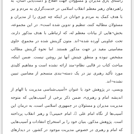
راستای یاری مدیران و مسؤولان جهت اطلاع و دست‌یابی آسان، به
راهبردهای رهبر معظم انقلاب اسلامی در خدمت‌گزاری به مردم و نیز
با هدف کمک به مردم و جوانان در اینکه چه چیزی را از مدیران و
مسئولان مطالبه کنند، تنظیم و تدوین شده است». در این مجموعه،
بخش¬هایی از بیانات معظم له، که ارتباطی با هدف مذکور دارند،
تحت عناوینی آورده شده¬اند. متون گزینش شده در مجموع، حاوی
مضامینی مفید در جهت مذکور هستند. اما نحوة گزینش مطالب
مشخص نبوده و منطق چینش آنها نیز روشن نیست. ضمن اینکه،
مباحث کتاب در قالبی نظام¬مند ارائه نشده است و مفاهیم کلیدی
مورد تأکید رهبری نیز در یک دسته¬بندی منسجم از مضامین تبیین
نشده¬اند.
ویسی، در پژوهش خود با عنوان «آسیب‌شناسی مدیریت با الهام از
اندیشه امام و رهبری»، ضمن ذکر برخی از آسیب‌هایی که متوجه
مدیریت مدیران و مسئولان در جمهوری اسلامی است، به درمان این
آسیب‌ها از نگاه امام علی ، امام خمینی و رهبر انقلاب پرداخته
است. پژوهش مذکور، بنیان خود را بر استخراج انتقادات و آسیب‌هایی
که امام و رهبری در خصوص مدیریت موجود در کشور، در دیدارهای