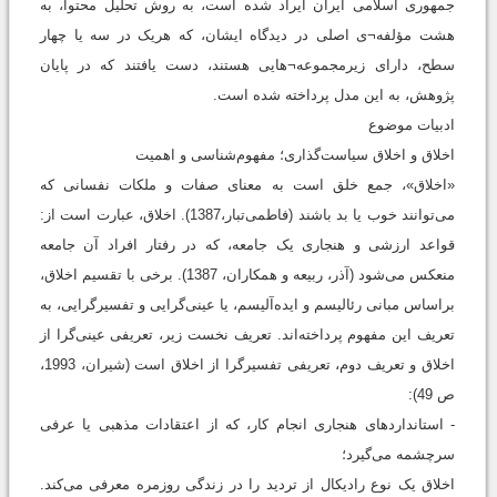
جمهوری اسلامی ایران ایراد شده است، به روش تحلیل محتوا، به
هشت مؤلفه¬ی اصلی در دیدگاه ایشان، که هریک در سه یا چهار
سطح، دارای زیرمجموعه¬هایی هستند، دست یافتند که در پایان
پژوهش، به این مدل پرداخته شده است.
ادبیات موضوع
اخلاق و اخلاق سیاست‌گذاری؛ مفهوم‌شناسی و اهمیت
«اخلاق»، جمع خلق است به معنای صفات و ملکات نفسانی که
می‌توانند خوب یا بد باشند (فاطمی‌تبار،1387). اخلاق، عبارت است از:
قواعد ارزشی و هنجاری یک جامعه، که در رفتار افراد آن جامعه
منعکس می‌شود (آذر، ربیعه و همكاران، 1387). برخی با تقسیم اخلاق،
براساس مبانی رئالیسم و ایده‌آلیسم، یا عینی‌گرایی و تفسیرگرایی، به
تعریف این مفهوم پرداخته‌اند. تعریف نخست زیر، تعریفی عینی‌گرا از
اخلاق و تعریف دوم، تعریفی تفسیرگرا از اخلاق است (شیران، 1993،
ص 49):
- استانداردهای هنجاری انجام کار، که از اعتقادات مذهبی یا عرفی
سرچشمه می‌گیرد؛
اخلاق یک نوع رادیکال از تردید را در زندگی روزمره معرفی می‌کند.