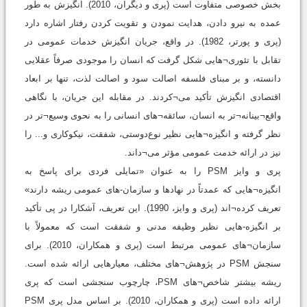
بخش خصوصی متفاوت است (پری و دیگران، 2010). انگیزش به طور
عمده به نیرو دادن، هدایت نمودن و تقویت کردن رفتار اشاره دارد
(پری و پورتر، 1982). در واقع، جریان انگیزش خدمات عمومی در
تقابل با تئوری¬هایی شکل گرفت که انسان را موجودی صرفاً عقلایی
دانسته، و بر مبنای فلسفه اصالت سود و اصالت لذت، تنها بر ابعاد
اقتصادی انگیزش تأکید می¬کردند. در مقابله این جریان، با نگاهی
واقع¬بینانه¬تر به انسان، سائقه¬های انسانی را به نحوی وسیع¬تر در
نظر گرفته و انگیزه¬هایی نظیر نوع‌دوستی، شفقت، نیکوکاری و... را
نیز در ارائه خدمت عمومی مؤثر می¬داند.
پری و وایز PSM را به عنوان «تمایلی فردی برای پاسخ به
انگیزه¬هایی که عمدتاً در نهادها و سازمان-های عمومی ریشه دارند»
تعریف کرده¬اند (پری و وایز، 1990). این تعریف، آشکارا در پی تأکید
بر انگیزه-هایی نظیر وظیفه مدنی و شفقت است که معمولاً با
سازمان¬های عمومی مرتبط است (پری و همکاران، 2010). برای
سنجش PSM در پژوهش¬های مختلف، معیارهایی ارائه شده است.
ریشه بیشتر شاخص¬های PSM، چارچوب سنجشی است که پری
ارائه داده است (پری و همکاران، 2010). بر اساس مدل پری PSM