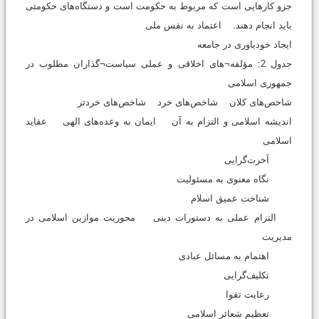
جزو كارهايى است كه مربوط به حكومت است و دستگاه‌هاى حكومتى
بايد انجام دهند. اعتماد به نفس ملی
ایجاد خودباوری در جامعه
جدول 2: مؤلفه¬های اخلاقی و عملی سیاست¬گذاران مطلوب در
جمهوری اسلامی
شاخص‌های کلان شاخص‌های خرد شاخص‌های خردتر
اندیشه اسلامی و التزام به آن ایمان به وعده‌های الهی عقاید
اسلامی
آخرت‌گرایی
نگاه معنوی به مسئولیت
شناخت عمیق اسلام
التزام عملی به دستورات دینی محوریت موازین اسلامی در
مدیریت
اهتمام به مسائل عبادی
تکلیف‌گرایی
رعایت تقوا
تعظیم شعائر اسلامی