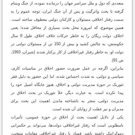
متعددی که دول و ملل سراسر جهان را درمانده نموده، از جنگ ویتنام
گرفته تا بحث واترگیت و پس از آن جنگ ایران، توجه عموم را به
سمت رفتار اخلاقی مسئولان و کارکنان دولتی معطوف ساخته است.
همین موضوع، که امروزه محل بحث بسیاری از محافل شده؛ یعنی
اخلاق، دولت ریگان را به خاطر حرکات خلاف اخلاق، طول 8 سال
حکومتش، به چالش کشید و بیش از 150 تن از مسئولان دولتی در
دولت او، به خاطر رفتار غیراخلاقی از کار برکنار شدند (شیران، 1993،
ص 91).
بنابراین، اگرچه در عمل ضرورت حضور اخلاق در مناسبات کاری،
سیاسی و دولتی، به شدت احساس شده، اما این حضور به دلیل فقر
تئوریک در حوزة مدیریت دولتی و اخلاق، هنوز جایگاه اصیل خود را
پیدا نکرده است. به عبارت دیگر، خلأ تئوریک در بحث اخلاق در
مدیریت دولتی، منجر به ناشناخته ‌ماندن اهمیت این بحث برای
مدیران و نیز غفلت از زوایای آن شده است.
یکی از دلایل اهمیت بحث از اخلاق در حوزة عمومی، تأثیرات
نامطلوبی است که رفتار غیراخلاقی دولت‌ها، می‌تواند بر حکمرانی
دموکراتیک داشته باشد. فساد یا رفتار غیراخلاقی مقامات منتخب،