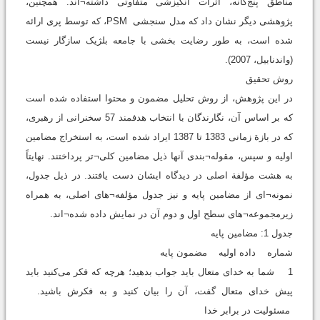
مناطق پنج‌گانه، اثرات انگیزشی متفاوتی داشته¬اند. همچنین،
پژوهشی دیگر نشان داد که مدل سنجشی PSM، که توسط پری ارائه
شده است، به طور رضایت بخشی با جامعه بلژیک سازگار نیست
(واندنابیل، 2007).
روش تحقیق
در این پژوهش، از روش تحلیل مضمون و محتوا استفاده شده است
که بر اساس آن، نگارندگان با انتخاب هدفمند 57 سخنرانی از رهبری،
که در‌ بازة زمانی 1383 تا 1387 ایراد شده است، به استخراج مضامین
اولیه و سپس، مقوله¬بندی آنها ذیل مضامین کلی¬تر پرداختند. نهایتاً
به هشت مؤلفة اصلی در دیدگاه ایشان دست یافتند. در ذیل جدول،
نمونه¬ای از مضامین پایه و نیز جدول مؤلفه¬های اصلی، به همراه
زیرمجموعه¬های سطح اول و دوم آن در نمایش داده شده¬اند.
جدول 1: مضامین پایه
شماره داده اولیه مضمون پایه
1 شما به خداى متعال بايد جواب بدهيد؛ هرچه كه فكر مى‌كنيد بايد
پيش خداى متعال گفت، آن را بيان كنيد و به فكرش باشيد.
مسئولیت در برابر خدا