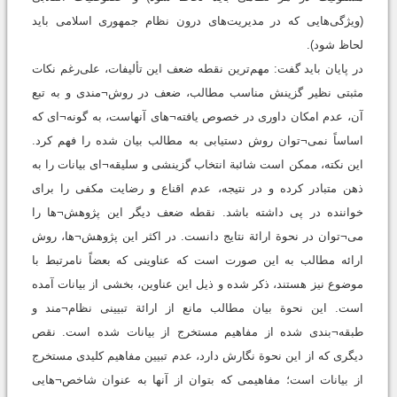
(ویژگی‌هایی که در مدیریت‌های درون نظام جمهوری اسلامی باید
لحاظ شود).
در پایان باید گفت: مهم‌ترین نقطه ضعف این تألیفات، علی‌رغم نکات
مثبتی نظیر گزینش مناسب مطالب، ضعف در روش¬مندی و به تبع
آن، عدم امکان داوری در خصوص یافته¬های آنهاست، به گونه¬ای که
اساساً نمی¬توان روش دستیابی به مطالب بیان شده را فهم کرد.
این نکته، ممکن است شائبة انتخاب گزینشی و سلیقه¬ای بیانات را به
ذهن متبادر کرده و در نتیجه، عدم اقناع و رضایت مکفی را برای
خواننده در پی داشته باشد. نقطه ضعف دیگر این پژوهش¬ها را
می¬توان در نحوة ارائة نتایج دانست. در اکثر این پژوهش¬ها، روش
ارائه مطالب به این صورت است که عناوینی که بعضاً نامرتبط با
موضوع نیز هستند، ذکر شده و ذیل این عناوین، بخشی از بیانات آمده
است. این نحوة بیان مطالب مانع از ارائة تبیینی نظام¬مند و
طبقه¬بندی ‌شده از مفاهیم مستخرج از بیانات شده است. نقص
دیگری که از این نحوة نگارش دارد، عدم تبیین مفاهیم کلیدی مستخرج
از بیانات است؛ مفاهیمی که بتوان از آنها به عنوان شاخص¬هایی