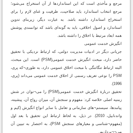
مرجع و مأخذی است که این استانداردها از آن استخراج می‌شود؛
مرجع انتخاب استاندارد باید صلاحیت، ظرفیت و غنای لازم را برای
استخراج استاندارد داشته باشد. به عبارت دیگر، زیربنای تدوین
استاندارد و اصول اخلاقی، باید به گونه‌ای باشد که توانمندی پوشش
همه ابعاد مرتبط با اخلاق را داشته باشد.
انگیزش خدمت عمومی
جریانی دیگر در ادبیات مدیریت دولتی، که ارتباط نزدیکی با تحقیق
حاضر دارد، مبحث انگیزش خدمت عمومی(PSM) است. این مبحث،
البته ارتباط تنگاتنگی با مبحث اخلاق عمومی دارد، به طوری¬که پری،
PSM را نوعی تعریف رسمی از اخلاق خدمت عمومی می‌داند (پری،
1996).
تحقیق دربارة انگیزش خدمت عمومی(PSM) را می¬توان در شش
زمنیه اصلی خلاصه کرد: مفهوم و سنجش آن، میزان رواج آن، پیشینه،
پیامدها، سیستم¬های سازمانی و تعامل با سایر انواع انگیزش (کیم و
واندنابیل، 2010). در ذیل، به لحاظ ارتباط این تحقیق با بعد اول
(مفهوم¬شناسی و معیارهای سنجش PSM)، به اختصار به تبیین آن
می¬¬پردازیم.