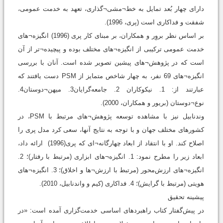
دارای چهار بُعد تمایل به خط¬مشی¬گذاری، تعهد به خدمت عمومی،
شفقت و فداکاری است (پری، 1996).
بر اساس نظر بروِر و همکاران، بر مبنای کار پری (1996) انگیزه¬های
خدمت عمومی ترکیبی از انگیزه¬های مختلف بوده و پیچیده¬تر از آن
است که در پژوهش¬های پیشین تصویر شده است. آنان با بررسی
انگیزه¬های 69 نفر، به چهار شاخص متمایز از PSM دست یافتند که
عبارتند از: 1. نیکوکاران 2. جامعه‌گرایان3. میهن¬دوستان4.
نوع¬دوستان (بریور و همکاران، 2000).
وندنابیل نیز با مشاهده توسعه پژوهش¬های مرتبط با PSM، در
کشورهای مختلف جهان و با توجه به نتایج آنها، سعی کرد مدل پری را
اصلاح کند. او با انتقاد از ابعاد چهارگانه¬ای که پری(1996) ارائه داد،
ابعاد زیر را مطرح نمود: 1. انگیزه¬های ابزاری (مرتبط با رفتار)؛ 2.
انگیزه¬های ارزش‌محور (مرتبط با ارزش¬ها و اخلاق)؛ 3. انگیزه¬های
هویتی (مرتبط با گرایش)؛ 4. فداکاری (کیم و واندنابیل، 2010).
پیشینه تحقیق
در پيش‌گفتار کتاب راهبردهای اساسی خدمت‌گزاری آمده است: «در