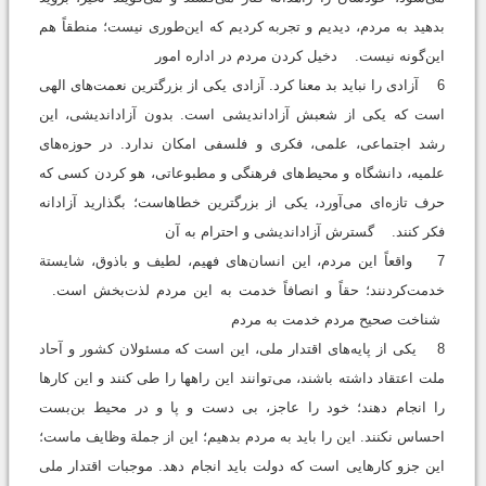
بدهيد به مردم، ديديم و تجربه كرديم كه اين‌طورى نيست؛ منطقاً هم
اين‌گونه نيست. دخیل کردن مردم در اداره امور
6 آزادى را نبايد بد معنا كرد. آزادى يكى از بزرگترين نعمت‌هاى الهى
است كه يكى از شعبش آزادانديشى است. بدون آزادانديشى، اين
رشد اجتماعى، علمى، فكرى و فلسفى امكان ندارد. در حوزه‌هاى
علميه، دانشگاه و محيط‌هاى فرهنگى و مطبوعاتى، هو كردن كسى كه
حرف تازه‌اى مى‌آورد، يكى از بزرگترين خطاهاست؛ بگذاريد آزادانه
فكر كنند. گسترش آزاداندیشی و احترام به آن
7 واقعاً این مردم، این انسان‌های فهیم، لطیف و باذوق، شایستة
خدمت‌کردنند؛ حقاً و انصافاً خدمت به این مردم لذت‌بخش است.
شناخت صحیح مردم خدمت به مردم
8 يكى از پايه‌هاى اقتدار ملى، اين است كه مسئولان كشور و آحاد
ملت اعتقاد داشته باشند، مى‌توانند اين راهها را طى كنند و اين كارها
را انجام دهند؛ خود را عاجز، بى دست و پا و در محيط بن‌بست
احساس نكنند. اين را بايد به مردم بدهيم؛ اين از جملة وظايف ماست؛
اين جزو كارهايى است كه دولت بايد انجام دهد. موجبات اقتدار ملى