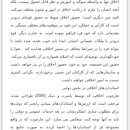
اخلاق تنها به واسطة سوگند و آموزش و نظر قابل حصول نیست، بلکه
آنچه انسان را ملزم به رعایت اخلاق در امور و شئون مختلف می‌كند،
البته چیز دیگری است؛ حضور اخلاق منوط به حضور قوه‌ای درونی
است که کارآیی و عملکرد این قوه در موقعیت‌های مختلف بستگی به
مقدماتی دارد که خود فرد فراهم نموده است. به عبارت دیگر، قوة
درونی یا ملکات نفسانی انسان، ابتدا باید خوب تغذیه شده باشد تا
بتواند فرد را در شرایط مختلف در مسیر اخلاقی هدایت كند . تقوا یا
خودنگهداری، توصیه‌ای است که اسلام همواره بر آن پافشاری می‌‌كند.
حضور این خصیصه، خود به خود، حضور اخلاق را در پی خواهد داشت
و سازمان‌هایی که از کارکنان این چنینی برخوردارند، نگرانی کمتری
نسبت به امور اخلاقی خواهند داشت.
استانداردهای اخلاقی در بخش دولتی
چارچوب اخلاقی که توسط باسرت و دمک (2005) طراحی شده،
مرجعی است که ارزش‌ها و استانداردهای مبنایی رایجی که دولت‌ها
براي مطلوب سازی عملکردشان، در بعد خدمات عمومی و دولتی را
باید به آنها توجه کنند، منعکس می سازد. این چارچوب، که در واقع
مجموعه ای از استانداردها را احصا کرده، به صورت جامع به