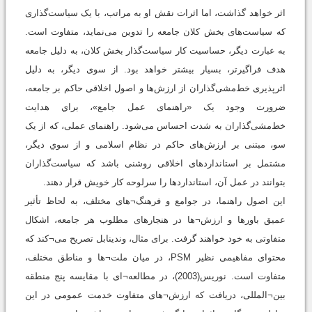
اثر خواهد گذاشت، اما اثرات نقش او به مراتب، با یک سیاست‌گذاری
که سیاست‌های بخش کلان جامعه را تدوین می‌نماید، متفاوت است.
به عبارت دیگر، حساسیت کار سیاست‌گذار بخش کلان، به دلیل جامعه
هدف فراگیرتر، بسیار بیشتر خواهد بود. از سوی دیگر، به دلیل
اثرپذیری خط‌مشی‌گذاران از ارزش‌ها و اصول اخلاقی حاکم بر جامعه،
ضرورت وجود یک «راهنمای عمل جامع»، براي هدایت
خط‌مشی‌گذاران به شدت احساس می‌شود. راهنمای عملی، که از یک
سو، مبتنی بر ارزش‌های حاکم در نظام اسلامی و از سوي دیگر،
مشتمل بر استانداردهای اخلاقی روشنی باشد که سیاست‌گذاران
بتوانند در عمل آن، استانداردها را سرلوحه کار خویش قرار دهند.
این اصول راهنما، در جوامع و فرهنگ¬های مختلف، به لحاظ تأثیر
عمیق باورها و ارزش¬ها در هنجارهای مطلوب هر جامعه، اشکال
متفاوتی به خود خواهند گرفت. برای مثال، وندینابل تصریح می¬کند که
محتوای مفاهیمی نظیر PSM، در میان ملت¬ها و مناطق مختلف،
متفاوت است. نوریس(2003)، در مطالعه¬ای با مقایسه پنج منطقه
بین¬المللی، دریافت که ارزش¬های متفاوت خدمت عمومی در این