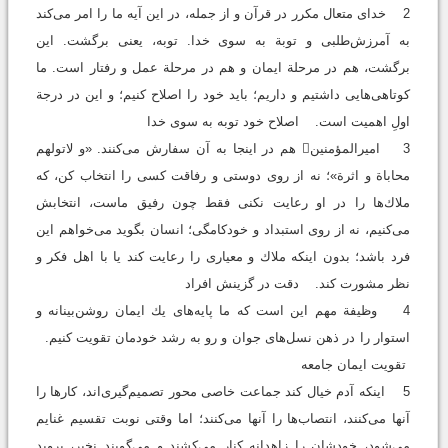
2 خداى متعال مكرر در قرآن و از جمله، در اين آيه ما را امر مى‌كند
به آمرزش‌طلبى و توبة به سوى خدا. توبه، يعنى برگشت. اين
برگشت، هم در مرحلة ايمان و هم در مرحلة عمل و رفتار است. ما
كوتاهى‌هايى داشتيم و داريم؛ بايد خود را اصلاح كنيم؛ و اين در درجة
اولِ اهميت است. اصلاح خود توبه به سوی خدا
3 اميرالمؤمنين هم در اينجا به آن سفارش مى‌كنند. «و لا‌تولهم
محاباة و اثرة»؛ نه از روى دوستى و رفاقت كسى را انتخاب كن، كه
ملاك‌ها را در او رعايت نكنى فقط چون رفيق ماست، انتخابش
مى‌كنيم، نه از روى استبداد و خودكامگى؛ انسان بگويد مى‌خواهم اين
فرد باشد؛ بدون اينكه ملاك و معيارى را رعايت كند يا با اهل فكر و
نظر مشورت كند. دقت در گزینش افراد
4 وظيفة مهم اين است كه ما پايه‌هاى يك ايمان روشن‌بينانه و
استوار را در ذهن نسل‌هاى جوان و رو به رشد خودمان تقويت كنيم.
تقویت ایمان جامعه
5 اينكه آدم خيال كند جماعت خاصى محور تصميم‌گيرى‌اند، كارها را
آنها مى‌كنند، انتصاب‌ها را آنها مى‌كنند؛ اما وقتى نوبت تقسيم غنايم
مى‌شود، خودشان را زاهدانه كنار مى‌كشند و مى‌گويند نخير، برويد