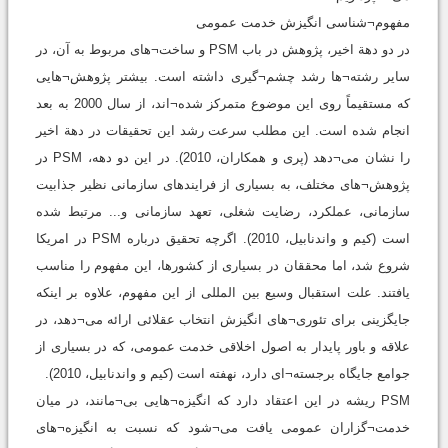
مفهوم¬شناسی انگیزش خدمت عمومی
در دو دهة اخیر، پژوهش در باب PSM و ساخت¬های مربوط به آن، در
سایر رشته¬ها رشد چشم¬گیری داشته است. بیشتر پژوهش¬هایی
که مستقیماً روی این موضوع متمرکز شده¬اند، از سال 2000 به بعد
انجام شده است. این مطلب سرعت رشد این تحقیقات در دهة اخیر
را نشان می¬دهد (پری و همکاران، 2010). در این دو دهه، PSM در
پژوهش¬های مختلف، به بسیاری از فرایندهای سازمانی نظیر جذابیت
سازمانی، عملکرد، رضایت شغلی، تعهد سازمانی و... مرتبط شده
است (کیم و واندنابیل، 2010). اگرچه تحقیق درباره PSM در امریکا
شروع شد، اما محققان در بسیاری از کشورها، این مفهوم را مناسب
یافتند. علت استقبال وسیع بین المللی از این مفهوم، علاوه بر اینکه
جایگزینی برای تئوری¬های انگیزش انتخاب عقلائی ارائه می¬دهد، در
علاقه و باور پایدار به اصول اخلاقی خدمت عمومی، که در بسیاری از
جوامع جایگاه برجسته¬ای دارد، نهفته است (کیم و واندنابیل، 2010).
PSM ریشه در این اعتقاد دارد که انگیزه¬هایی بی¬مانند، در میان
خدمت¬گزاران عمومی یافت می¬شود که نسبت به انگیزه¬های