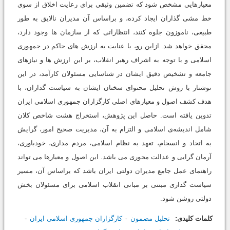
معیارهایی مشخص شود که تضمین وثیقی برای رعایت اخلاق از سوی
خط مشی گذاران ایجاد کرده، و براساس آن مدیران نالایق به طور
طبیعی، ناموزون جلوه کنند، انتظاراتی که از سازمان ها وجود دارد،
محقق خواهد شد. ازاین رو، با عنایت به ارزش های حاکم در جمهوری
اسلامی و با توجه به اشراف رهبر انقلاب، بر این ارزش ها و نیازهای
جامعه و تشخیص دقیق ایشان در شناسایی مسئولان کارآمد، در این
نوشتار با روش تحلیل محتوای سخنان ایشان به سیاست گذاران، با
هدف کشف اصول و معیارهای اصلی کارگزاران جمهوری اسلامی ایران
تدوین یافته است. حاصل این پژوهش، استخراج هشت شاخص کلان
شامل اندیشه‌ی اسلامی و التزام به آن، مدیریت صحیح امور، گرایش
به اتحاد و انسجام، تعهد به نظام اسلامی، مردم مداری، خودباوری،
آرمان گرایی و عدالت محوری می باشد. این اصول و معیارها می تواند
راهنمای عمل جامع مدیران دولتی ایران باشد که براساس آن، مسیر
سیاست گذاری مبتنی بر مبانی انقلاب اسلامی برای مسئولان بخش
دولتی روشن شود.
کلمات کلیدی:
تحلیل مضمون
کارگزاران جمهوری اسلامی ایران