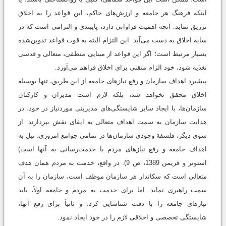
اینکه فرهنگ هر جامعه و ارزش‌های حاکم، این قواعد را به اخلاق
تزریق نماید. آنچه اهمیت فراوانی دارد، پایبندی و التزامی است که در
سایة اخلاق به دست می‌آید. این التزام البته به قوت قواعد تدوین‌شده
بسیار مرتبط است؛ اگر این قواعد از مبنایی منطقی، متعالی و قدسی
تغذیه شود، خود الزام متقنی برای اخلاق فراهم می‌آورد.
پیشبرد اهداف سازمان و رفع نیازهای جامعه از این طریق، تنها بوسیله
اخلاق محقق نخواهد شد، بلکه لازم است مدیران و کارکنان
سازمان‌ها، با ایجاد سایر شایستگی‌های مدیریتی موردنیاز در خود، در
هدایت سازمان به سمت اهداف متعالی به ایفای نقش بپردازند. از
سوی دیگر، فلسفة وجودی سازمان‌ها در تمامی جوامع امروزی، نیل به
اهداف جامعه و رفع نیازهای مردم با خدمت‌رسانی به آنها است‌)
استونر و فریمن 1389، ص 9). در واقع، خدمت به مردم همان هدف
متعالی است که سکاندار هر سازمان موظف است، سازمان را به آن
سمت راهبری نماید. اما برای خدمت به مردم و جامعه اولاً، باید
نیازهای جامعه را با دقت شناسایی کرد. و ثانیاً برای رفع آنها،
شایستگی تخصصی و اخلاقی لازم را در خود ایجاد نمود.