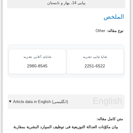
پیاپی 14، بهار و تابستان
الملخص
نوع مقاله:
Other
شاپا چاپی نشریه
شاپای آنلاین نشریه
2980-8545
2251-6522
Article data in English (انگلیسی)
متن کامل مقاله:
بیان مکوّنات العدالة التوزیعیة فی توظیف الموارد البشریة بمقاربة