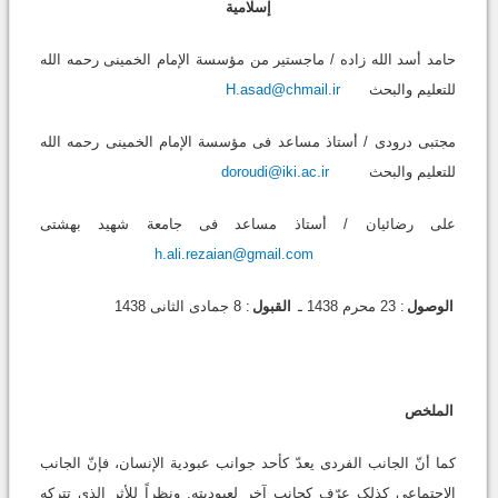
إسلامیة
حامد أسد الله زاده / ماجستیر من مؤسسة الإمام الخمینی رحمه الله
للتعلیم والبحث
H.asad@chmail.ir
مجتبى درودی / أستاذ مساعد فی مؤسسة الإمام الخمینی رحمه الله
للتعلیم والبحث
doroudi@iki.ac.ir
علی رضائیان / أستاذ مساعد فی جامعة شهید بهشتی
h.ali.rezaian@gmail.com
الوصول
: 23 محرم 1438 ـ
القبول
: 8 جمادی الثانی 1438
الملخص
کما أنّ الجانب الفردی یعدّ کأحد جوانب عبودیة الإنسان، فإنّ الجانب
الاجتماعی کذلک عرّف کجانب آخر لعبودیته. ونظراً للأثر الذی تترکه