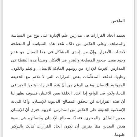
الملخص
یعتمد اتخاذ القرارات فی مدارس علم الإدارة على نوع من السیاسة
والمصلحة، وعلى العکس من ذلک، تتّخذ هذه السیاسة أو المصلحة
لاجتناب الأضرار. وإنّ من إحدى المشاکل فی هذا المجال هو عدم
وجود معنى صحیح للمصلحة والضرر فی الأفکار. وتنشأ هذه النقطة فی
المدارس الغربیة للإدارة من رؤیتهم المادیّة للإنسان، والعلم والکون.
وعلیها، فتـتّخذ المنظّمات بعض القرارات التی لا تلائم مع الحقیقة
الوجودیة للإنسان. وعلى الرغم من أنّ هذه القرارات یتبعها الخیر فی
الدنیا، ولکن فی الواقع إذا أخذنا الخلقة بعین الاعتبار، فسوف یظهر لنا
أنّ هذه القرارات لن تتحقّق المصالح الدنیویة للإنسان. وأمّا الدیانة
الإسلامیة الحنیفة على العکس من المدارس الغربیة، فترى أنّ للإنسان
بعدین المادّی والمعنوی. فتحدّد مصالح الإنسان وخسائره فی ضوء
هذین البعدین ممّا یفرض أن یکون اتخاذ القرارات کذلک بالترکیز
علیهما.