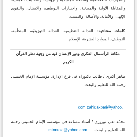
والمقابلة الأولیة والمبدئیة، واختبارات التوظیف، والامتثال، والتقوى
الإلهی، والأمانة، والأصالة، والنسب.
کلمات مفتاحیة:
العدالة التنظیمیة، العدالة التوزیعیّة، المنظّمة،
التوظیف، الموارد البشریة، الإسلام.
مکانة الرأسمال الفکری ودور الإنسان فیه من وجهة نظر القرآن
الکریم
ظاهر أکبری / طالب دکتوراه فی فرع الإدارة، مؤسسة الإمام الخمینی
رحمه الله للتعلیم والبحث
com
zahir.akbari@yahoo.
محمّد تقی نوروزی / أستاذ مساعد فی مؤسسة الإمام الخمینی رحمه
الله للتعلیم والبحث
mtnorozi@yahoo.com