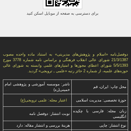
برای دسترسی به صفحه از موبایل اسکن کنید
دوفصل‌نامه «اسلام و پژوهش‌های مديريتی» به استناد ماده واحده مصوب
21/3/1387 شورای عالی انقلاب فرهنگی و براساس نامه شماره 3778 مورخ
5/5/1393 شورای اعطای مجوزها و امتيازهای علمی وابسته به شورای عالی
حوزه‌های علميه، از شماره 2 حائز رتبه «علمی ـ ترويجی» گرديد.
ناشر: موسسه آموزشی و پژوهشی امام
محل چاپ: ایران، قم
خمینی(ره)
حوزۀ تخصصی: مدیریت اسلامی
اعتبار مجله: علمی ترویجی(ج)
زبان مجله: فارسی با چكیده
نوبت انتشار: دوفصل نامه
انگلیسی
نوع انتشار: چاپی
هزینۀ بررسی و انتشار مقاله: دارد