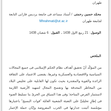
طهران
محمّد حسین رحمتی
/ أستاذ مساعد فی جامعة بردیس فارابی التابعة
لجامعة طهران
Mhrahmati@ut.ac.ir
الوصول
: 21 ربیع الاول 1438 ـ
القبول
: 6 شعبان 1438
الملخص
من المؤکّد أنّ تحقیق أهداف نظام الحکم الإسلامی فی جمیع المجالات
السیاسیة والاقتصادیة والعسکریة وغیرها، یقتضی الاعتماد على الثقافة
الرائدة والقویة والمقتدرة بحیث تکون لها القابلیة على تخلیص البلاد
من المخاطر المحدقة بها وتفسح المجال لتمهید الأرضیة اللازمة
لاستثمار الفرص المتاحة؛ وفی هذا السیاق من الحریّ بنا تسلیط الضوء
فی إطارٍ تحلیلیٍّ على التعبئة الشعبیة العامّة "قوات البسیج" باعتبارها
مؤسّسة أثبتت جدارتها فی الحرب المفروضة وإبّان حملة الإعمار