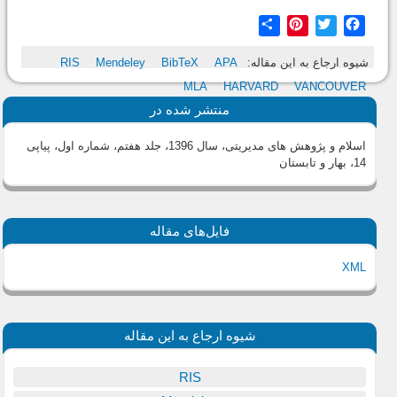
Share
Pinterest
Twitter
Facebook
شیوه ارجاع به این مقاله:
APA
BibTeX
Mendeley
RIS
MLA
HARVARD
VANCOUVER
منتشر شده در
اسلام و پژوهش های مدیریتی، سال 1396، جلد هفتم، شماره اول، پیاپی
14، بهار و تابستان
فایل‌های مقاله
XML
شیوه ارجاع به این مقاله
RIS