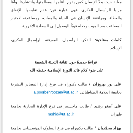
معلّبة حیث یعدّ الإنسان کمن یقوم بانتاجها، ومعالجتها، وانتشارها. وأمّا
مزایا الرأسمال الفکری، فهی عبارة عن: عدم تقلیصها بالإنفاق
والعطاء، ومرافقة الإنسان فی الحیاة والممات، ومساعدته لاجتیاز
المصاعب بعد الموت وجعله قویّاً للوصول إلى السعادة الأخرویة.
کلمات مفتاحیة:
الفکر، الرأسمال، المعرفة، الرإسمال الفکری،
الإسلام.
قراءةٌ جدیدةٌ حول ثقافة التعبئة الشعبیة
على ضوء کلام قائد الثورة الإسلامیة حفظه الله
علی بور بهروزان
/ طالب دکتوراه فی فرع إدارة المصادر البشریة
بجامعة العلامة الطباطبائی
a.poorbehroozan@ut.ac.ir
علی أصغر رشید
/ طالب ماجستیر فی فرع الإدارة التجاریة بجامعة
طهران
rashid@ut.ac.ir
بهزاد محمّدیان
/ طالب دکتوراه فی فرع السلوک المؤسساتی بجامعة