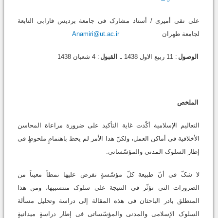
علی نقی أمیری / أستاذ مشارک فی جامعة بردیس فارابی التابعة
لجامعة طهران
Anamiri@ut.ac.ir
الوصول
: 11 ربیع الاول 1438 ـ
القبول
: 4 شعبان 1438
الملخص
التعالیم الإسلامیة أکّدت غایة التأکید على ضرورة مراعاة المحاسن
الأخلاقیة فی أماکن العمل، ولکنّ هذا الأمر لم یحظ باهتمامٍ ملحوظٍ فی
إطار السلوک المدنی والمؤسّساتی.
لا شکّ فی أنّ طبیعة کلّ مؤسّسةٍ تفرض علیها نمطاً معیناً من
الضرورات التی تؤثّر فی النتیجة على سلوک منتسبیها، ومن هذا
المنطلق بادر الباحثان فی هذه المقالة إلى دراسة وتحلیل مسألة
السلوک الإسلامی والمدنی والمؤسّساتی فی إطار دراسةٍ میدانیةٍ