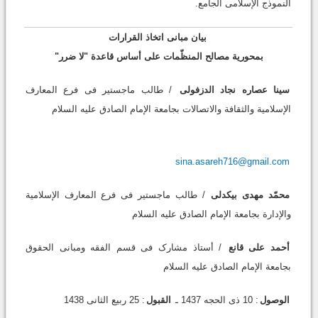
النموذج الإسلامی الجامع.
بیان مبانی اتخاذ القرارات
بمحوریة مصالح المنظّمات على أساس قاعدة "لا ضرر"
سینا عصاره نجاد الدزفولی
/ طالب ماجستیر فی فرع المعارف
الإسلامیة والثقافة والاتصالات بجامعة الإمام الصادق علیه السلام
sina.asareh716@gmail.com
محمّد مهدی بیکدلی
/ طالب ماجستیر فی فرع المعارف الإسلامیة
والإدارة بجامعة الإمام الصادق علیه السلام
أحمد على قانع
/ أستاذ مشارک فی قسم الفقه ومبانی الحقوق
بجامعة الإمام الصادق علیه السلام
الوصول
: 10 ذی الحجه 1437 ـ
القبول
: 25 ربیع الثانی 1438