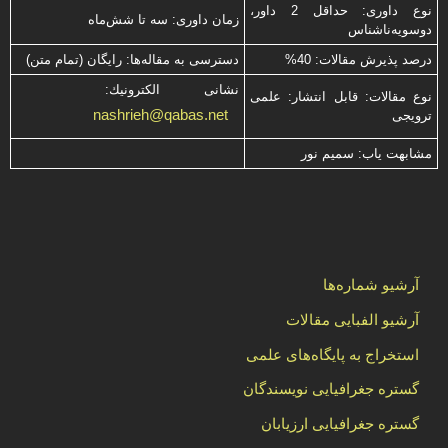
نوع داوری: حداقل 2 داور،
زمان داوری: سه تا شش‌ماه
دوسویه‌ناشناس
درصد پذیرش مقالات: 40%
دسترسی به مقاله‌ها: رایگان (تمام متن)
نشانی الكترونیك:
نوع مقالات: قابل انتشار: علمی
nashrieh@qabas.net
ترویجی
مشابهت ياب: سميم نور
آرشیو شماره‌ها
آرشیو الفبایی مقالات
استخراج به پایگاه‌های علمی
گستره جغرافیایی نویسندگان
گستره جغرافیایی ارزیابان