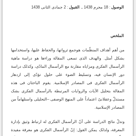
الوصول
: 18 محرم 1438 ـ
القبول
: 2 جمادی الثانی 1438
الملخص
من أهم أهداف المنظّمات هوجمع ثرواتها، والحفاظ علیها، واستخدامها
بشکل أمثل. والهدف الذی تسعى المقالة وراءها هو دراسة ماهیة
الرأسمال الفکری ومزایاه مقارنة مع الرأسمال المادّی، وکذلک دراسة
دور الإنسان فیه، وتسلیط الضوء على حلول تؤدّی إلى ازدهار
الرأسمال الفکری فی المصادر الإسلامیة. یقوم الباحثان فی هذه
المقالة بتحلیل الآیات والروایات المرتبطة بالرأسمال الفکری بشک
مستدلّ وعقلانیّ اعتماداً على المنهج الوصفی –التحلیلی واستلهاماً من
المصادر الإسلامیة.
وتدلّ نتائج الدراسة على أنّ الرأسمال الفکری له ارتباط وثیق بإدارة
المعرفة، ولذلک یمکن القول: إنّ الرأسمال الفکری هو معرفة مفیدة