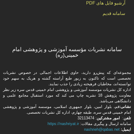
آرشیو فایل های PDF
سامانه قدیم
سامانه نشریات مؤسسه آموزشی و پژوهشی امام
خمینی(ره)
مجموعه‌ای که پیش‌رو دارید،‌ حاوی اطلاعات اجمالی در خصوص نشریات
تخصصی است که تاکنون به زیور طبع آراسته گشته و هریک به سهم خود
توانسته‌اند، مخاطبان فرهیخته‌ زیادی را جذب نمایند.
اداره كل نشریات موسسه آموزشی و پژوهشی امام خمینی قدس سره زیر نظر
معاونت پژوهش 18 نشریه چاپ می کند که مورد استقبال مجامع علمی و
دانشگاهی می‌باشد.
نشانی:
قم، بلوار امین، بلوار جمهوری اسلامی، موسسه آموزشی و پژوهشی
امام خمینی قدس سره، طبقه چهارم، اداره كل نشریات تخصصی.
تلفن
:
امور مشتركین
: 32113474
سامانه ارسال و پیگیری مقالات:
https://nashriyat.ir
ایمیل:
nashrieh@qabas.net