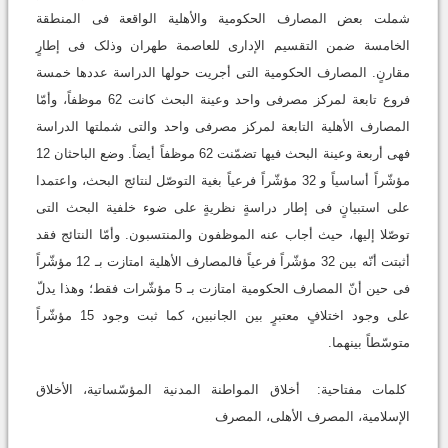
شملت بعض المصارف الحکومیة والأهلیة الواقعة فی المنطقة
الخامسة ضمن التقسیم الإداری للعاصمة طهران وذلک فی إطارٍ
مقارنٍ. المصارف الحکومیة التی أجریت حولها الدراسة عددها خمسة
فروع تابعة لمرکز مصرفی واحد وعینة البحث کانت 62 موظفاً، وأمّا
المصارف الأهلیة التابعة لمرکز مصرفی واحد والتی شملتها الدراسة
فهی أربعة وعینة البحث فیها تضمّنت 62 موظفاً أیضاً. وضع الباحثان 12
مؤشّراً أساسیاً و 32 مؤشّراً فرعیاً بغیة التوصّل لنتائج البحث، واعتمدا
على استبیانٍ فی إطار دراسةٍ نظریةٍ على ضوء خلفیة البحث التی
توصّلا إلیها، حیث أجاب عنه الموظفون والمنتسبون. وأمّا النتائج فقد
أثبتت أنّه بین 32 مؤشّراً فرعیاً فالمصارف الأهلیة امتازت بـ 12 مؤشّراً
فی حین أنّ المصارف الحکومیة امتازت بـ 5 مؤشّرات فقط؛ وهذا یدلّ
على وجود اختلافٍ معتبرٍ بین الجانبین، کما ثبت وجود 15 مؤشّراً
متوسّطاً بینهما.
کلمات مفتاحیة:
أخلاق المواطنة المدنیة المؤسّساتیة، الأخلاق
الإسلامیة، المصرف الأهلی، المصرف