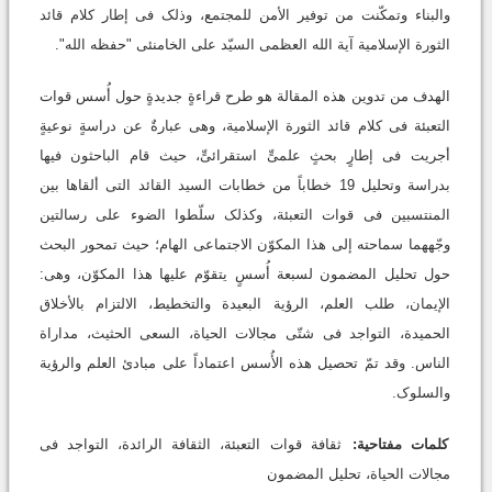
والبناء وتمکّنت من توفیر الأمن للمجتمع، وذلک فی إطار کلام قائد
الثورة الإسلامیة آیة الله العظمى السیّد علی الخامنئی "حفظه الله".
الهدف من تدوین هذه المقالة هو طرح قراءةٍ جدیدةٍ حول أُسس قوات
التعبئة فی کلام قائد الثورة الإسلامیة، وهی عبارةٌ عن دراسةٍ نوعیةٍ
أجریت فی إطارٍ بحثٍ علمیٍّ استقرائیٍّ، حیث قام الباحثون فیها
بدراسة وتحلیل 19 خطاباً من خطابات السید القائد التی ألقاها بین
المنتسبین فی قوات التعبئة، وکذلک سلّطوا الضوء على رسالتین
وجّههما سماحته إلى هذا المکوّن الاجتماعی الهام؛ حیث تمحور البحث
حول تحلیل المضمون لسبعة أُسسٍ یتقوّم علیها هذا المکوّن، وهی:
الإیمان، طلب العلم، الرؤیة البعیدة والتخطیط، الالتزام بالأخلاق
الحمیدة، التواجد فی شتّى مجالات الحیاة، السعی الحثیث، مداراة
الناس. وقد تمّ تحصیل هذه الأُسس اعتماداً على مبادئ العلم والرؤیة
والسلوک.
کلمات مفتاحیة:
ثقافة قوات التعبئة، الثقافة الرائدة، التواجد فی
مجالات الحیاة، تحلیل المضمون