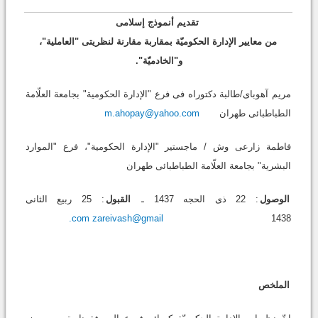
تقدیم أنموذج إسلامی
من معاییر الإدارة الحکومیّة بمقاربة مقارنة لنظریتی "العاملیة"،
و"الخادمیّة".
مریم آهوبای/طالبة دکتوراه فی فرع "الإدارة الحکومیة" بجامعة العلّامة
الطباطبائی طهران
m.ahopay@yahoo.com
فاطمة زارعی وش / ماجستیر "الإدارة الحکومیة"، فرع "الموارد
البشریة" بجامعة العلّامة الطباطبائی طهران
الوصول
: 22 ذی الحجه 1437 ـ
القبول
: 25 ربیع الثانی
.com
zareivash@gmail
1438
الملخص