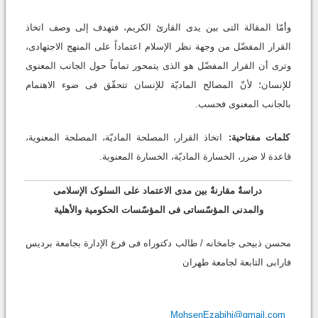
وأمّا المقالة التی بین یدی القارئ الکریم، فتهدف إلى وصف اتخاذ
القرار المفضّل من وجهة نظر الإسلام اعتماداً على المنهج الاجتهادی،
وترى أن القرار المفضّل هو الذی یتمحور تماماً حول الجانب المعنوی
للإنسان؛ لأنّ المصالح المادیّة للإنسان تتحقّق فی ضوء الاهتمام
بالجانب المعنوی فحسب.
کلمات مفتاحیة:
اتخاذ القرار، المصلحة المادیّة، المصلحة المعنویة،
قاعدة لا ضرر، الخسارة المادیّة، الخسارة المعنویة.
دراسةٌ مقارنةٌ بین مدى الاعتماد على السلوک الإسلامی
والمدنی المؤسّساتی فی المؤسّسات الحکومیة والأهلیة
محسن ذبیحی جامخانه / طالب دکتوراه فی فرع الإدارة بجامعة بردیس
فارابی التابعة لجامعة طهران
MohsenEzabihi@gmail.com