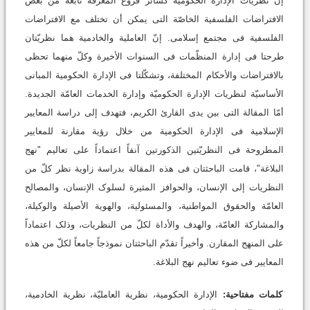
إنّ نظریات الإدارة الحکومیّة کسائر فروع المعرفة نابعة من بعض
الافتراضات الفلسفیة الخاصّة التی یمکن أن تختلف مع الافتراضات
الفلسفیة فی مجتمع إسلامی. إنّ العاملیة والخادمیة هما نظریّتان
طرحتا فی إدارة المنظّمات فی السنوات الأخیرة وکلّ منهما تحظى
بالافتراضات والأحکام المختلفة، وتشکّلتا فی الإدارة الحکومیة المبانی
الأساسیّة لنظریات الإدارة الحکومیّة وإدارة الخدمات العامّة الجدیدة.
أمّا المقالة التی بین یدی القارئ الکریم، فتهدف إلى دراسة المعاییر
الإسلامیة فی الإدارة الحکومیة من خلال رؤیة مقارنة للمعاییر
المطروحة فی النظریّتین الذکورتین آنفاً اعتماداً على تعالیم "نهج
البلاغة"، قامت الباحثتان فی هذه المقالة بدراسة زاویة نظر کلّ من
النظریات إلى الإنسان، والحوافز المثیرة لسلوک الإنسان، والمصالح
العامّة والحقوق المواطنیة، والمسئولیة، والهویة الأصیلة والوکیلة،
والمشارکة العامّة، والهدف والأداة لکلّ من النظریات، وذلک اعتماداً
على المنهج المقارن. وأخیراً تقدّم الباحثتان نموذجاً جامعاً لکلّ من هذه
المعاییر فی ضوء تعالیم نهج البلاغة.
کلمات مفتاحیة:
الإدارة الحکومیة، نظریة العاملیّة، نظریة الخادمیة،