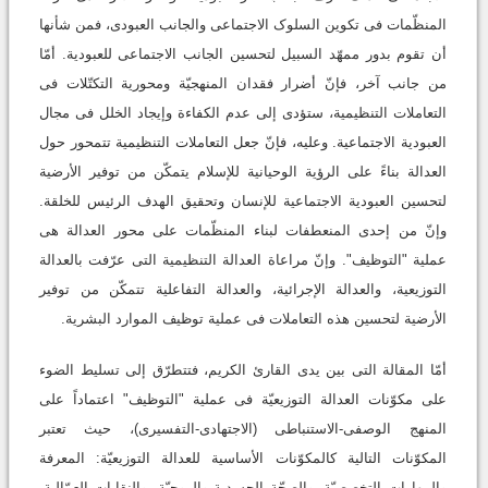
المنظّمات فی تکوین السلوک الاجتماعی والجانب العبودی، فمن شأنها
أن تقوم بدور ممهّد السبیل لتحسین الجانب الاجتماعی للعبودیة. أمّا
من جانب آخر، فإنّ أضرار فقدان المنهجیّة ومحوریة التکتّلات فی
التعاملات التنظیمیة، ستؤدی إلى عدم الکفاءة وإیجاد الخلل فی مجال
العبودیة الاجتماعیة. وعلیه، فإنّ جعل التعاملات التنظیمیة تتمحور حول
العدالة بناءً على الرؤیة الوحیانیة للإسلام یتمکّن من توفیر الأرضیة
لتحسین العبودیة الاجتماعیة للإنسان وتحقیق الهدف الرئیس للخلقة.
وإنّ من إحدى المنعطفات لبناء المنظّمات على محور العدالة هی
عملیة "التوظیف". وإنّ مراعاة العدالة التنظیمیة التی عرّفت بالعدالة
التوزیعیة، والعدالة الإجرائیة، والعدالة التفاعلیة تتمکّن من توفیر
الأرضیة لتحسین هذه التعاملات فی عملیة توظیف الموارد البشریة.
أمّا المقالة التی بین یدی القارئ الکریم، فتتطرّق إلى تسلیط الضوء
على مکوّنات العدالة التوزیعیّة فی عملیة "التوظیف" اعتماداً على
المنهج الوصفی-الاستنباطی (الاجتهادی-التفسیری)، حیث تعتبر
المکوّنات التالیة کالمکوّنات الأساسیة للعدالة التوزیعیّة: المعرفة
والمهارات التخصصیّة، والصحّة الجسدیة والروحیّة، والنقابات العمّالیة،