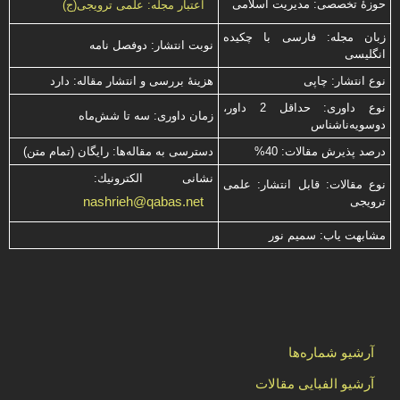
حوزۀ تخصصی: مدیریت اسلامی
اعتبار مجله: علمی ترویجی(ج)
زبان مجله: فارسی با چكیده
نوبت انتشار: دوفصل نامه
انگلیسی
نوع انتشار: چاپی
هزینۀ بررسی و انتشار مقاله: دارد
نوع داوری: حداقل 2 داور،
زمان داوری: سه تا شش‌ماه
دوسویه‌ناشناس
درصد پذیرش مقالات: 40%
دسترسی به مقاله‌ها: رایگان (تمام متن)
نشانی الكترونیك:
نوع مقالات: قابل انتشار: علمی
nashrieh@qabas.net
ترویجی
مشابهت ياب: سميم نور
آرشیو شماره‌ها
آرشیو الفبایی مقالات