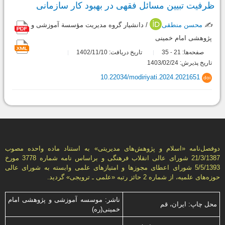
ظرفیت تبیین مسائل فقهی در بهبود کار سازمانی
✍️
محسن منطقی
/ دانشیار گروه مدیریت مؤسسة آموزشی و
پژوهشی امام خمینی
صفحه‌ها:
21
35
تاریخ دریافت: 1402/11/10
-
تاریخ پذیرش: 1403/02/24
10.22034/modiriyati.2024.2021651
doi
دوفصل‌نامه «اسلام و پژوهش‌های مديريتی» به استناد ماده واحده مصوب
21/3/1387 شورای عالی انقلاب فرهنگی و براساس نامه شماره 3778 مورخ
5/5/1393 شورای اعطای مجوزها و امتيازهای علمی وابسته به شورای عالی
حوزه‌های علميه، از شماره 2 حائز رتبه «علمی ـ ترويجی» گرديد.
ناشر: موسسه آموزشی و پژوهشی امام
محل چاپ: ایران، قم
خمینی(ره)